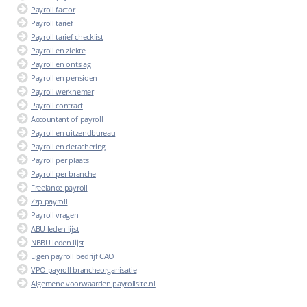
Payroll factor
Payroll tarief
Payroll tarief checklist
Payroll en ziekte
Payroll en ontslag
Payroll en pensioen
Payroll werknemer
Payroll contract
Accountant of payroll
Payroll en uitzendbureau
Payroll en detachering
Payroll per plaats
Payroll per branche
Freelance payroll
Zzp payroll
Payroll vragen
ABU leden lijst
NBBU leden lijst
Eigen payroll bedrijf CAO
VPO payroll brancheorganisatie
Algemene voorwaarden payrollsite.nl