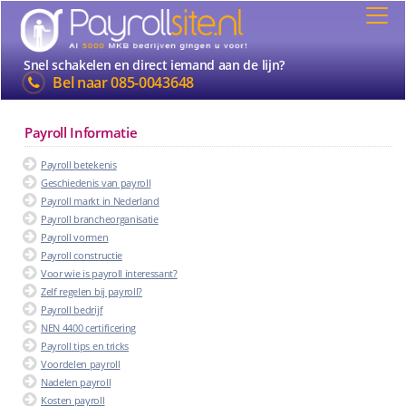
Snel schakelen en direct iemand aan de lijn?
Bel naar
085-0043648
Payroll Informatie
Payroll betekenis
Geschiedenis van payroll
Payroll markt in Nederland
Payroll brancheorganisatie
Payroll vormen
Payroll constructie
Voor wie is payroll interessant?
Zelf regelen bij payroll?
Payroll bedrijf
NEN 4400 certificering
Payroll tips en tricks
Voordelen payroll
Nadelen payroll
Kosten payroll