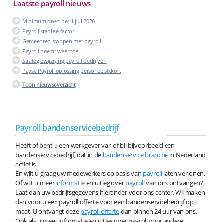
Laatste payroll nieuws
Minimumlonen per 1 juli 2026
Payroll stabiele factor
Gemeenten stoppen met payroll
Payroll neemt weer toe
Strategiewijziging payroll bedrijven
Payse Payroll oplossing personeelstekort
Toon nieuwsoverzicht
Payroll bandenservicebedrijf
Heeft of bent u een werkgever van of bij bijvoorbeeld een
bandenservicebedrijf, dat in de
bandenservice branche
in Nederland
actief is.
En wilt u graag uw medewerkers op basis van
payroll
laten verlonen.
Of wilt u meer
informatie
en uitleg over
payroll
van ons ontvangen?
Laat dan uw bedrijfsgegevens hieronder voor ons achter. Wij maken
dan voor u een payroll offerte voor een bandenservicebedrijf op
maat. U ontvangt deze
payroll offerte
dan binnen 24 uur van ons.
Ook als u meer informatie en uitleg over payroll voor andere