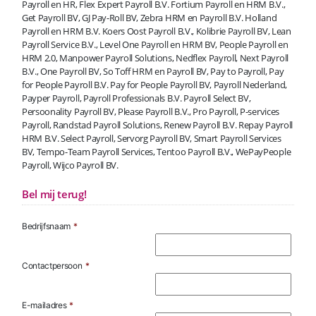
Payroll en HR, Flex Expert Payroll B.V. Fortium Payroll en HRM B.V.,
Get Payroll BV, GJ Pay-Roll BV, Zebra HRM en Payroll B.V. Holland
Payroll en HRM B.V. Koers Oost Payroll B.V., Kolibrie Payroll BV, Lean
Payroll Service B.V., Level One Payroll en HRM BV, People Payroll en
HRM 2.0, Manpower Payroll Solutions, Nedflex Payroll, Next Payroll
B.V., One Payroll BV, So Toff HRM en Payroll BV, Pay to Payroll, Pay
for People Payroll B.V. Pay for People Payroll BV, Payroll Nederland,
Payper Payroll, Payroll Professionals B.V. Payroll Select BV,
Persoonality Payroll BV, Please Payroll B.V., Pro Payroll, P-services
Payroll, Randstad Payroll Solutions, Renew Payroll B.V. Repay Payroll
HRM B.V. Select Payroll, Servorg Payroll BV, Smart Payroll Services
BV, Tempo-Team Payroll Services, Tentoo Payroll B.V., WePayPeople
Payroll, Wijco Payroll BV.
Bel mij terug!
Bedrijfsnaam
*
Contactpersoon
*
E-mailadres
*