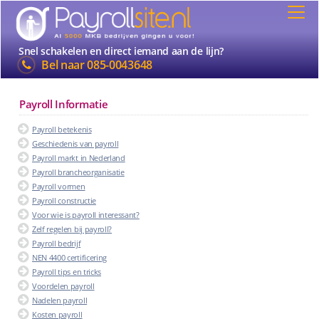
Snel schakelen en direct iemand aan de lijn?
Bel naar
085-0043648
Payroll Informatie
Payroll betekenis
Geschiedenis van payroll
Payroll markt in Nederland
Payroll brancheorganisatie
Payroll vormen
Payroll constructie
Voor wie is payroll interessant?
Zelf regelen bij payroll?
Payroll bedrijf
NEN 4400 certificering
Payroll tips en tricks
Voordelen payroll
Nadelen payroll
Kosten payroll