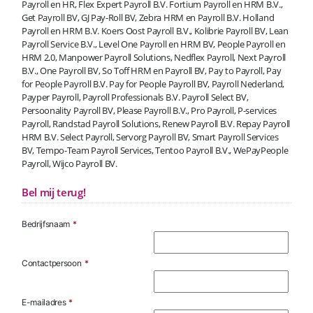
Payroll en HR, Flex Expert Payroll B.V. Fortium Payroll en HRM B.V.,
Get Payroll BV, GJ Pay-Roll BV, Zebra HRM en Payroll B.V. Holland
Payroll en HRM B.V. Koers Oost Payroll B.V., Kolibrie Payroll BV, Lean
Payroll Service B.V., Level One Payroll en HRM BV, People Payroll en
HRM 2.0, Manpower Payroll Solutions, Nedflex Payroll, Next Payroll
B.V., One Payroll BV, So Toff HRM en Payroll BV, Pay to Payroll, Pay
for People Payroll B.V. Pay for People Payroll BV, Payroll Nederland,
Payper Payroll, Payroll Professionals B.V. Payroll Select BV,
Persoonality Payroll BV, Please Payroll B.V., Pro Payroll, P-services
Payroll, Randstad Payroll Solutions, Renew Payroll B.V. Repay Payroll
HRM B.V. Select Payroll, Servorg Payroll BV, Smart Payroll Services
BV, Tempo-Team Payroll Services, Tentoo Payroll B.V., WePayPeople
Payroll, Wijco Payroll BV.
Bel mij terug!
Bedrijfsnaam
*
Contactpersoon
*
E-mailadres
*