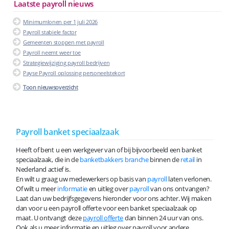
Laatste payroll nieuws
Minimumlonen per 1 juli 2026
Payroll stabiele factor
Gemeenten stoppen met payroll
Payroll neemt weer toe
Strategiewijziging payroll bedrijven
Payse Payroll oplossing personeelstekort
Toon nieuwsoverzicht
Payroll banket speciaalzaak
Heeft of bent u een werkgever van of bij bijvoorbeeld een banket
speciaalzaak, die in de
banketbakkers branche
binnen de
retail
in
Nederland actief is.
En wilt u graag uw medewerkers op basis van
payroll
laten verlonen.
Of wilt u meer
informatie
en uitleg over
payroll
van ons ontvangen?
Laat dan uw bedrijfsgegevens hieronder voor ons achter. Wij maken
dan voor u een payroll offerte voor een banket speciaalzaak op
maat. U ontvangt deze
payroll offerte
dan binnen 24 uur van ons.
Ook als u meer informatie en uitleg over payroll voor andere