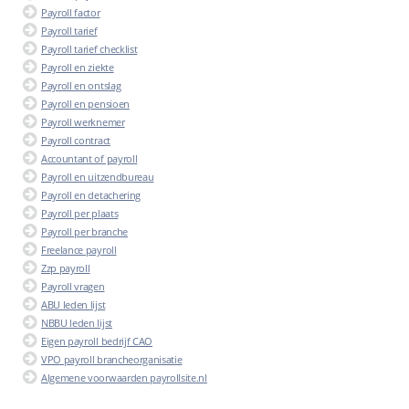
Payroll factor
Payroll tarief
Payroll tarief checklist
Payroll en ziekte
Payroll en ontslag
Payroll en pensioen
Payroll werknemer
Payroll contract
Accountant of payroll
Payroll en uitzendbureau
Payroll en detachering
Payroll per plaats
Payroll per branche
Freelance payroll
Zzp payroll
Payroll vragen
ABU leden lijst
NBBU leden lijst
Eigen payroll bedrijf CAO
VPO payroll brancheorganisatie
Algemene voorwaarden payrollsite.nl