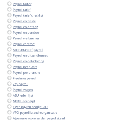
Payroll factor
Payroll tarief
Payroll tarief checklist
Payroll en ziekte
Payroll en ontslag
Payroll en pensioen
Payroll werknemer
Payroll contract
Accountant of payroll
Payroll en uitzendbureau
Payroll en detachering
Payroll per plaats
Payroll per branche
Freelance payroll
Zzp payroll
Payroll vragen
ABU leden lijst
NBBU leden lijst
Eigen payroll bedrijf CAO
VPO payroll brancheorganisatie
Algemene voorwaarden payrollsite.nl