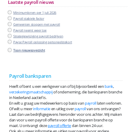
Laatste payroll nieuws
Minimumlonen per 1 juli 2026
Payroll stabiele factor
Gemeenten stoppen met payroll
Payroll neemt weer toe
Strategiewijziging payroll bedrijven
Payse Payroll oplossing personeelstekort
Toon nieuwsoverzicht
Payroll banksparen
Heeft of bent u een werkgever van of bij bijvoorbeeld een
bank
,
verzekeringsmaatschappij
of onderneming, die banksparen branche
in Nederland aactief is.
En wilt u graag uw medewerkers op basis van
payroll
laten verlonen.
Of wilt u meer
informatie
en uitleg over
payroll
van ons ontvangen?
Laat dan uw bedrijfsgegevens hieronder voor ons achter. Wij maken
dan voor u een payroll offerte voor de banksparen branche op
maat. U ontvangt deze
payroll offerte
dan binnen 24 uur.
Ook als u meer informatie en uitleg over payroll voor andere