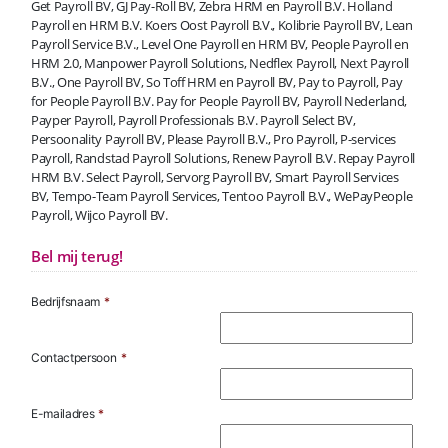
Get Payroll BV, GJ Pay-Roll BV, Zebra HRM en Payroll B.V. Holland
Payroll en HRM B.V. Koers Oost Payroll B.V., Kolibrie Payroll BV, Lean
Payroll Service B.V., Level One Payroll en HRM BV, People Payroll en
HRM 2.0, Manpower Payroll Solutions, Nedflex Payroll, Next Payroll
B.V., One Payroll BV, So Toff HRM en Payroll BV, Pay to Payroll, Pay
for People Payroll B.V. Pay for People Payroll BV, Payroll Nederland,
Payper Payroll, Payroll Professionals B.V. Payroll Select BV,
Persoonality Payroll BV, Please Payroll B.V., Pro Payroll, P-services
Payroll, Randstad Payroll Solutions, Renew Payroll B.V. Repay Payroll
HRM B.V. Select Payroll, Servorg Payroll BV, Smart Payroll Services
BV, Tempo-Team Payroll Services, Tentoo Payroll B.V., WePayPeople
Payroll, Wijco Payroll BV.
Bel mij terug!
Bedrijfsnaam
*
Contactpersoon
*
E-mailadres
*