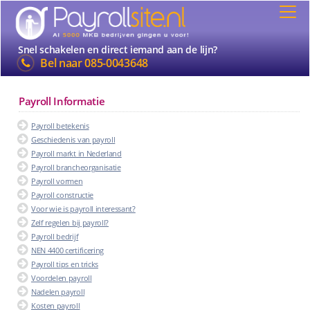
Snel schakelen en direct iemand aan de lijn?
Bel naar
085-0043648
Payroll Informatie
Payroll betekenis
Geschiedenis van payroll
Payroll markt in Nederland
Payroll brancheorganisatie
Payroll vormen
Payroll constructie
Voor wie is payroll interessant?
Zelf regelen bij payroll?
Payroll bedrijf
NEN 4400 certificering
Payroll tips en tricks
Voordelen payroll
Nadelen payroll
Kosten payroll