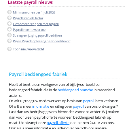
Laatste payroll nieuws
Minimumlonen per 1 juli 2026
Payroll stabiele factor
Gemeenten stoppen met payroll
Payroll neemt weer toe
Strategiewijziging payroll bedrijven
Payse Payroll oplossing personeelstekort
Toon nieuwsoverzicht
Payroll beddengoed fabriek
Heeft of bent u een werkgever van of bij bijvoorbeeld een
beddengoed fabriek, die in de
beddengoed branche
in Nederland
actief is.
En wilt u graag uw medewerkers op basis van
payroll
laten verlonen.
Of wilt u meer
informatie
en uitleg over
payroll
van ons ontvangen?
Laat dan uw bedrijfsgegevens hieronder voor ons achter. Wij maken
dan voor u een payroll offerte voor een beddengoed fabriek op
maat. U ontvangt deze
payroll offerte
dan binnen 24 uur van ons.
Ook als u meer informatie en uitleg over payroll voor andere