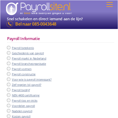
Snel schakelen en direct iemand aan de lijn?
Bel naar
085-0043648
Payroll Informatie
Payroll betekenis
Geschiedenis van payroll
Payroll markt in Nederland
Payroll brancheorganisatie
Payroll vormen
Payroll constructie
Voor wie is payroll interessant?
Zelf regelen bij payroll?
Payroll bedrijf
NEN 4400 certificering
Payroll tips en tricks
Voordelen payroll
Nadelen payroll
Kosten payroll