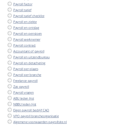
Payroll factor
Payroll tarief
Payroll tarief checklist
Payroll en ziekte
Payroll en ontslag
Payroll en pensioen
Payroll werknemer
Payroll contract
Accountant of payroll
Payroll en uitzendbureau
Payroll en detachering
Payroll per plaats
Payroll per branche
Freelance payroll
Zzp payroll
Payroll vragen
ABU leden lijst
NBBU leden lijst
Eigen payroll bedrijf CAO
VPO payroll brancheorganisatie
Algemene voorwaarden payrollsite.nl