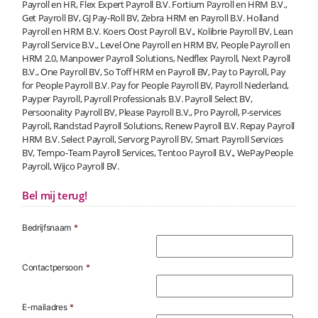
Payroll en HR, Flex Expert Payroll B.V. Fortium Payroll en HRM B.V.,
Get Payroll BV, GJ Pay-Roll BV, Zebra HRM en Payroll B.V. Holland
Payroll en HRM B.V. Koers Oost Payroll B.V., Kolibrie Payroll BV, Lean
Payroll Service B.V., Level One Payroll en HRM BV, People Payroll en
HRM 2.0, Manpower Payroll Solutions, Nedflex Payroll, Next Payroll
B.V., One Payroll BV, So Toff HRM en Payroll BV, Pay to Payroll, Pay
for People Payroll B.V. Pay for People Payroll BV, Payroll Nederland,
Payper Payroll, Payroll Professionals B.V. Payroll Select BV,
Persoonality Payroll BV, Please Payroll B.V., Pro Payroll, P-services
Payroll, Randstad Payroll Solutions, Renew Payroll B.V. Repay Payroll
HRM B.V. Select Payroll, Servorg Payroll BV, Smart Payroll Services
BV, Tempo-Team Payroll Services, Tentoo Payroll B.V., WePayPeople
Payroll, Wijco Payroll BV.
Bel mij terug!
Bedrijfsnaam
*
Contactpersoon
*
E-mailadres
*