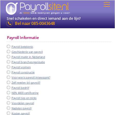
Snel schakelen en direct iemand aan de lijn?
Bel naar
085-0043648
Payroll Informatie
Payroll betekenis
Geschiedenis van payroll
Payroll markt in Nederland
Payroll brancheorganisatie
Payroll vormen
Payroll constructie
Voor wie is payroll interessant?
Zelf regelen bij payroll?
Payroll bedrijf
NEN 4400 certificering
Payroll tips en tricks
Voordelen payroll
Nadelen payroll
Kosten payroll