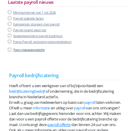
Laatste payroll nieuws
Minimumlonen per 1 juli 2026
Payroll stabiele factor
Gemeenten stoppen met payroll
Payroll neemt weer toe
Strategiewijziging payroll bedrijven
Payse Payroll oplossing personeelstekort
Toon nieuwsoverzicht
Payroll bedrijfscatering
Heeft of bent u een werkgever van of bij bijvoorbeeld een
bedrijfscateringbedrijf
of onderneming, die in de bedrijfscatering
branche in Nederland actief is.
En wilt u graag uw medewerkers op basis van
payroll
laten verlonen.
Of wilt u meer
informatie
en uitleg over
payroll
van ons ontvangen?
Laat dan uw bedrijfsgegevens hieronder voor ons achter. Wij maken
dan voor u een payroll offerte voor de bedrijfscatering branche op
maat. U ontvangt deze
payroll offerte
dan binnen 24 uur van ons.
Ook als u meer informatie en uitleg over payroll voor andere