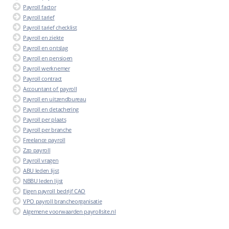
Payroll factor
Payroll tarief
Payroll tarief checklist
Payroll en ziekte
Payroll en ontslag
Payroll en pensioen
Payroll werknemer
Payroll contract
Accountant of payroll
Payroll en uitzendbureau
Payroll en detachering
Payroll per plaats
Payroll per branche
Freelance payroll
Zzp payroll
Payroll vragen
ABU leden lijst
NBBU leden lijst
Eigen payroll bedrijf CAO
VPO payroll brancheorganisatie
Algemene voorwaarden payrollsite.nl