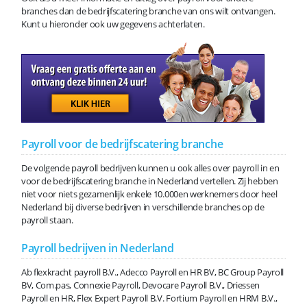
branches dan de bedrijfscatering branche van ons wilt ontvangen.
Kunt u hieronder ook uw gegevens achterlaten.
Payroll voor de bedrijfscatering branche
De volgende payroll bedrijven kunnen u ook alles over payroll in en
voor de bedrijfscatering branche in Nederland vertellen. Zij hebben
niet voor niets gezamenlijk enkele 10.000en werknemers door heel
Nederland bij diverse bedrijven in verschillende branches op de
payroll staan.
Payroll bedrijven in Nederland
Ab flexkracht payroll B.V., Adecco Payroll en HR BV, BC Group Payroll
BV, Com.pas, Connexie Payroll, Devocare Payroll B.V., Driessen
Payroll en HR, Flex Expert Payroll B.V. Fortium Payroll en HRM B.V.,