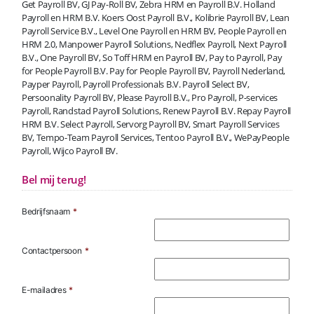
Get Payroll BV, GJ Pay-Roll BV, Zebra HRM en Payroll B.V. Holland
Payroll en HRM B.V. Koers Oost Payroll B.V., Kolibrie Payroll BV, Lean
Payroll Service B.V., Level One Payroll en HRM BV, People Payroll en
HRM 2.0, Manpower Payroll Solutions, Nedflex Payroll, Next Payroll
B.V., One Payroll BV, So Toff HRM en Payroll BV, Pay to Payroll, Pay
for People Payroll B.V. Pay for People Payroll BV, Payroll Nederland,
Payper Payroll, Payroll Professionals B.V. Payroll Select BV,
Persoonality Payroll BV, Please Payroll B.V., Pro Payroll, P-services
Payroll, Randstad Payroll Solutions, Renew Payroll B.V. Repay Payroll
HRM B.V. Select Payroll, Servorg Payroll BV, Smart Payroll Services
BV, Tempo-Team Payroll Services, Tentoo Payroll B.V., WePayPeople
Payroll, Wijco Payroll BV.
Bel mij terug!
Bedrijfsnaam
*
Contactpersoon
*
E-mailadres
*