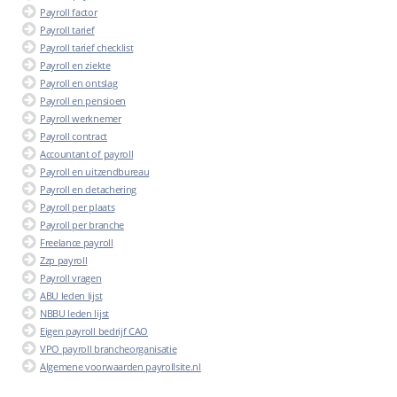
Payroll factor
Payroll tarief
Payroll tarief checklist
Payroll en ziekte
Payroll en ontslag
Payroll en pensioen
Payroll werknemer
Payroll contract
Accountant of payroll
Payroll en uitzendbureau
Payroll en detachering
Payroll per plaats
Payroll per branche
Freelance payroll
Zzp payroll
Payroll vragen
ABU leden lijst
NBBU leden lijst
Eigen payroll bedrijf CAO
VPO payroll brancheorganisatie
Algemene voorwaarden payrollsite.nl