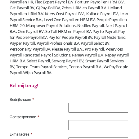
Payroll en HR, Flex Expert Payroll B.V. Fortium Payroll en HRM B.V.,
Get Payroll BV, GJ Pay-Roll BV, Zebra HRM en Payroll B.V. Holland
Payroll en HRM B.V. Koers Oost Payroll B.V., Kolibrie Payroll BV, Lean
Payroll Service B.V., Level One Payroll en HRM BV, People Payroll en
HRM 2.0, Manpower Payroll Solutions, Nedflex Payroll, Next Payroll
B.V., One Payroll BV, So Toff HRM en Payroll BV, Pay to Payroll, Pay
for People Payroll B.V. Pay for People Payroll BV, Payroll Nederland,
Payper Payroll, Payroll Professionals B.V. Payroll Select BV,
Persoonality Payroll BV, Please Payroll B.V., Pro Payroll, P-services
Payroll, Randstad Payroll Solutions, Renew Payroll B.V. Repay Payroll
HRM B.V. Select Payroll, Servorg Payroll BV, Smart Payroll Services
BV, Tempo-Team Payroll Services, Tentoo Payroll B.V., WePayPeople
Payroll, Wijco Payroll BV.
Bel mij terug!
Bedrijfsnaam
*
Contactpersoon
*
E-mailadres
*