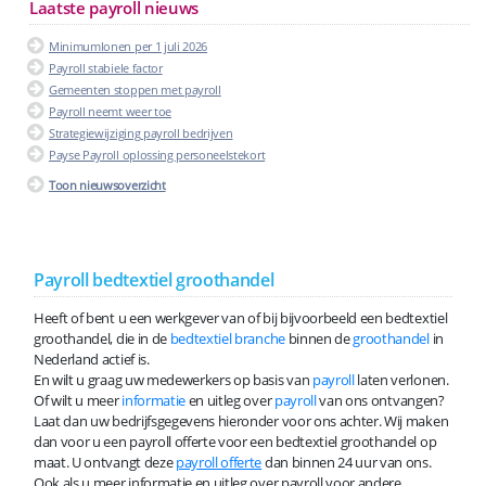
Laatste payroll nieuws
Minimumlonen per 1 juli 2026
Payroll stabiele factor
Gemeenten stoppen met payroll
Payroll neemt weer toe
Strategiewijziging payroll bedrijven
Payse Payroll oplossing personeelstekort
Toon nieuwsoverzicht
Payroll bedtextiel groothandel
Heeft of bent u een werkgever van of bij bijvoorbeeld een bedtextiel
groothandel, die in de
bedtextiel branche
binnen de
groothandel
in
Nederland actief is.
En wilt u graag uw medewerkers op basis van
payroll
laten verlonen.
Of wilt u meer
informatie
en uitleg over
payroll
van ons ontvangen?
Laat dan uw bedrijfsgegevens hieronder voor ons achter. Wij maken
dan voor u een payroll offerte voor een bedtextiel groothandel op
maat. U ontvangt deze
payroll offerte
dan binnen 24 uur van ons.
Ook als u meer informatie en uitleg over payroll voor andere