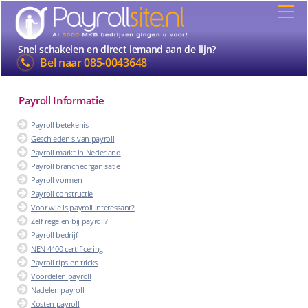
Snel schakelen en direct iemand aan de lijn?
Bel naar
085-0043648
Payroll Informatie
Payroll betekenis
Geschiedenis van payroll
Payroll markt in Nederland
Payroll brancheorganisatie
Payroll vormen
Payroll constructie
Voor wie is payroll interessant?
Zelf regelen bij payroll?
Payroll bedrijf
NEN 4400 certificering
Payroll tips en tricks
Voordelen payroll
Nadelen payroll
Kosten payroll