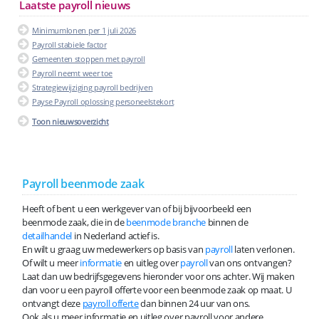
Laatste payroll nieuws
Minimumlonen per 1 juli 2026
Payroll stabiele factor
Gemeenten stoppen met payroll
Payroll neemt weer toe
Strategiewijziging payroll bedrijven
Payse Payroll oplossing personeelstekort
Toon nieuwsoverzicht
Payroll beenmode zaak
Heeft of bent u een werkgever van of bij bijvoorbeeld een
beenmode zaak, die in de
beenmode branche
binnen de
detailhandel
in Nederland actief is.
En wilt u graag uw medewerkers op basis van
payroll
laten verlonen.
Of wilt u meer
informatie
en uitleg over
payroll
van ons ontvangen?
Laat dan uw bedrijfsgegevens hieronder voor ons achter. Wij maken
dan voor u een payroll offerte voor een beenmode zaak op maat. U
ontvangt deze
payroll offerte
dan binnen 24 uur van ons.
Ook als u meer informatie en uitleg over payroll voor andere