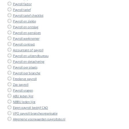
Payroll factor
Payroll tarief
Payroll tarief checklist
Payroll en ziekte
Payroll en ontslag
Payroll en pensioen
Payroll werknemer
Payroll contract
Accountant of payroll
Payroll en uitzendbureau
Payroll en detachering
Payroll per plaats
Payroll per branche
Freelance payroll
Zzp payroll
Payroll vragen
ABU leden lijst
NBBU leden lijst
Eigen payroll bedrijf CAO
VPO payroll brancheorganisatie
Algemene voorwaarden payrollsite.nl