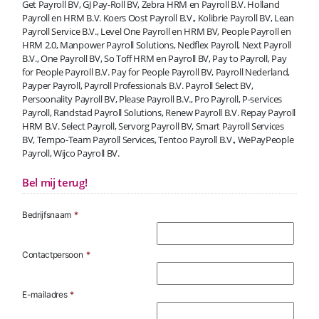
Get Payroll BV, GJ Pay-Roll BV, Zebra HRM en Payroll B.V. Holland
Payroll en HRM B.V. Koers Oost Payroll B.V., Kolibrie Payroll BV, Lean
Payroll Service B.V., Level One Payroll en HRM BV, People Payroll en
HRM 2.0, Manpower Payroll Solutions, Nedflex Payroll, Next Payroll
B.V., One Payroll BV, So Toff HRM en Payroll BV, Pay to Payroll, Pay
for People Payroll B.V. Pay for People Payroll BV, Payroll Nederland,
Payper Payroll, Payroll Professionals B.V. Payroll Select BV,
Persoonality Payroll BV, Please Payroll B.V., Pro Payroll, P-services
Payroll, Randstad Payroll Solutions, Renew Payroll B.V. Repay Payroll
HRM B.V. Select Payroll, Servorg Payroll BV, Smart Payroll Services
BV, Tempo-Team Payroll Services, Tentoo Payroll B.V., WePayPeople
Payroll, Wijco Payroll BV.
Bel mij terug!
Bedrijfsnaam
*
Contactpersoon
*
E-mailadres
*