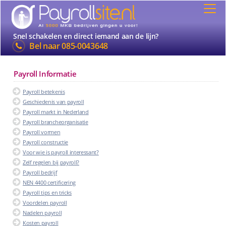
Snel schakelen en direct iemand aan de lijn?
Bel naar
085-0043648
Payroll Informatie
Payroll betekenis
Geschiedenis van payroll
Payroll markt in Nederland
Payroll brancheorganisatie
Payroll vormen
Payroll constructie
Voor wie is payroll interessant?
Zelf regelen bij payroll?
Payroll bedrijf
NEN 4400 certificering
Payroll tips en tricks
Voordelen payroll
Nadelen payroll
Kosten payroll