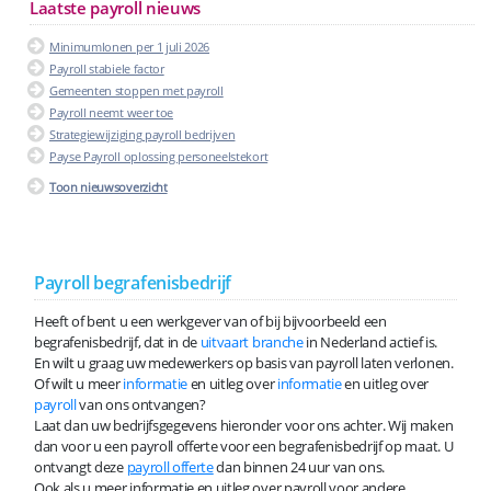
Laatste payroll nieuws
Minimumlonen per 1 juli 2026
Payroll stabiele factor
Gemeenten stoppen met payroll
Payroll neemt weer toe
Strategiewijziging payroll bedrijven
Payse Payroll oplossing personeelstekort
Toon nieuwsoverzicht
Payroll begrafenisbedrijf
Heeft of bent u een werkgever van of bij bijvoorbeeld een
begrafenisbedrijf, dat in de
uitvaart branche
in Nederland actief is.
En wilt u graag uw medewerkers op basis van payroll laten verlonen.
Of wilt u meer
informatie
en uitleg over
informatie
en uitleg over
payroll
van ons ontvangen?
Laat dan uw bedrijfsgegevens hieronder voor ons achter. Wij maken
dan voor u een payroll offerte voor een begrafenisbedrijf op maat. U
ontvangt deze
payroll offerte
dan binnen 24 uur van ons.
Ook als u meer informatie en uitleg over payroll voor andere