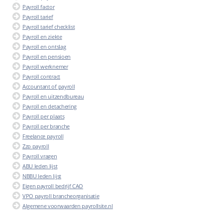
Payroll factor
Payroll tarief
Payroll tarief checklist
Payroll en ziekte
Payroll en ontslag
Payroll en pensioen
Payroll werknemer
Payroll contract
Accountant of payroll
Payroll en uitzendbureau
Payroll en detachering
Payroll per plaats
Payroll per branche
Freelance payroll
Zzp payroll
Payroll vragen
ABU leden lijst
NBBU leden lijst
Eigen payroll bedrijf CAO
VPO payroll brancheorganisatie
Algemene voorwaarden payrollsite.nl