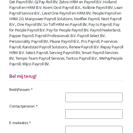
Get Payroll BV, GJ Pay-Roll BV, Zebra HRM en Payroll B.V. Holland
Payroll en HRM B.V. Koers Oost Payroll B.V., Kolibrie Payroll BV, Lean
Payroll Service B.V., Level One Payroll en HRM BV, People Payroll en
HRM 2.0, Manpower Payroll Solutions, Nedflex Payroll, Next Payroll
B.V., One Payroll BV, So Toff HRM en Payroll BV, Pay to Payroll, Pay
for People Payroll B.V. Pay for People Payroll BV, Payroll Nederland,
Payper Payroll, Payroll Professionals B.V. Payroll Select BV,
Persoonality Payroll BV, Please Payroll B.V., Pro Payroll, P-services
Payroll, Randstad Payroll Solutions, Renew Payroll B.V. Repay Payroll
HRM B.V. Select Payroll, Servorg Payroll BV, Smart Payroll Services
BV, Tempo-Team Payroll Services, Tentoo Payroll B.V., WePayPeople
Payroll, Wijco Payroll BV.
Bel mij terug!
Bedrijfsnaam
*
Contactpersoon
*
E-mailadres
*