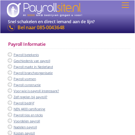
Snel schakelen en direct iemand aan de lijn?
Bel naar
085-0043648
Payroll Informatie
Payroll betekenis
Geschiedenis van payroll
Payroll markt in Nederland
Payroll brancheorganisatie
Payroll vormen
Payroll constructie
Voor wie is payroll interessant?
Zelf regelen bij payroll?
Payroll bedrijf
NEN 4400 certificering
Payroll tips en tricks
Voordelen payroll
Nadelen payroll
Kosten payroll