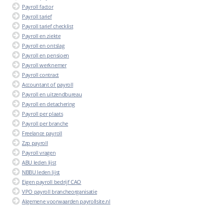
Payroll factor
Payroll tarief
Payroll tarief checklist
Payroll en ziekte
Payroll en ontslag
Payroll en pensioen
Payroll werknemer
Payroll contract
Accountant of payroll
Payroll en uitzendbureau
Payroll en detachering
Payroll per plaats
Payroll per branche
Freelance payroll
Zzp payroll
Payroll vragen
ABU leden lijst
NBBU leden lijst
Eigen payroll bedrijf CAO
VPO payroll brancheorganisatie
Algemene voorwaarden payrollsite.nl