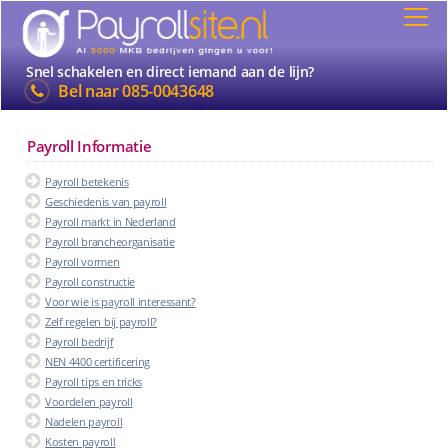
Snel schakelen en direct iemand aan de lijn?
Bel naar
085-0043648
Payroll Informatie
Payroll betekenis
Geschiedenis van payroll
Payroll markt in Nederland
Payroll brancheorganisatie
Payroll vormen
Payroll constructie
Voor wie is payroll interessant?
Zelf regelen bij payroll?
Payroll bedrijf
NEN 4400 certificering
Payroll tips en tricks
Voordelen payroll
Nadelen payroll
Kosten payroll