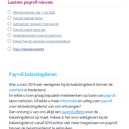
Laatste payroll nieuws
Minimumlonen per 1 juli 2026
Payroll stabiele factor
Gemeenten stoppen met payroll
Payroll neemt weer toe
Strategiewijziging payroll bedrijven
Payse Payroll oplossing personeelstekort
Toon nieuwsoverzicht
Payroll belastingdienst
Was u voor 2016 een werkgever bij de belastingdienst binnen de
overheid
in Nederland.
En wilde u toen graag bepaalde medewerkers op basis van
payroll
laten verlonen. Of wilde u meer
informatie
en uitleg over
payroll
voor de belastingdienst van ons ontvangen?
Dan ontving u van ons altijd een
payroll offerte
voor de
belastingdienst op maat. Helaas is het voor werkgevers bij de
belastingdienst vanaf 2016 echter niet meer toegestaan om payroll
binnen de belastingdienst te gebruiken.