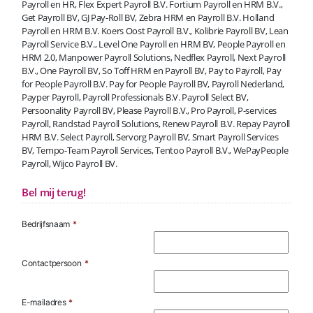
Payroll en HR, Flex Expert Payroll B.V. Fortium Payroll en HRM B.V.,
Get Payroll BV, GJ Pay-Roll BV, Zebra HRM en Payroll B.V. Holland
Payroll en HRM B.V. Koers Oost Payroll B.V., Kolibrie Payroll BV, Lean
Payroll Service B.V., Level One Payroll en HRM BV, People Payroll en
HRM 2.0, Manpower Payroll Solutions, Nedflex Payroll, Next Payroll
B.V., One Payroll BV, So Toff HRM en Payroll BV, Pay to Payroll, Pay
for People Payroll B.V. Pay for People Payroll BV, Payroll Nederland,
Payper Payroll, Payroll Professionals B.V. Payroll Select BV,
Persoonality Payroll BV, Please Payroll B.V., Pro Payroll, P-services
Payroll, Randstad Payroll Solutions, Renew Payroll B.V. Repay Payroll
HRM B.V. Select Payroll, Servorg Payroll BV, Smart Payroll Services
BV, Tempo-Team Payroll Services, Tentoo Payroll B.V., WePayPeople
Payroll, Wijco Payroll BV.
Bel mij terug!
Bedrijfsnaam
*
Contactpersoon
*
E-mailadres
*