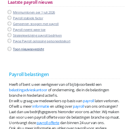
Laatste payroll nieuws
Minimumlonen per 1 juli 2026
Payroll stabiele factor
Gemeenten stoppen met payroll
Payroll neemt weer toe
Strategiewijziging payroll bedrijven
Payse Payroll oplossing personeelstekort
Toon nieuwsoverzicht
Payroll belastingen
Heeft of bent u een werkgever van of bij bijvoorbeeld een
belastingadvieskantoor
of onderneming, die in de belastingen
branche in Nederland actief is.
En wilt u graag uw medewerkers op basis van
payroll
laten verlonen.
Of wilt u meer
informatie
en uitleg over
payroll
van ons ontvangen?
Laat dan uw bedrijfsgegevens hieronder voor ons achter. Wij maken
dan voor u een payroll offerte voor de belastingen branche op maat.
U ontvangt deze
payroll offerte
dan binnen 24 uur van ons.
Ook als u meer informatie en uitleg over payroll voor andere