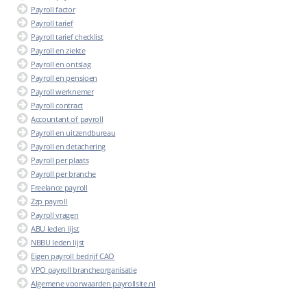
Payroll factor
Payroll tarief
Payroll tarief checklist
Payroll en ziekte
Payroll en ontslag
Payroll en pensioen
Payroll werknemer
Payroll contract
Accountant of payroll
Payroll en uitzendbureau
Payroll en detachering
Payroll per plaats
Payroll per branche
Freelance payroll
Zzp payroll
Payroll vragen
ABU leden lijst
NBBU leden lijst
Eigen payroll bedrijf CAO
VPO payroll brancheorganisatie
Algemene voorwaarden payrollsite.nl