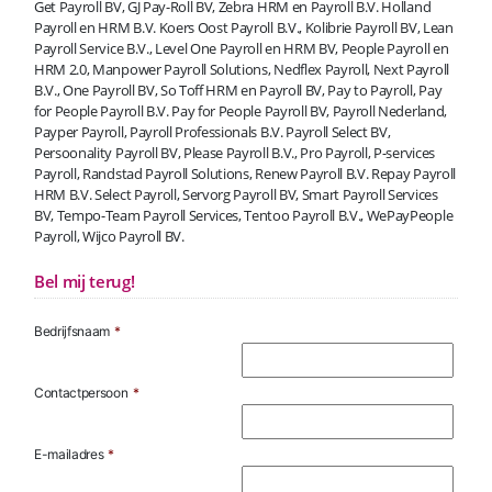
Get Payroll BV, GJ Pay-Roll BV, Zebra HRM en Payroll B.V. Holland
Payroll en HRM B.V. Koers Oost Payroll B.V., Kolibrie Payroll BV, Lean
Payroll Service B.V., Level One Payroll en HRM BV, People Payroll en
HRM 2.0, Manpower Payroll Solutions, Nedflex Payroll, Next Payroll
B.V., One Payroll BV, So Toff HRM en Payroll BV, Pay to Payroll, Pay
for People Payroll B.V. Pay for People Payroll BV, Payroll Nederland,
Payper Payroll, Payroll Professionals B.V. Payroll Select BV,
Persoonality Payroll BV, Please Payroll B.V., Pro Payroll, P-services
Payroll, Randstad Payroll Solutions, Renew Payroll B.V. Repay Payroll
HRM B.V. Select Payroll, Servorg Payroll BV, Smart Payroll Services
BV, Tempo-Team Payroll Services, Tentoo Payroll B.V., WePayPeople
Payroll, Wijco Payroll BV.
Bel mij terug!
Bedrijfsnaam
*
Contactpersoon
*
E-mailadres
*