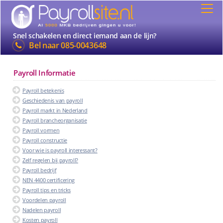
Snel schakelen en direct iemand aan de lijn?
Bel naar
085-0043648
Payroll Informatie
Payroll betekenis
Geschiedenis van payroll
Payroll markt in Nederland
Payroll brancheorganisatie
Payroll vormen
Payroll constructie
Voor wie is payroll interessant?
Zelf regelen bij payroll?
Payroll bedrijf
NEN 4400 certificering
Payroll tips en tricks
Voordelen payroll
Nadelen payroll
Kosten payroll