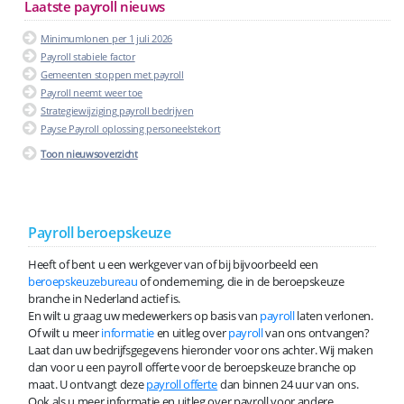
Laatste payroll nieuws
Minimumlonen per 1 juli 2026
Payroll stabiele factor
Gemeenten stoppen met payroll
Payroll neemt weer toe
Strategiewijziging payroll bedrijven
Payse Payroll oplossing personeelstekort
Toon nieuwsoverzicht
Payroll beroepskeuze
Heeft of bent u een werkgever van of bij bijvoorbeeld een
beroepskeuzebureau
of onderneming, die in de beroepskeuze
branche in Nederland actief is.
En wilt u graag uw medewerkers op basis van
payroll
laten verlonen.
Of wilt u meer
informatie
en uitleg over
payroll
van ons ontvangen?
Laat dan uw bedrijfsgegevens hieronder voor ons achter. Wij maken
dan voor u een payroll offerte voor de beroepskeuze branche op
maat. U ontvangt deze
payroll offerte
dan binnen 24 uur van ons.
Ook als u meer informatie en uitleg over payroll voor andere