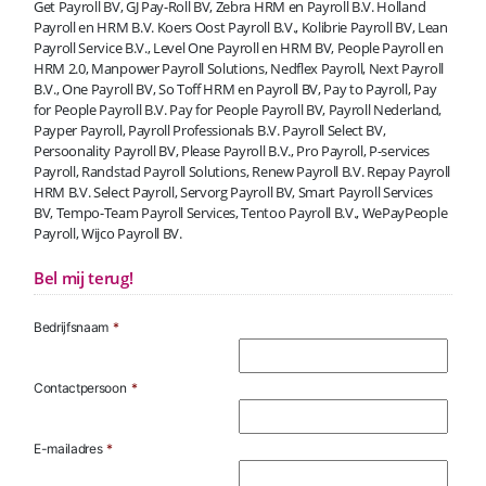
Get Payroll BV, GJ Pay-Roll BV, Zebra HRM en Payroll B.V. Holland
Payroll en HRM B.V. Koers Oost Payroll B.V., Kolibrie Payroll BV, Lean
Payroll Service B.V., Level One Payroll en HRM BV, People Payroll en
HRM 2.0, Manpower Payroll Solutions, Nedflex Payroll, Next Payroll
B.V., One Payroll BV, So Toff HRM en Payroll BV, Pay to Payroll, Pay
for People Payroll B.V. Pay for People Payroll BV, Payroll Nederland,
Payper Payroll, Payroll Professionals B.V. Payroll Select BV,
Persoonality Payroll BV, Please Payroll B.V., Pro Payroll, P-services
Payroll, Randstad Payroll Solutions, Renew Payroll B.V. Repay Payroll
HRM B.V. Select Payroll, Servorg Payroll BV, Smart Payroll Services
BV, Tempo-Team Payroll Services, Tentoo Payroll B.V., WePayPeople
Payroll, Wijco Payroll BV.
Bel mij terug!
Bedrijfsnaam
*
Contactpersoon
*
E-mailadres
*