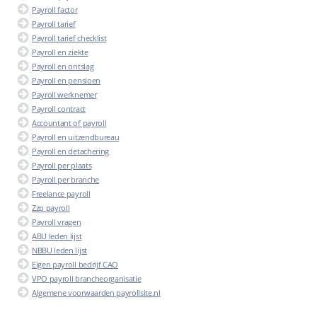
Payroll factor
Payroll tarief
Payroll tarief checklist
Payroll en ziekte
Payroll en ontslag
Payroll en pensioen
Payroll werknemer
Payroll contract
Accountant of payroll
Payroll en uitzendbureau
Payroll en detachering
Payroll per plaats
Payroll per branche
Freelance payroll
Zzp payroll
Payroll vragen
ABU leden lijst
NBBU leden lijst
Eigen payroll bedrijf CAO
VPO payroll brancheorganisatie
Algemene voorwaarden payrollsite.nl