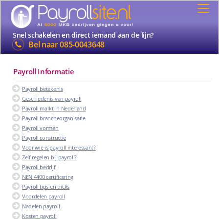
Snel schakelen en direct iemand aan de lijn?
Bel naar
085-0043648
Payroll Informatie
Payroll betekenis
Geschiedenis van payroll
Payroll markt in Nederland
Payroll brancheorganisatie
Payroll vormen
Payroll constructie
Voor wie is payroll interessant?
Zelf regelen bij payroll?
Payroll bedrijf
NEN 4400 certificering
Payroll tips en tricks
Voordelen payroll
Nadelen payroll
Kosten payroll