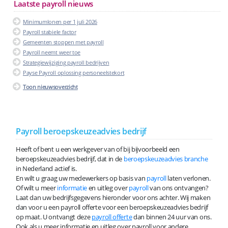
Laatste payroll nieuws
Minimumlonen per 1 juli 2026
Payroll stabiele factor
Gemeenten stoppen met payroll
Payroll neemt weer toe
Strategiewijziging payroll bedrijven
Payse Payroll oplossing personeelstekort
Toon nieuwsoverzicht
Payroll beroepskeuzeadvies bedrijf
Heeft of bent u een werkgever van of bij bijvoorbeeld een
beroepskeuzeadvies bedrijf, dat in de
beroepskeuzeadvies branche
in Nederland actief is.
En wilt u graag uw medewerkers op basis van
payroll
laten verlonen.
Of wilt u meer
informatie
en uitleg over
payroll
van ons ontvangen?
Laat dan uw bedrijfsgegevens hieronder voor ons achter. Wij maken
dan voor u een payroll offerte voor een beroepskeuzeadvies bedrijf
op maat. U ontvangt deze
payroll offerte
dan binnen 24 uur van ons.
Ook als u meer informatie en uitleg over payroll voor andere