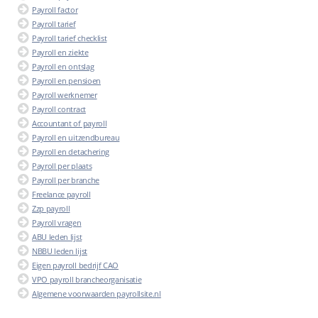
Payroll factor
Payroll tarief
Payroll tarief checklist
Payroll en ziekte
Payroll en ontslag
Payroll en pensioen
Payroll werknemer
Payroll contract
Accountant of payroll
Payroll en uitzendbureau
Payroll en detachering
Payroll per plaats
Payroll per branche
Freelance payroll
Zzp payroll
Payroll vragen
ABU leden lijst
NBBU leden lijst
Eigen payroll bedrijf CAO
VPO payroll brancheorganisatie
Algemene voorwaarden payrollsite.nl