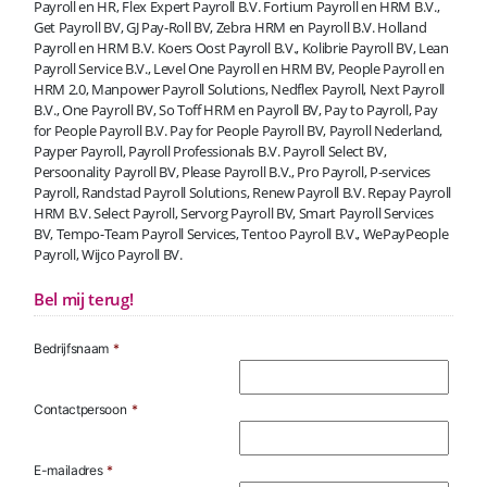
Payroll en HR, Flex Expert Payroll B.V. Fortium Payroll en HRM B.V.,
Get Payroll BV, GJ Pay-Roll BV, Zebra HRM en Payroll B.V. Holland
Payroll en HRM B.V. Koers Oost Payroll B.V., Kolibrie Payroll BV, Lean
Payroll Service B.V., Level One Payroll en HRM BV, People Payroll en
HRM 2.0, Manpower Payroll Solutions, Nedflex Payroll, Next Payroll
B.V., One Payroll BV, So Toff HRM en Payroll BV, Pay to Payroll, Pay
for People Payroll B.V. Pay for People Payroll BV, Payroll Nederland,
Payper Payroll, Payroll Professionals B.V. Payroll Select BV,
Persoonality Payroll BV, Please Payroll B.V., Pro Payroll, P-services
Payroll, Randstad Payroll Solutions, Renew Payroll B.V. Repay Payroll
HRM B.V. Select Payroll, Servorg Payroll BV, Smart Payroll Services
BV, Tempo-Team Payroll Services, Tentoo Payroll B.V., WePayPeople
Payroll, Wijco Payroll BV.
Bel mij terug!
Bedrijfsnaam
*
Contactpersoon
*
E-mailadres
*