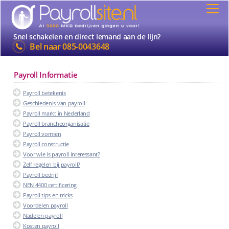
Snel schakelen en direct iemand aan de lijn?
Bel naar
085-0043648
Payroll Informatie
Payroll betekenis
Geschiedenis van payroll
Payroll markt in Nederland
Payroll brancheorganisatie
Payroll vormen
Payroll constructie
Voor wie is payroll interessant?
Zelf regelen bij payroll?
Payroll bedrijf
NEN 4400 certificering
Payroll tips en tricks
Voordelen payroll
Nadelen payroll
Kosten payroll