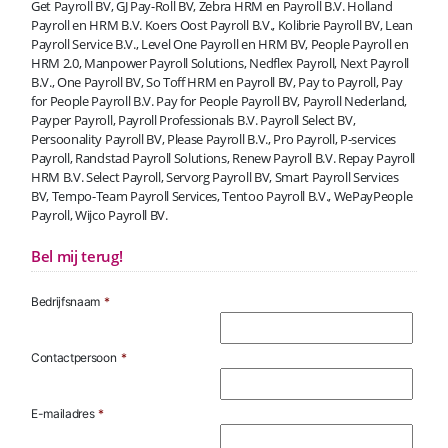
Get Payroll BV, GJ Pay-Roll BV, Zebra HRM en Payroll B.V. Holland
Payroll en HRM B.V. Koers Oost Payroll B.V., Kolibrie Payroll BV, Lean
Payroll Service B.V., Level One Payroll en HRM BV, People Payroll en
HRM 2.0, Manpower Payroll Solutions, Nedflex Payroll, Next Payroll
B.V., One Payroll BV, So Toff HRM en Payroll BV, Pay to Payroll, Pay
for People Payroll B.V. Pay for People Payroll BV, Payroll Nederland,
Payper Payroll, Payroll Professionals B.V. Payroll Select BV,
Persoonality Payroll BV, Please Payroll B.V., Pro Payroll, P-services
Payroll, Randstad Payroll Solutions, Renew Payroll B.V. Repay Payroll
HRM B.V. Select Payroll, Servorg Payroll BV, Smart Payroll Services
BV, Tempo-Team Payroll Services, Tentoo Payroll B.V., WePayPeople
Payroll, Wijco Payroll BV.
Bel mij terug!
Bedrijfsnaam
*
Contactpersoon
*
E-mailadres
*