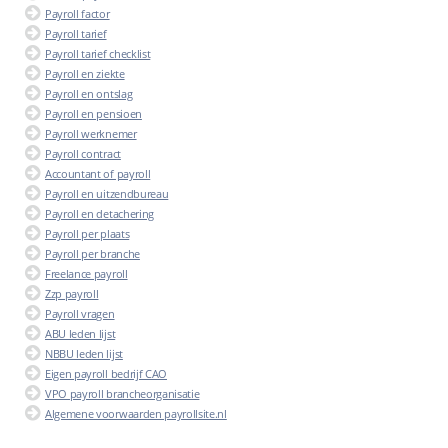
Payroll factor
Payroll tarief
Payroll tarief checklist
Payroll en ziekte
Payroll en ontslag
Payroll en pensioen
Payroll werknemer
Payroll contract
Accountant of payroll
Payroll en uitzendbureau
Payroll en detachering
Payroll per plaats
Payroll per branche
Freelance payroll
Zzp payroll
Payroll vragen
ABU leden lijst
NBBU leden lijst
Eigen payroll bedrijf CAO
VPO payroll brancheorganisatie
Algemene voorwaarden payrollsite.nl