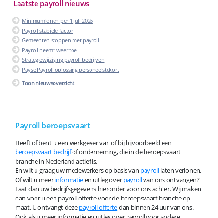
Laatste payroll nieuws
Minimumlonen per 1 juli 2026
Payroll stabiele factor
Gemeenten stoppen met payroll
Payroll neemt weer toe
Strategiewijziging payroll bedrijven
Payse Payroll oplossing personeelstekort
Toon nieuwsoverzicht
Payroll beroepsvaart
Heeft of bent u een werkgever van of bij bijvoorbeeld een
beroepsvaart bedrijf
of onderneming, die in de beroepsvaart
branche in Nederland actief is.
En wilt u graag uw medewerkers op basis van
payroll
laten verlonen.
Of wilt u meer
informatie
en uitleg over
payroll
van ons ontvangen?
Laat dan uw bedrijfsgegevens hieronder voor ons achter. Wij maken
dan voor u een payroll offerte voor de beroepsvaart branche op
maat. U ontvangt deze
payroll offerte
dan binnen 24 uur van ons.
Ook als u meer informatie en uitleg over payroll voor andere