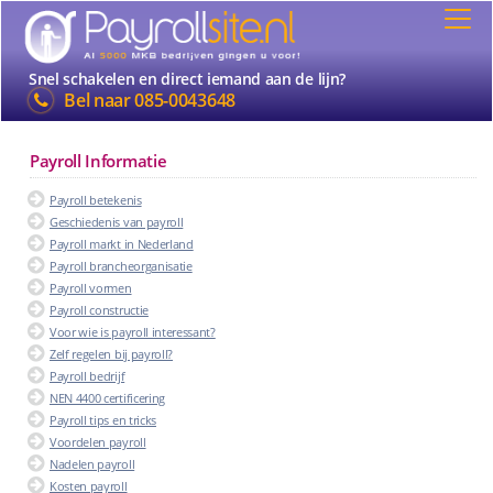
Snel schakelen en direct iemand aan de lijn?
Bel naar
085-0043648
Payroll Informatie
Payroll betekenis
Geschiedenis van payroll
Payroll markt in Nederland
Payroll brancheorganisatie
Payroll vormen
Payroll constructie
Voor wie is payroll interessant?
Zelf regelen bij payroll?
Payroll bedrijf
NEN 4400 certificering
Payroll tips en tricks
Voordelen payroll
Nadelen payroll
Kosten payroll