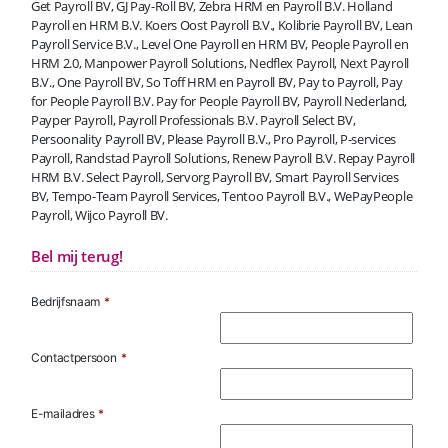
Get Payroll BV, GJ Pay-Roll BV, Zebra HRM en Payroll B.V. Holland
Payroll en HRM B.V. Koers Oost Payroll B.V., Kolibrie Payroll BV, Lean
Payroll Service B.V., Level One Payroll en HRM BV, People Payroll en
HRM 2.0, Manpower Payroll Solutions, Nedflex Payroll, Next Payroll
B.V., One Payroll BV, So Toff HRM en Payroll BV, Pay to Payroll, Pay
for People Payroll B.V. Pay for People Payroll BV, Payroll Nederland,
Payper Payroll, Payroll Professionals B.V. Payroll Select BV,
Persoonality Payroll BV, Please Payroll B.V., Pro Payroll, P-services
Payroll, Randstad Payroll Solutions, Renew Payroll B.V. Repay Payroll
HRM B.V. Select Payroll, Servorg Payroll BV, Smart Payroll Services
BV, Tempo-Team Payroll Services, Tentoo Payroll B.V., WePayPeople
Payroll, Wijco Payroll BV.
Bel mij terug!
Bedrijfsnaam
*
Contactpersoon
*
E-mailadres
*