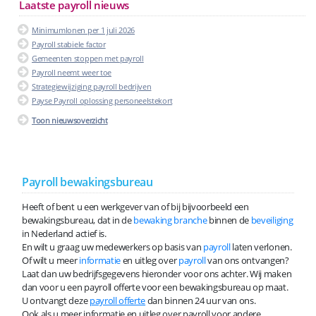
Laatste payroll nieuws
Minimumlonen per 1 juli 2026
Payroll stabiele factor
Gemeenten stoppen met payroll
Payroll neemt weer toe
Strategiewijziging payroll bedrijven
Payse Payroll oplossing personeelstekort
Toon nieuwsoverzicht
Payroll bewakingsbureau
Heeft of bent u een werkgever van of bij bijvoorbeeld een
bewakingsbureau, dat in de
bewaking branche
binnen de
beveiliging
in Nederland actief is.
En wilt u graag uw medewerkers op basis van
payroll
laten verlonen.
Of wilt u meer
informatie
en uitleg over
payroll
van ons ontvangen?
Laat dan uw bedrijfsgegevens hieronder voor ons achter. Wij maken
dan voor u een payroll offerte voor een bewakingsbureau op maat.
U ontvangt deze
payroll offerte
dan binnen 24 uur van ons.
Ook als u meer informatie en uitleg over payroll voor andere