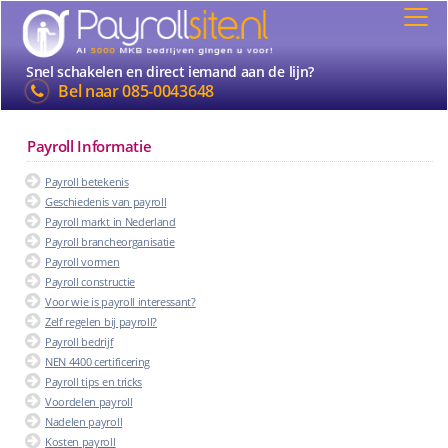
Snel schakelen en direct iemand aan de lijn?
Bel naar
085-0043648
Payroll Informatie
Payroll betekenis
Geschiedenis van payroll
Payroll markt in Nederland
Payroll brancheorganisatie
Payroll vormen
Payroll constructie
Voor wie is payroll interessant?
Zelf regelen bij payroll?
Payroll bedrijf
NEN 4400 certificering
Payroll tips en tricks
Voordelen payroll
Nadelen payroll
Kosten payroll