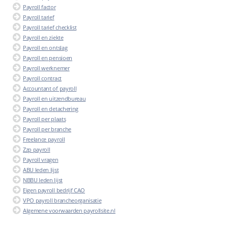
Payroll factor
Payroll tarief
Payroll tarief checklist
Payroll en ziekte
Payroll en ontslag
Payroll en pensioen
Payroll werknemer
Payroll contract
Accountant of payroll
Payroll en uitzendbureau
Payroll en detachering
Payroll per plaats
Payroll per branche
Freelance payroll
Zzp payroll
Payroll vragen
ABU leden lijst
NBBU leden lijst
Eigen payroll bedrijf CAO
VPO payroll brancheorganisatie
Algemene voorwaarden payrollsite.nl