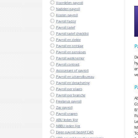
Voordelen payroll
Nadelen payroll
Kosten payroll
Payroll factor
Payroll tarief
Payroll tarief checklist
Payroll en ziekte
P
Payroll en ontslag
Payroll en pensioen
De
Payroll werknemer
hy
Payroll contract
en
Accountant of payroll
ve
Payroll en uitzendbureau
Payroll en detachering
P
Payroll per plaats
Payroll per branche
Ab
Freelance payroll
Co
Zzp payroll
B.
Payroll vragen
Pa
ABU leden lijst
Le
NBBU leden lijst
Ma
Eigen payroll bedrijf CAO
To