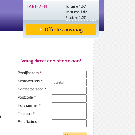
TARIEVEN
Fulltime
1.67
Parttime
1.62
Student
1.57
Offerte aanvraag
Vraag direct een offerte aan!
Bedrijfsnaam
*
Medewerkers
*
Contactpersoon
*
Postcode
*
Huisnummer
*
Telefoon
*
n
u
E-mailadres
*