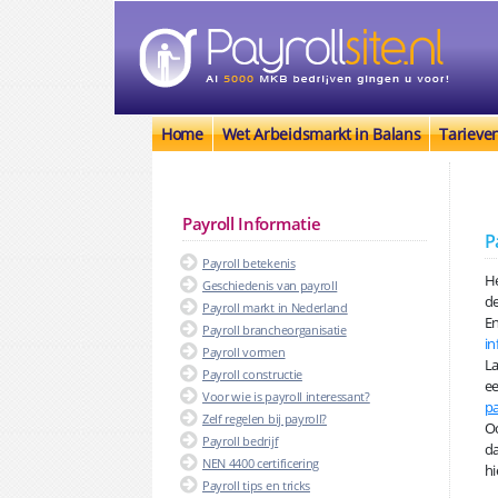
Home
Wet Arbeidsmarkt in Balans
Tarieve
Payroll Informatie
P
Payroll betekenis
He
Geschiedenis van payroll
d
Payroll markt in Nederland
En
Payroll brancheorganisatie
in
Payroll vormen
La
Payroll constructie
ee
Voor wie is payroll interessant?
pa
Zelf regelen bij payroll?
Oo
Payroll bedrijf
da
NEN 4400 certificering
hi
Payroll tips en tricks