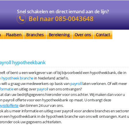
Snel schakelen en direct iemand aan de lijn?
Bel naar
085-0043648
n
Plaatsen
Branches
Berekening
Over ons
Contact
ayroll hypotheekbank
eft of bent u een werkgever van of bij bijvoorbeeld een hypotheekbank, die in
e
hypotheek branche
in Nederland actief is.
 wilt u graag uw medewerkers op basis van
payroll
laten verlonen. Of wilt meer
formatie
en uitleg over
payroll
van ons ontvangen?
at dan uw bedrijfsgegevens hieronder voor ons achter. Wij maken dan voor u
n payroll offerte voor een hypotheekbank op maat. U ontvangt deze
yrollofferte
dan binnen 24 uur van ons.
k als u meer informatie en uitleg over payroll voor andere branches en sectore
n een hypotheekbank in de hypotheek branche van ons wilt ontvangen. Kunt 
eronder ook uw gegevens achterlaten.