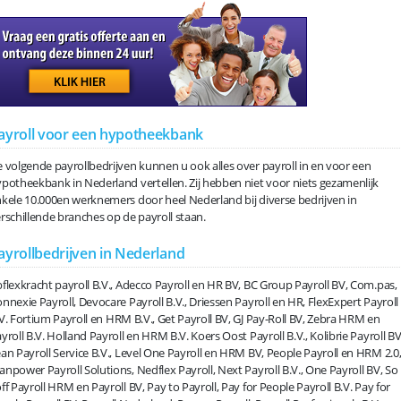
ayroll voor een hypotheekbank
 volgende payrollbedrijven kunnen u ook alles over payroll in en voor een
potheekbank in Nederland vertellen. Zij hebben niet voor niets gezamenlijk
kele 10.000en werknemers door heel Nederland bij diverse bedrijven in
rschillende branches op de payroll staan.
ayrollbedrijven in Nederland
flexkracht payroll B.V., Adecco Payroll en HR BV, BC Group Payroll BV, Com.pas,
nnexie Payroll, Devocare Payroll B.V., Driessen Payroll en HR, FlexExpert Payroll
V. Fortium Payroll en HRM B.V., Get Payroll BV, GJ Pay-Roll BV, Zebra HRM en
yroll B.V. Holland Payroll en HRM B.V. Koers Oost Payroll B.V., Kolibrie Payroll BV
an Payroll Service B.V., Level One Payroll en HRM BV, People Payroll en HRM 2.0
npower Payroll Solutions, Nedflex Payroll, Next Payroll B.V., One Payroll BV, So
ff Payroll HRM en Payroll BV, Pay to Payroll, Pay for People Payroll B.V. Pay for