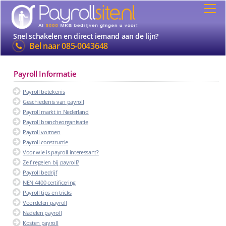
Snel schakelen en direct iemand aan de lijn?
Bel naar
085-0043648
Payroll Informatie
Payroll betekenis
Geschiedenis van payroll
Payroll markt in Nederland
Payroll brancheorganisatie
Payroll vormen
Payroll constructie
Voor wie is payroll interessant?
Zelf regelen bij payroll?
Payroll bedrijf
NEN 4400 certificering
Payroll tips en tricks
Voordelen payroll
Nadelen payroll
Kosten payroll