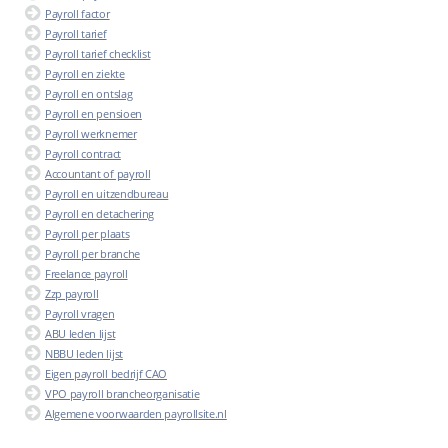
Payroll factor
Payroll tarief
Payroll tarief checklist
Payroll en ziekte
Payroll en ontslag
Payroll en pensioen
Payroll werknemer
Payroll contract
Accountant of payroll
Payroll en uitzendbureau
Payroll en detachering
Payroll per plaats
Payroll per branche
Freelance payroll
Zzp payroll
Payroll vragen
ABU leden lijst
NBBU leden lijst
Eigen payroll bedrijf CAO
VPO payroll brancheorganisatie
Algemene voorwaarden payrollsite.nl