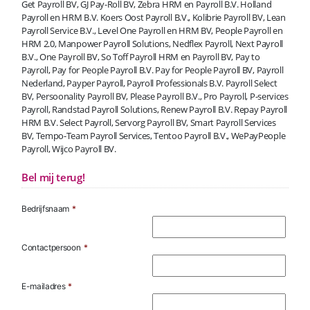
Get Payroll BV, GJ Pay-Roll BV, Zebra HRM en Payroll B.V. Holland
Payroll en HRM B.V. Koers Oost Payroll B.V., Kolibrie Payroll BV, Lean
Payroll Service B.V., Level One Payroll en HRM BV, People Payroll en
HRM 2.0, Manpower Payroll Solutions, Nedflex Payroll, Next Payroll
B.V., One Payroll BV, So Toff Payroll HRM en Payroll BV, Pay to
Payroll, Pay for People Payroll B.V. Pay for People Payroll BV, Payroll
Nederland, Payper Payroll, Payroll Professionals B.V. Payroll Select
BV, Persoonality Payroll BV, Please Payroll B.V., Pro Payroll, P-services
Payroll, Randstad Payroll Solutions, Renew Payroll B.V. Repay Payroll
HRM B.V. Select Payroll, Servorg Payroll BV, Smart Payroll Services
BV, Tempo-Team Payroll Services, Tentoo Payroll B.V., WePayPeople
Payroll, Wijco Payroll BV.
Bel mij terug!
Bedrijfsnaam
*
Contactpersoon
*
E-mailadres
*