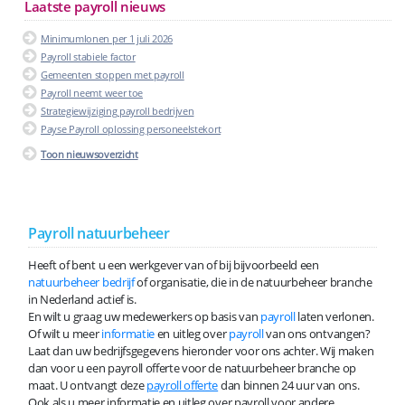
Laatste payroll nieuws
Minimumlonen per 1 juli 2026
Payroll stabiele factor
Gemeenten stoppen met payroll
Payroll neemt weer toe
Strategiewijziging payroll bedrijven
Payse Payroll oplossing personeelstekort
Toon nieuwsoverzicht
Payroll natuurbeheer
Heeft of bent u een werkgever van of bij bijvoorbeeld een
natuurbeheer bedrijf
of organisatie, die in de natuurbeheer branche
in Nederland actief is.
En wilt u graag uw medewerkers op basis van
payroll
laten verlonen.
Of wilt u meer
informatie
en uitleg over
payroll
van ons ontvangen?
Laat dan uw bedrijfsgegevens hieronder voor ons achter. Wij maken
dan voor u een payroll offerte voor de natuurbeheer branche op
maat. U ontvangt deze
payroll offerte
dan binnen 24 uur van ons.
Ook als u meer informatie en uitleg over payroll voor andere