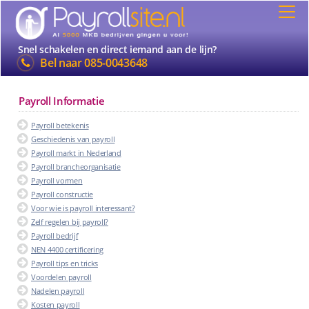
Snel schakelen en direct iemand aan de lijn?
Bel naar
085-0043648
Payroll Informatie
Payroll betekenis
Geschiedenis van payroll
Payroll markt in Nederland
Payroll brancheorganisatie
Payroll vormen
Payroll constructie
Voor wie is payroll interessant?
Zelf regelen bij payroll?
Payroll bedrijf
NEN 4400 certificering
Payroll tips en tricks
Voordelen payroll
Nadelen payroll
Kosten payroll