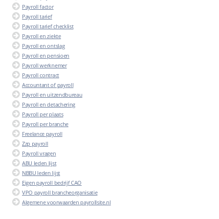
Payroll factor
Payroll tarief
Payroll tarief checklist
Payroll en ziekte
Payroll en ontslag
Payroll en pensioen
Payroll werknemer
Payroll contract
Accountant of payroll
Payroll en uitzendbureau
Payroll en detachering
Payroll per plaats
Payroll per branche
Freelance payroll
Zzp payroll
Payroll vragen
ABU leden lijst
NBBU leden lijst
Eigen payroll bedrijf CAO
VPO payroll brancheorganisatie
Algemene voorwaarden payrollsite.nl