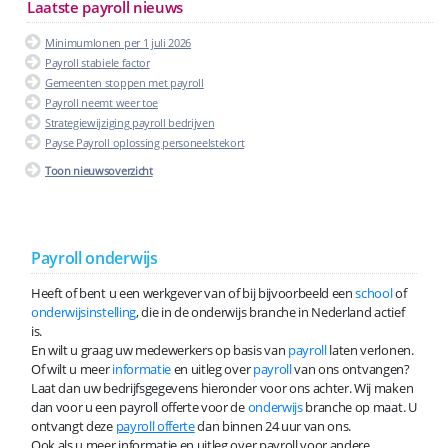
Laatste payroll nieuws
Minimumlonen per 1 juli 2026
Payroll stabiele factor
Gemeenten stoppen met payroll
Payroll neemt weer toe
Strategiewijziging payroll bedrijven
Payse Payroll oplossing personeelstekort
Toon nieuwsoverzicht
Payroll onderwijs
Heeft of bent u een werkgever van of bij bijvoorbeeld een
school
of
onderwijsinstelling
, die in de onderwijs branche in Nederland actief
is.
En wilt u graag uw medewerkers op basis van
payroll
laten verlonen.
Of wilt u meer
informatie
en uitleg over
payroll
van ons ontvangen?
Laat dan uw bedrijfsgegevens hieronder voor ons achter. Wij maken
dan voor u een payroll offerte voor de
onderwijs
branche op maat. U
ontvangt deze
payroll offerte
dan binnen 24 uur van ons.
Ook als u meer informatie en uitleg over payroll voor andere