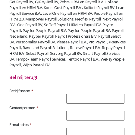
Get Payroll BV, GJ Pay-Roll BV, Zebra HRM en Payroll B.V. Holland
Payroll en HRM B.V. Koers Oost Payroll B.V., Kolibrie Payroll BV, Lean
Payroll Service B.V., Level One Payroll en HRM BV, People Payroll en
HRM 2.0, Manpower Payroll Solutions, Nedflex Payroll, Next Payroll
B.V., One Payroll BV, So Toff Payroll HRM en Payroll BV, Pay to
Payroll, Pay for People Payroll B.V. Pay for People Payroll BV, Payroll
Nederland, Payper Payroll, Payroll Professionals B.V. Payroll Select
BV, Persoonality Payroll BV, Please Payroll B.V., Pro Payroll, P-services
Payroll, Randstad Payroll Solutions, Renew Payroll B.V. Repay Payroll
HRM B.V. Select Payroll, Servorg Payroll BV, Smart Payroll Services
BV, Tempo-Team Payroll Services, Tentoo Payroll B.V., WePayPeople
Payroll, Wijco Payroll BV.
Bel mij terug!
Bedrijfsnaam
*
Contactpersoon
*
E-mailadres
*