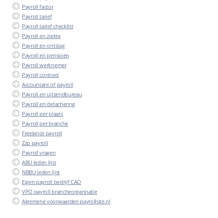
Payroll factor
Payroll tarief
Payroll tarief checklist
Payroll en ziekte
Payroll en ontslag
Payroll en pensioen
Payroll werknemer
Payroll contract
Accountant of payroll
Payroll en uitzendbureau
Payroll en detachering
Payroll per plaats
Payroll per branche
Freelance payroll
Zzp payroll
Payroll vragen
ABU leden lijst
NBBU leden lijst
Eigen payroll bedrijf CAO
VPO payroll brancheorganisatie
Algemene voorwaarden payrollsite.nl