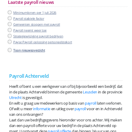
Laatste payroll nieuws
Minimumlonen per 1 juli 2026
Payroll stabiele factor
Gemeenten stoppen met payroll
Payroll neemt weer toe
Strategiewijziging payroll bedrijven
Payse Payroll oplossing personeelstekort
Toon nieuwsoverzicht
Payroll Achterveld
Heeft of bent u een werkgever van of bij bijvoorbeeld een bedrijf, dat
in de plaats Achterveld binnen de gemeente
Leusden
in de provincie
Utrecht
is gevestigd.
En wilt u graag uw medewerkers op basis van
payroll
laten verlonen.
Of wilt u meer
informatie
en uitleg over
payroll
voor en in Achterveld
van ons ontvangen?
Laat dan uw bedrijfsgegevens hieronder voor ons achter. Wij maken
dan een payroll offerte voor uw bedrijf in de plaats Achterveld op
maat. U ontvangt deze
payroll offerte
dan binnen 24 uur van ons.