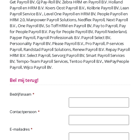
Get Payroll BV, GJ Pay-Roll BV, Zebra HRM en Payroll B.V. Holland
Payroll en HRM B.V. Koers Oost Payroll B.V., Kolibrie Payroll BV, Lean
Payroll Service B.V., Level One Payroll en HRM BV, People Payroll en
HRM 2.0, Manpower Payroll Solutions, Nedflex Payroll, Next Payroll
B.V., One Payroll BV, So Toff HRM en Payroll BV, Pay to Payroll, Pay
for People Payroll B.V. Pay for People Payroll BV, Payroll Nederland,
Payper Payroll, Payroll Professionals B.V. Payroll Select BV,
Persoonality Payroll BV, Please Payroll B.V., Pro Payroll, P-services
Payroll, Randstad Payroll Solutions, Renew Payroll B.V. Repay Payroll
HRM B.V. Select Payroll, Servorg Payroll BV, Smart Payroll Services
BV, Tempo-Team Payroll Services, Tentoo Payroll B.V., WePayPeople
Payroll, Wijco Payroll BV.
Bel mij terug!
Bedrijfsnaam
*
Contactpersoon
*
E-mailadres
*