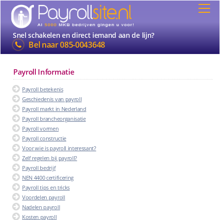
Snel schakelen en direct iemand aan de lijn?
Bel naar
085-0043648
Payroll Informatie
Payroll betekenis
Geschiedenis van payroll
Payroll markt in Nederland
Payroll brancheorganisatie
Payroll vormen
Payroll constructie
Voor wie is payroll interessant?
Zelf regelen bij payroll?
Payroll bedrijf
NEN 4400 certificering
Payroll tips en tricks
Voordelen payroll
Nadelen payroll
Kosten payroll