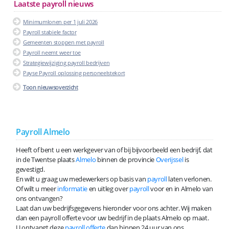
Laatste payroll nieuws
Minimumlonen per 1 juli 2026
Payroll stabiele factor
Gemeenten stoppen met payroll
Payroll neemt weer toe
Strategiewijziging payroll bedrijven
Payse Payroll oplossing personeelstekort
Toon nieuwsoverzicht
Payroll Almelo
Heeft of bent u een werkgever van of bij bijvoorbeeld een bedrijf, dat
in de Twentse plaats
Almelo
binnen de provincie
Overijssel
is
gevestigd.
En wilt u graag uw medewerkers op basis van
payroll
laten verlonen.
Of wilt u meer
informatie
en uitleg over
payroll
voor en in Almelo van
ons ontvangen?
Laat dan uw bedrijfsgegevens hieronder voor ons achter. Wij maken
dan een payroll offerte voor uw bedrijf in de plaats Almelo op maat.
U ontvangt deze
payroll offerte
dan binnen 24 uur van ons.