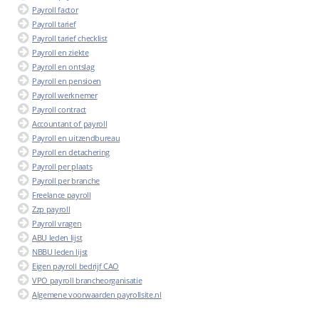
Payroll factor
Payroll tarief
Payroll tarief checklist
Payroll en ziekte
Payroll en ontslag
Payroll en pensioen
Payroll werknemer
Payroll contract
Accountant of payroll
Payroll en uitzendbureau
Payroll en detachering
Payroll per plaats
Payroll per branche
Freelance payroll
Zzp payroll
Payroll vragen
ABU leden lijst
NBBU leden lijst
Eigen payroll bedrijf CAO
VPO payroll brancheorganisatie
Algemene voorwaarden payrollsite.nl