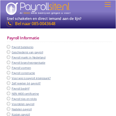
Snel schakelen en direct iemand aan de lijn?
Bel naar
085-0043648
Payroll Informatie
Payroll betekenis
Geschiedenis van payroll
Payroll markt in Nederland
Payroll brancheorganisatie
Payroll vormen
Payroll constructie
Voor wie is payroll interessant?
Zelf regelen bij payroll?
Payroll bedrijf
NEN 4400 certificering
Payroll tips en tricks
Voordelen payroll
Nadelen payroll
Kosten payroll