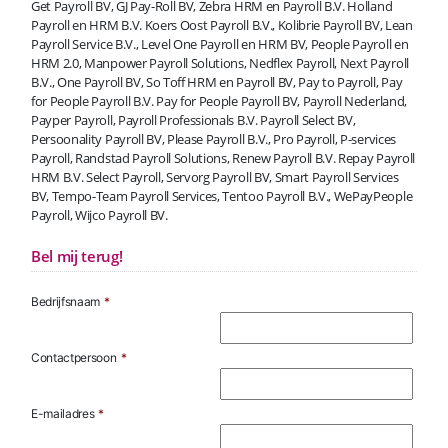
Get Payroll BV, GJ Pay-Roll BV, Zebra HRM en Payroll B.V. Holland
Payroll en HRM B.V. Koers Oost Payroll B.V., Kolibrie Payroll BV, Lean
Payroll Service B.V., Level One Payroll en HRM BV, People Payroll en
HRM 2.0, Manpower Payroll Solutions, Nedflex Payroll, Next Payroll
B.V., One Payroll BV, So Toff HRM en Payroll BV, Pay to Payroll, Pay
for People Payroll B.V. Pay for People Payroll BV, Payroll Nederland,
Payper Payroll, Payroll Professionals B.V. Payroll Select BV,
Persoonality Payroll BV, Please Payroll B.V., Pro Payroll, P-services
Payroll, Randstad Payroll Solutions, Renew Payroll B.V. Repay Payroll
HRM B.V. Select Payroll, Servorg Payroll BV, Smart Payroll Services
BV, Tempo-Team Payroll Services, Tentoo Payroll B.V., WePayPeople
Payroll, Wijco Payroll BV.
Bel mij terug!
Bedrijfsnaam
*
Contactpersoon
*
E-mailadres
*