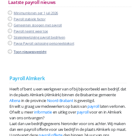
Laatste payroll nieuws
Minimumlonen per 1 juli 2026
Payroll stabiele factor
Gemeenten stoppen met payroll
Payroll neemt weer toe
Strategiewijziging payroll bedrijven
Payse Payroll oplossing personeelstekort
Toon nieuwsoverzicht
Payroll Almkerk
Heeft of bent u een werkgever van of bij bijvoorbeeld een bedrijf, dat
in de plaats Almkerk (Almkérk) binnen de Brabantse gemeente
Altena
in de provincie
Noord-Brabant
is gevestigd.
En wilt u graag uw medewerkers op basis van
payroll
laten verlonen.
Of wilt u meer
informatie
en uitleg over
payroll
voor en in Almkerk
van ons ontvangen?
Laat dan uw bedrijfsgegevens hieronder voor ons achter. Wij maken
dan een payroll offerte voor uw bedrijf in de plaats Almkerk op maat.
U ontvangt deze
payroll offerte
dan binnen 24 uur van ons.