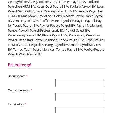
Get Payroll BV, GJ Pay-Roll BV, Zebra HRM en Payroll B.V. Holland
Payroll en HRM B.V. Koers Oost Payroll B.V., Kolibrie Payroll BV, Lean
Payroll Service B.V., Level One Payroll en HRM BV, People Payroll en
HRM 2.0, Manpower Payroll Solutions, Nedflex Payroll, Next Payroll
B.V., One Payroll BV, So Toff HRM en Payroll BV, Pay to Payroll, Pay
for People Payroll B.V. Pay for People Payroll BV, Payroll Nederland,
Payper Payroll, Payroll Professionals B.V. Payroll Select BV,
Persoonality Payroll BV, Please Payroll B.V., Pro Payroll, P-services
Payroll, Randstad Payroll Solutions, Renew Payroll B.V. Repay Payroll
HRM B.V. Select Payroll, Servorg Payroll BV, Smart Payroll Services
BV, Tempo-Team Payroll Services, Tentoo Payroll B.V., WePayPeople
Payroll, Wijco Payroll BV.
Bel mij terug!
Bedrijfsnaam
*
Contactpersoon
*
E-mailadres
*