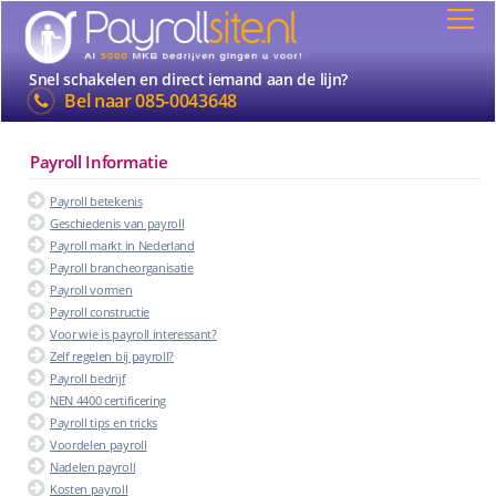
Snel schakelen en direct iemand aan de lijn?
Bel naar
085-0043648
Payroll Informatie
Payroll betekenis
Geschiedenis van payroll
Payroll markt in Nederland
Payroll brancheorganisatie
Payroll vormen
Payroll constructie
Voor wie is payroll interessant?
Zelf regelen bij payroll?
Payroll bedrijf
NEN 4400 certificering
Payroll tips en tricks
Voordelen payroll
Nadelen payroll
Kosten payroll