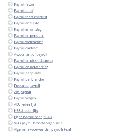
Payroll factor
Payroll tarief
Payroll tarief checklist
Payroll en ziekte
Payroll en ontslag
Payroll en pensioen
Payroll werknemer
Payroll contract
Accountant of payroll
Payroll en uitzendbureau
Payroll en detachering
Payroll per plaats
Payroll per branche
Freelance payroll
Zzp payroll
Payroll vragen
ABU leden lijst
NBBU leden lijst
Eigen payroll bedrijf CAO
VPO payroll brancheorganisatie
Algemene voorwaarden payrollsite.nl