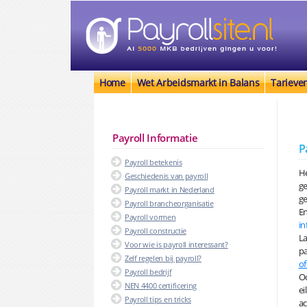
Home
Wet Arbeidsmarkt in Balans
Tarieve
Payroll Informatie
P
Payroll betekenis
He
Geschiedenis van payroll
ge
Payroll markt in Nederland
ge
Payroll brancheorganisatie
En
Payroll vormen
in
Payroll constructie
La
Voor wie is payroll interessant?
pa
Zelf regelen bij payroll?
of
Payroll bedrijf
Oo
NEN 4400 certificering
ei
Payroll tips en tricks
ac