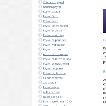
Voordelen payroll
Nadelen payroll
Kosten payroll
Payroll factor
Payroll tarief
Payroll tarief checklist
Payroll en ziekte
Payroll en ontslag
P
Payroll en pensioen
Payroll werknemer
De
Payroll contract
en
Accountant of payroll
10
Payroll en uitzendbureau
pl
Payroll en detachering
Payroll per plaats
P
Payroll per branche
Freelance payroll
Ab
Zzp payroll
Co
Payroll vragen
B.
ABU leden lijst
Pa
NBBU leden lijst
Le
Eigen payroll bedrijf CAO
Ma