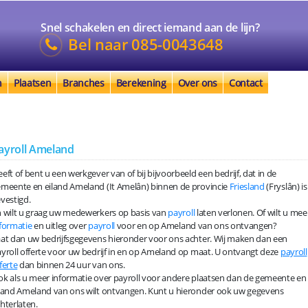
Snel schakelen en direct iemand aan de lijn?
Bel naar
085-0043648
n
Plaatsen
Branches
Berekening
Over ons
Contact
ayroll Ameland
eft of bent u een werkgever van of bij bijvoorbeeld een bedrijf, dat in de
meente en eiland Ameland (It Amelân) binnen de provincie
Friesland
(Fryslân) is
vestigd.
 wilt u graag uw medewerkers op basis van
payroll
laten verlonen. Of wilt u mee
formatie
en uitleg over
payroll
voor en op Ameland van ons ontvangen?
at dan uw bedrijfsgegevens hieronder voor ons achter. Wij maken dan een
yroll offerte voor uw bedrijf in en op Ameland op maat. U ontvangt deze
payroll
ferte
dan binnen 24 uur van ons.
k als u meer informatie over payroll voor andere plaatsen dan de gemeente en
land Ameland van ons wilt ontvangen. Kunt u hieronder ook uw gegevens
hterlaten.