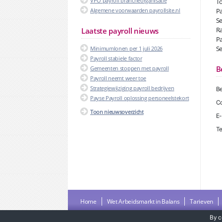
VPO payroll brancheorganisatie
To
Algemene voorwaarden payrollsite.nl
Pa
Se
Ra
Laatste payroll nieuws
Pa
Se
Minimumlonen per 1 juli 2026
Payroll stabiele factor
B
Gemeenten stoppen met payroll
Payroll neemt weer toe
Strategiewijziging payroll bedrijven
Be
Payse Payroll oplossing personeelstekort
Co
Toon nieuwsoverzicht
E-
Te
Home
Wet Arbeidsmarkt in Balans
Tarieven
By c