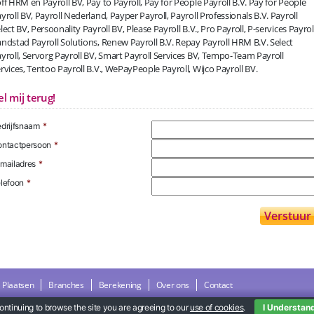
ff HRM en Payroll BV, Pay to Payroll, Pay for People Payroll B.V. Pay for People
yroll BV, Payroll Nederland, Payper Payroll, Payroll Professionals B.V. Payroll
lect BV, Persoonality Payroll BV, Please Payroll B.V., Pro Payroll, P-services Payroll
ndstad Payroll Solutions, Renew Payroll B.V. Repay Payroll HRM B.V. Select
yroll, Servorg Payroll BV, Smart Payroll Services BV, Tempo-Team Payroll
rvices, Tentoo Payroll B.V., WePayPeople Payroll, Wijco Payroll BV.
el mij terug!
drijfsnaam
*
ntactpersoon
*
mailadres
*
lefoon
*
Plaatsen
Branches
Berekening
Over ons
Contact
ontinuing to browse the site you are agreeing to our
use of cookies
.
I Understan