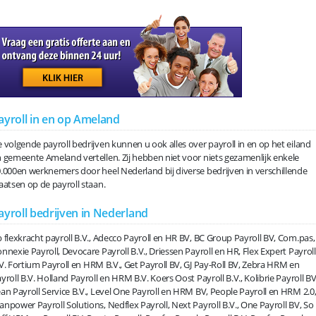
ayroll in en op Ameland
 volgende payroll bedrijven kunnen u ook alles over payroll in en op het eiland
 gemeente Ameland vertellen. Zij hebben niet voor niets gezamenlijk enkele
.000en werknemers door heel Nederland bij diverse bedrijven in verschillende
aatsen op de payroll staan.
ayroll bedrijven in Nederland
 flexkracht payroll B.V., Adecco Payroll en HR BV, BC Group Payroll BV, Com.pas,
nnexie Payroll, Devocare Payroll B.V., Driessen Payroll en HR, Flex Expert Payroll
V. Fortium Payroll en HRM B.V., Get Payroll BV, GJ Pay-Roll BV, Zebra HRM en
yroll B.V. Holland Payroll en HRM B.V. Koers Oost Payroll B.V., Kolibrie Payroll BV
an Payroll Service B.V., Level One Payroll en HRM BV, People Payroll en HRM 2.0
npower Payroll Solutions, Nedflex Payroll, Next Payroll B.V., One Payroll BV, So