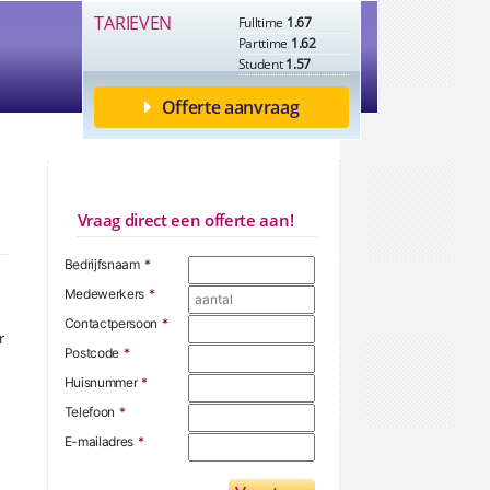
TARIEVEN
Fulltime
1.67
Parttime
1.62
Student
1.57
Offerte aanvraag
Vraag direct een offerte aan!
Bedrijfsnaam
*
Medewerkers
*
Contactpersoon
*
r
Postcode
*
Huisnummer
*
Telefoon
*
E-mailadres
*