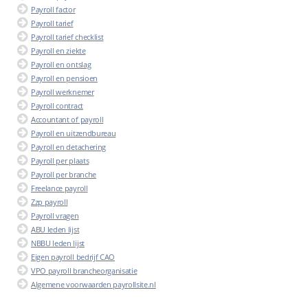
Payroll factor
Payroll tarief
Payroll tarief checklist
Payroll en ziekte
Payroll en ontslag
Payroll en pensioen
Payroll werknemer
Payroll contract
Accountant of payroll
Payroll en uitzendbureau
Payroll en detachering
Payroll per plaats
Payroll per branche
Freelance payroll
Zzp payroll
Payroll vragen
ABU leden lijst
NBBU leden lijst
Eigen payroll bedrijf CAO
VPO payroll brancheorganisatie
Algemene voorwaarden payrollsite.nl