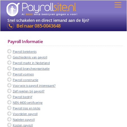
Snel schakelen en direct iemand aan de lijn?
Bel naar
085-0043648
Payroll Informatie
Payroll betekenis
Geschiedenis van payroll
Payroll markt in Nederland
Payroll brancheorganisatie
Payroll vormen
Payroll constructie
Voor wie is payroll interessant?
Zelf regelen bij payroll?
Payroll bedrijf
NEN 4400 certificering
Payroll tips en tricks
Voordelen payroll
Nadelen payroll
Kosten payroll