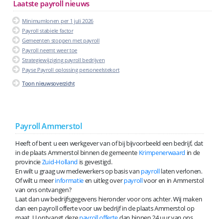
Laatste payroll nieuws
Minimumlonen per 1 juli 2026
Payroll stabiele factor
Gemeenten stoppen met payroll
Payroll neemt weer toe
Strategiewijziging payroll bedrijven
Payse Payroll oplossing personeelstekort
Toon nieuwsoverzicht
Payroll Ammerstol
Heeft of bent u een werkgever van of bij bijvoorbeeld een bedrijf, dat
in de plaats Ammerstol binnen de gemeente
Krimpenerwaard
in de
provincie
Zuid-Holland
is gevestigd.
En wilt u graag uw medewerkers op basis van
payroll
laten verlonen.
Of wilt u meer
informatie
en uitleg over
payroll
voor en in Ammerstol
van ons ontvangen?
Laat dan uw bedrijfsgegevens hieronder voor ons achter. Wij maken
dan een payroll offerte voor uw bedrijf in de plaats Ammerstol op
maat. U ontvangt deze
payroll offerte
dan binnen 24 uur van ons.