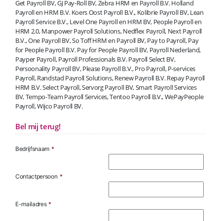
Get Payroll BV, GJ Pay-Roll BV, Zebra HRM en Payroll B.V. Holland
Payroll en HRM B.V. Koers Oost Payroll B.V., Kolibrie Payroll BV, Lean
Payroll Service B.V., Level One Payroll en HRM BV, People Payroll en
HRM 2.0, Manpower Payroll Solutions, Nedflex Payroll, Next Payroll
B.V., One Payroll BV, So Toff HRM en Payroll BV, Pay to Payroll, Pay
for People Payroll B.V. Pay for People Payroll BV, Payroll Nederland,
Payper Payroll, Payroll Professionals B.V. Payroll Select BV,
Persoonality Payroll BV, Please Payroll B.V., Pro Payroll, P-services
Payroll, Randstad Payroll Solutions, Renew Payroll B.V. Repay Payroll
HRM B.V. Select Payroll, Servorg Payroll BV, Smart Payroll Services
BV, Tempo-Team Payroll Services, Tentoo Payroll B.V., WePayPeople
Payroll, Wijco Payroll BV.
Bel mij terug!
Bedrijfsnaam
*
Contactpersoon
*
E-mailadres
*