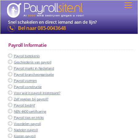
Snel schakelen en direct iemand aan de lijn?
Bel naar
085-0043648
Payroll Informatie
Payroll betekenis
Geschiedenis van payroll
Payroll markt in Nederland
Payroll brancheorganisatie
Payroll vormen
Payroll constructie
Voor wie is payroll interessant?
Zelf regelen bij payroll?
Payroll bedrijf
NEN 4400 certificering
Payroll tips en tricks
Voordelen payroll
Nadelen payroll
Kosten payroll