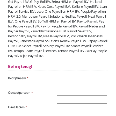
Get Payroll BV, GJ Pay-Roll BV, Zebra HRM en Payroll B.V. Holland
Payroll en HRM B.V. Koers Oost Payroll B.V., Kolibrie Payroll BV, Lean
Payroll Service B.V., Level One Payroll en HRM BV, People Payroll en
HRM 2.0, Manpower Payroll Solutions, Nedflex Payroll, Next Payroll
B.V., One Payroll BV, So Toff HRM en Payroll BV, Pay to Payroll, Pay
for People Payroll B.V. Pay for People Payroll BV, Payroll Nederland,
Payper Payroll, Payroll Professionals B.V. Payroll Select BV,
Persoonality Payroll BV, Please Payroll B.V., Pro Payroll, P-services
Payroll, Randstad Payroll Solutions, Renew Payroll B.V. Repay Payroll
HRM B.V. Select Payroll, Servorg Payroll BV, Smart Payroll Services
BV, Tempo-Team Payroll Services, Tentoo Payroll B.V., WePayPeople
Payroll, Wijco Payroll BV.
Bel mij terug!
Bedrijfsnaam
*
Contactpersoon
*
E-mailadres
*