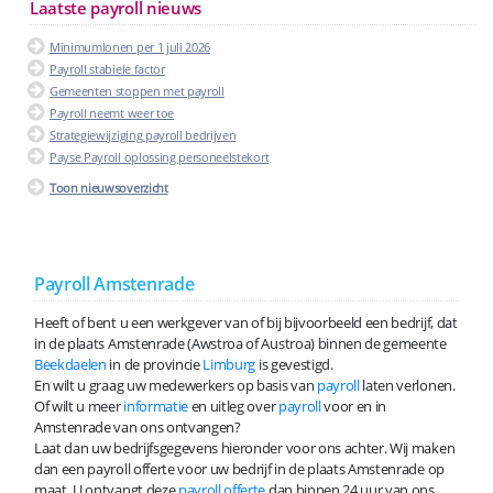
Laatste payroll nieuws
Minimumlonen per 1 juli 2026
Payroll stabiele factor
Gemeenten stoppen met payroll
Payroll neemt weer toe
Strategiewijziging payroll bedrijven
Payse Payroll oplossing personeelstekort
Toon nieuwsoverzicht
Payroll Amstenrade
Heeft of bent u een werkgever van of bij bijvoorbeeld een bedrijf, dat
in de plaats Amstenrade (Awstroa of Austroa) binnen de gemeente
Beekdaelen
in de provincie
Limburg
is gevestigd.
En wilt u graag uw medewerkers op basis van
payroll
laten verlonen.
Of wilt u meer
informatie
en uitleg over
payroll
voor en in
Amstenrade van ons ontvangen?
Laat dan uw bedrijfsgegevens hieronder voor ons achter. Wij maken
dan een payroll offerte voor uw bedrijf in de plaats Amstenrade op
maat. U ontvangt deze
payroll offerte
dan binnen 24 uur van ons.