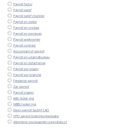
Payroll factor
Payroll tarief
Payroll tarief checklist
Payroll en ziekte
Payroll en ontslag
Payroll en pensioen
Payroll werknemer
Payroll contract
Accountant of payroll
Payroll en uitzendbureau
Payroll en detachering
Payroll per plaats
Payroll per branche
Freelance payroll
Zzp payroll
Payroll vragen
ABU leden lijst
NBBU leden lijst
Eigen payroll bedrijf CAO
VPO payroll brancheorganisatie
Algemene voorwaarden payrollsite.nl