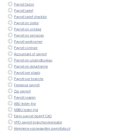
Payroll factor
Payroll tarief
Payroll tarief checklist
Payroll en ziekte
Payroll en ontslag
Payroll en pensioen
Payroll werknemer
Payroll contract
Accountant of payroll
Payroll en uitzendbureau
Payroll en detachering
Payroll per plaats
Payroll per branche
Freelance payroll
Zzp payroll
Payroll vragen
ABU leden lijst
NBBU leden lijst
Eigen payroll bedrijf CAO
VPO payroll brancheorganisatie
Algemene voorwaarden payrollsite.nl