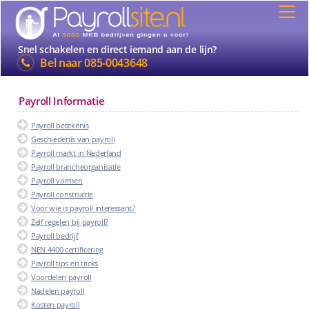
Snel schakelen en direct iemand aan de lijn?
Bel naar
085-0043648
Payroll Informatie
Payroll betekenis
Geschiedenis van payroll
Payroll markt in Nederland
Payroll brancheorganisatie
Payroll vormen
Payroll constructie
Voor wie is payroll interessant?
Zelf regelen bij payroll?
Payroll bedrijf
NEN 4400 certificering
Payroll tips en tricks
Voordelen payroll
Nadelen payroll
Kosten payroll