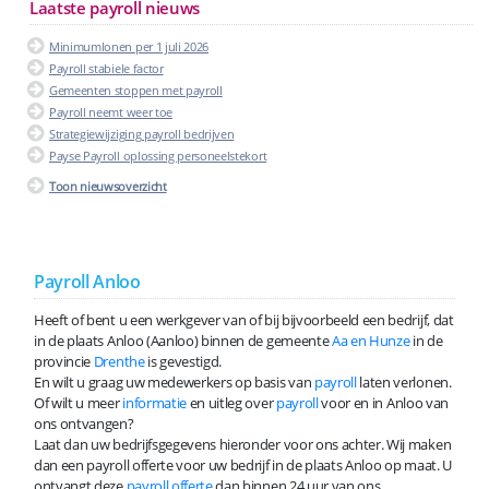
Laatste payroll nieuws
Minimumlonen per 1 juli 2026
Payroll stabiele factor
Gemeenten stoppen met payroll
Payroll neemt weer toe
Strategiewijziging payroll bedrijven
Payse Payroll oplossing personeelstekort
Toon nieuwsoverzicht
Payroll Anloo
Heeft of bent u een werkgever van of bij bijvoorbeeld een bedrijf, dat
in de plaats Anloo (Aanloo) binnen de gemeente
Aa en Hunze
in de
provincie
Drenthe
is gevestigd.
En wilt u graag uw medewerkers op basis van
payroll
laten verlonen.
Of wilt u meer
informatie
en uitleg over
payroll
voor en in Anloo van
ons ontvangen?
Laat dan uw bedrijfsgegevens hieronder voor ons achter. Wij maken
dan een payroll offerte voor uw bedrijf in de plaats Anloo op maat. U
ontvangt deze
payroll offerte
dan binnen 24 uur van ons.