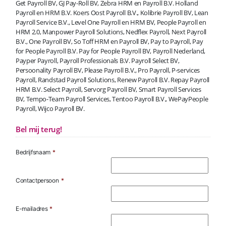
Get Payroll BV, GJ Pay-Roll BV, Zebra HRM en Payroll B.V. Holland
Payroll en HRM B.V. Koers Oost Payroll B.V., Kolibrie Payroll BV, Lean
Payroll Service B.V., Level One Payroll en HRM BV, People Payroll en
HRM 2.0, Manpower Payroll Solutions, Nedflex Payroll, Next Payroll
B.V., One Payroll BV, So Toff HRM en Payroll BV, Pay to Payroll, Pay
for People Payroll B.V. Pay for People Payroll BV, Payroll Nederland,
Payper Payroll, Payroll Professionals B.V. Payroll Select BV,
Persoonality Payroll BV, Please Payroll B.V., Pro Payroll, P-services
Payroll, Randstad Payroll Solutions, Renew Payroll B.V. Repay Payroll
HRM B.V. Select Payroll, Servorg Payroll BV, Smart Payroll Services
BV, Tempo-Team Payroll Services, Tentoo Payroll B.V., WePayPeople
Payroll, Wijco Payroll BV.
Bel mij terug!
Bedrijfsnaam
*
Contactpersoon
*
E-mailadres
*