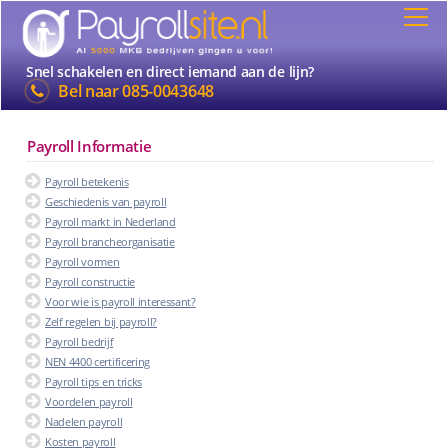
Snel schakelen en direct iemand aan de lijn?
Bel naar
085-0043648
Payroll Informatie
Payroll betekenis
Geschiedenis van payroll
Payroll markt in Nederland
Payroll brancheorganisatie
Payroll vormen
Payroll constructie
Voor wie is payroll interessant?
Zelf regelen bij payroll?
Payroll bedrijf
NEN 4400 certificering
Payroll tips en tricks
Voordelen payroll
Nadelen payroll
Kosten payroll