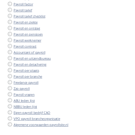
Payroll factor
Payroll tarief
Payroll tarief checklist
Payroll en ziekte
Payroll en ontslag
Payroll en pensioen
Payroll werknemer
Payroll contract
Accountant of payroll
Payroll en uitzendbureau
Payroll en detachering
Payroll per plaats
Payroll per branche
Freelance payroll
Zzp payroll
Payroll vragen
ABU leden lijst
NBBU leden lijst
Eigen payroll bedrijf CAO
VPO payroll brancheorganisatie
Algemene voorwaarden payrollsite.nl