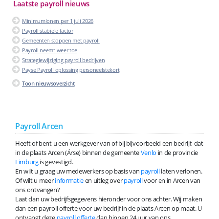
Laatste payroll nieuws
Minimumlonen per 1 juli 2026
Payroll stabiele factor
Gemeenten stoppen met payroll
Payroll neemt weer toe
Strategiewijziging payroll bedrijven
Payse Payroll oplossing personeelstekort
Toon nieuwsoverzicht
Payroll Arcen
Heeft of bent u een werkgever van of bij bijvoorbeeld een bedrijf, dat
in de plaats Arcen (Árse) binnen de gemeente
Venlo
in de provincie
Limburg
is gevestigd.
En wilt u graag uw medewerkers op basis van
payroll
laten verlonen.
Of wilt u meer
informatie
en uitleg over
payroll
voor en in Arcen van
ons ontvangen?
Laat dan uw bedrijfsgegevens hieronder voor ons achter. Wij maken
dan een payroll offerte voor uw bedrijf in de plaats Arcen op maat. U
ontvangt deze
payroll offerte
dan binnen 24 uur van ons.