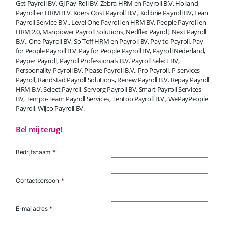
Get Payroll BV, GJ Pay-Roll BV, Zebra HRM en Payroll B.V. Holland
Payroll en HRM B.V. Koers Oost Payroll B.V., Kolibrie Payroll BV, Lean
Payroll Service B.V., Level One Payroll en HRM BV, People Payroll en
HRM 2.0, Manpower Payroll Solutions, Nedflex Payroll, Next Payroll
B.V., One Payroll BV, So Toff HRM en Payroll BV, Pay to Payroll, Pay
for People Payroll B.V. Pay for People Payroll BV, Payroll Nederland,
Payper Payroll, Payroll Professionals B.V. Payroll Select BV,
Persoonality Payroll BV, Please Payroll B.V., Pro Payroll, P-services
Payroll, Randstad Payroll Solutions, Renew Payroll B.V. Repay Payroll
HRM B.V. Select Payroll, Servorg Payroll BV, Smart Payroll Services
BV, Tempo-Team Payroll Services, Tentoo Payroll B.V., WePayPeople
Payroll, Wijco Payroll BV.
Bel mij terug!
Bedrijfsnaam
*
Contactpersoon
*
E-mailadres
*