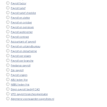
Payroll factor
Payroll tarief
Payroll tarief checklist
Payroll en ziekte
Payroll en ontslag
Payroll en pensioen
Payroll werknemer
Payroll contract
Accountant of payroll
Payroll en uitzendbureau
Payroll en detachering
Payroll per plaats
Payroll per branche
Freelance payroll
Zzp payroll
Payroll vragen
ABU leden lijst
NBBU leden lijst
Eigen payroll bedrijf CAO
VPO payroll brancheorganisatie
Algemene voorwaarden payrollsite.nl