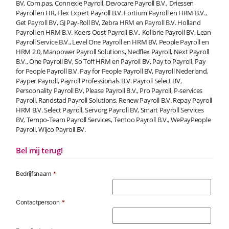
BV, Com.pas, Connexie Payroll, Devocare Payroll B.V., Driessen
Payroll en HR, Flex Expert Payroll B.V. Fortium Payroll en HRM B.V.,
Get Payroll BV, GJ Pay-Roll BV, Zebra HRM en Payroll B.V. Holland
Payroll en HRM B.V. Koers Oost Payroll B.V., Kolibrie Payroll BV, Lean
Payroll Service B.V., Level One Payroll en HRM BV, People Payroll en
HRM 2.0, Manpower Payroll Solutions, Nedflex Payroll, Next Payroll
B.V., One Payroll BV, So Toff HRM en Payroll BV, Pay to Payroll, Pay
for People Payroll B.V. Pay for People Payroll BV, Payroll Nederland,
Payper Payroll, Payroll Professionals B.V. Payroll Select BV,
Persoonality Payroll BV, Please Payroll B.V., Pro Payroll, P-services
Payroll, Randstad Payroll Solutions, Renew Payroll B.V. Repay Payroll
HRM B.V. Select Payroll, Servorg Payroll BV, Smart Payroll Services
BV, Tempo-Team Payroll Services, Tentoo Payroll B.V., WePayPeople
Payroll, Wijco Payroll BV.
Bel mij terug!
Bedrijfsnaam
*
Contactpersoon
*