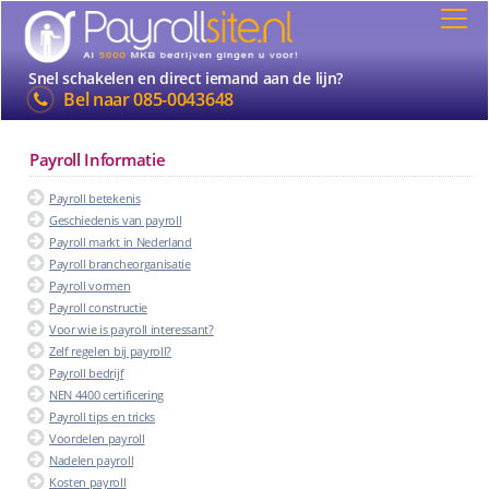
Snel schakelen en direct iemand aan de lijn?
Bel naar
085-0043648
Payroll Informatie
Payroll betekenis
Geschiedenis van payroll
Payroll markt in Nederland
Payroll brancheorganisatie
Payroll vormen
Payroll constructie
Voor wie is payroll interessant?
Zelf regelen bij payroll?
Payroll bedrijf
NEN 4400 certificering
Payroll tips en tricks
Voordelen payroll
Nadelen payroll
Kosten payroll