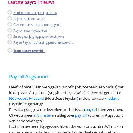
Laatste payroll nieuws
Minimumlonen per 1 juli 2026
Payroll stabiele factor
Gemeenten stoppen met payroll
Payroll neemt weer toe
Strategiewijziging payroll bedrijven
Payse Payroll oplossing personeelstekort
Toon nieuwsoverzicht
Payroll Augsbuurt
Heeft of bent u een werkgever van of bij bijvoorbeeld een bedrijf, dat
in de plaats Augsbuurt (Augsbuert-Lytsewâld) binnen de gemeente
Noordoost-Friesland
(Noardeast-Fryslân) in de provincie
Friesland
(Fryslân) is gevestigd.
En wilt u graag uw medewerkers op basis van
payroll
laten verlonen.
Of wilt u meer
informatie
en uitleg over
payroll
voor en in Augsbuurt
van ons ontvangen?
Laat dan uw bedrijfsgegevens hieronder voor ons achter. Wij maken
dan een payroll offerte voor uw bedrijf in de plaats Augsbuurt op