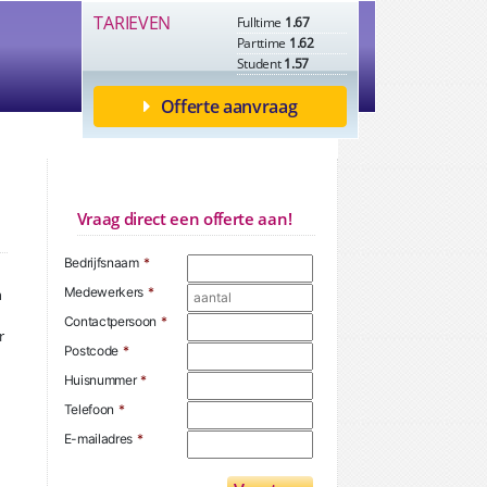
TARIEVEN
Fulltime
1.67
Parttime
1.62
Student
1.57
Offerte aanvraag
Vraag direct een offerte aan!
Bedrijfsnaam
*
Medewerkers
*
n
Contactpersoon
*
r
Postcode
*
Huisnummer
*
Telefoon
*
E-mailadres
*