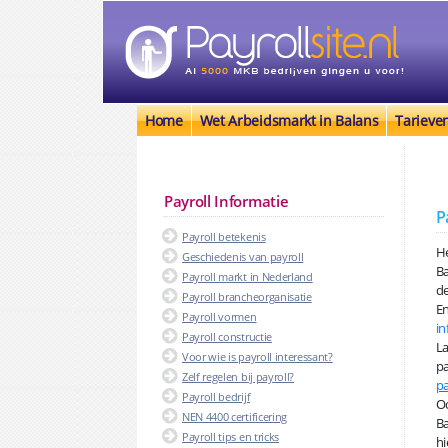
Home
Wet Arbeidsmarkt in Balans
Tarieve
Payroll Informatie
P
Payroll betekenis
He
Geschiedenis van payroll
B
Payroll markt in Nederland
de
Payroll brancheorganisatie
En
Payroll vormen
in
Payroll constructie
La
Voor wie is payroll interessant?
pa
Zelf regelen bij payroll?
pa
Payroll bedrijf
Oo
NEN 4400 certificering
Ba
Payroll tips en tricks
hi