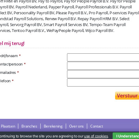
ff HRM en Payroll BV, Pay to Payroll, Pay for People Payroll B.V. Pay for People
yroll BV, Payroll Nederland, Payper Payroll, Payroll Professionals B.V. Payroll
lect BV, Persoonality Payroll BV, Please Payroll B.V., Pro Payroll, P-services Payroll
ndstad Payroll Solutions, Renew Payroll B.V. Repay Payroll HRM B.V. Select
yroll, Servorg Payroll BV, Smart Payroll Services BV, Tempo-Team Payroll
rvices, Tentoo Payroll B.V., WePayPeople Payroll, Wijco Payroll BV.
el mij terug!
drijfsnaam
*
ntactpersoon
*
mailadres
*
lefoon
*
Plaatsen
Branches
Berekening
Over ons
Contact
ontinuing to browse the site you are agreeing to our
use of cookies
.
I Understan