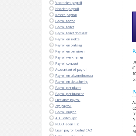
Voordelen payroll
Nadelen payroll
Kosten payroll
Payroll factor
Payroll tarief
Payroll tarief checklist
Payroll en ziekte
Payroll en ontslag
P
Payroll en pensioen
Payroll werknemer
De
Payroll contract
(F
Accountant of payroll
10
Payroll en uitzendbureau
pl
Payroll en detachering
Payroll per plaats
P
Payroll per branche
Freelance payroll
Ab
Zzp payroll
Co
Payroll vragen
B.
ABU leden lijst
Pa
NBBU leden lijst
Le
Eigen payroll bedrijf CAO
Ma