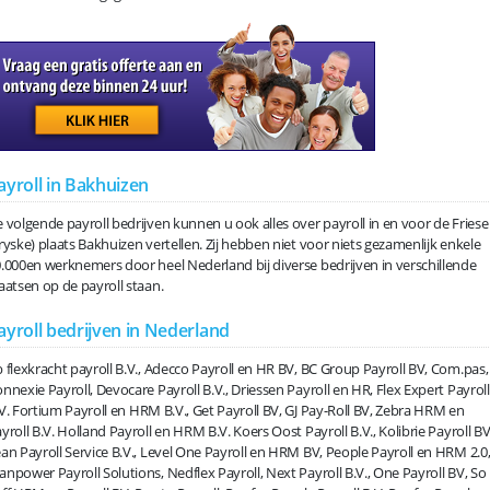
ayroll in Bakhuizen
 volgende payroll bedrijven kunnen u ook alles over payroll in en voor de Friese
ryske) plaats Bakhuizen vertellen. Zij hebben niet voor niets gezamenlijk enkele
.000en werknemers door heel Nederland bij diverse bedrijven in verschillende
aatsen op de payroll staan.
ayroll bedrijven in Nederland
 flexkracht payroll B.V., Adecco Payroll en HR BV, BC Group Payroll BV, Com.pas,
nnexie Payroll, Devocare Payroll B.V., Driessen Payroll en HR, Flex Expert Payroll
V. Fortium Payroll en HRM B.V., Get Payroll BV, GJ Pay-Roll BV, Zebra HRM en
yroll B.V. Holland Payroll en HRM B.V. Koers Oost Payroll B.V., Kolibrie Payroll BV
an Payroll Service B.V., Level One Payroll en HRM BV, People Payroll en HRM 2.0
npower Payroll Solutions, Nedflex Payroll, Next Payroll B.V., One Payroll BV, So