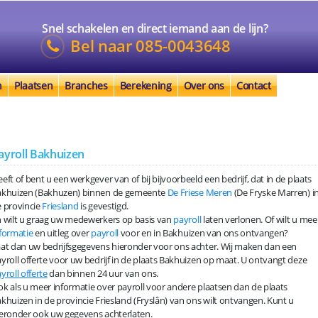
Snel schakelen en direct iemand aan de lijn?
Bel naar
085-0043648
n
Plaatsen
Branches
Berekening
Over ons
Contact
ayroll Bakhuizen
eft of bent u een werkgever van of bij bijvoorbeeld een bedrijf, dat in de plaats
akhuizen (Bakhuzen) binnen de gemeente
De Friese Meren
(De Fryske Marren) i
 provincie
Friesland
is gevestigd.
 wilt u graag uw medewerkers op basis van
payroll
laten verlonen. Of wilt u mee
formatie
en uitleg over
payroll
voor en in Bakhuizen van ons ontvangen?
at dan uw bedrijfsgegevens hieronder voor ons achter. Wij maken dan een
yroll offerte voor uw bedrijf in de plaats Bakhuizen op maat. U ontvangt deze
yroll offerte
dan binnen 24 uur van ons.
k als u meer informatie over payroll voor andere plaatsen dan de plaats
khuizen in de provincie Friesland (Fryslân) van ons wilt ontvangen. Kunt u
eronder ook uw gegevens achterlaten.