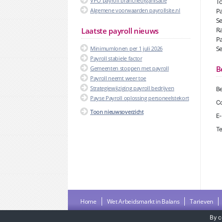
VPO payroll brancheorganisatie
To
Algemene voorwaarden payrollsite.nl
Pa
Se
Ra
Laatste payroll nieuws
Pa
Se
Minimumlonen per 1 juli 2026
Payroll stabiele factor
B
Gemeenten stoppen met payroll
Payroll neemt weer toe
Strategiewijziging payroll bedrijven
Be
Payse Payroll oplossing personeelstekort
Co
Toon nieuwsoverzicht
E-
Te
Home
Wet Arbeidsmarkt in Balans
Tarieven
By c