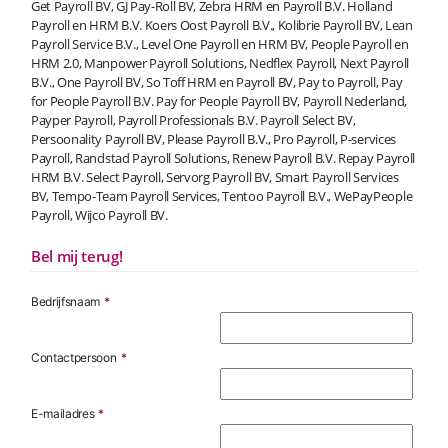
Get Payroll BV, GJ Pay-Roll BV, Zebra HRM en Payroll B.V. Holland
Payroll en HRM B.V. Koers Oost Payroll B.V., Kolibrie Payroll BV, Lean
Payroll Service B.V., Level One Payroll en HRM BV, People Payroll en
HRM 2.0, Manpower Payroll Solutions, Nedflex Payroll, Next Payroll
B.V., One Payroll BV, So Toff HRM en Payroll BV, Pay to Payroll, Pay
for People Payroll B.V. Pay for People Payroll BV, Payroll Nederland,
Payper Payroll, Payroll Professionals B.V. Payroll Select BV,
Persoonality Payroll BV, Please Payroll B.V., Pro Payroll, P-services
Payroll, Randstad Payroll Solutions, Renew Payroll B.V. Repay Payroll
HRM B.V. Select Payroll, Servorg Payroll BV, Smart Payroll Services
BV, Tempo-Team Payroll Services, Tentoo Payroll B.V., WePayPeople
Payroll, Wijco Payroll BV.
Bel mij terug!
Bedrijfsnaam
*
Contactpersoon
*
E-mailadres
*