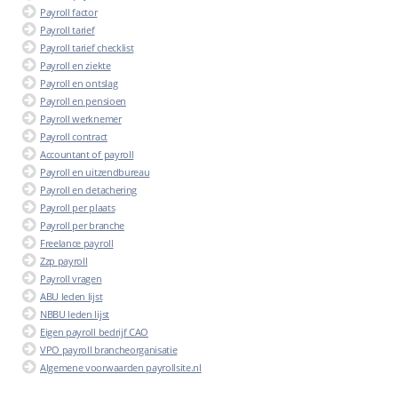
Payroll factor
Payroll tarief
Payroll tarief checklist
Payroll en ziekte
Payroll en ontslag
Payroll en pensioen
Payroll werknemer
Payroll contract
Accountant of payroll
Payroll en uitzendbureau
Payroll en detachering
Payroll per plaats
Payroll per branche
Freelance payroll
Zzp payroll
Payroll vragen
ABU leden lijst
NBBU leden lijst
Eigen payroll bedrijf CAO
VPO payroll brancheorganisatie
Algemene voorwaarden payrollsite.nl