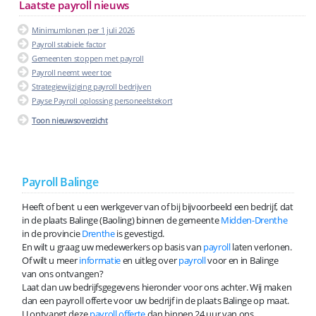
Laatste payroll nieuws
Minimumlonen per 1 juli 2026
Payroll stabiele factor
Gemeenten stoppen met payroll
Payroll neemt weer toe
Strategiewijziging payroll bedrijven
Payse Payroll oplossing personeelstekort
Toon nieuwsoverzicht
Payroll Balinge
Heeft of bent u een werkgever van of bij bijvoorbeeld een bedrijf, dat
in de plaats Balinge (Baoling) binnen de gemeente
Midden-Drenthe
in de provincie
Drenthe
is gevestigd.
En wilt u graag uw medewerkers op basis van
payroll
laten verlonen.
Of wilt u meer
informatie
en uitleg over
payroll
voor en in Balinge
van ons ontvangen?
Laat dan uw bedrijfsgegevens hieronder voor ons achter. Wij maken
dan een payroll offerte voor uw bedrijf in de plaats Balinge op maat.
U ontvangt deze
payroll offerte
dan binnen 24 uur van ons.