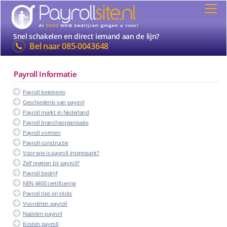
Snel schakelen en direct iemand aan de lijn?
Bel naar
085-0043648
Payroll Informatie
Payroll betekenis
Geschiedenis van payroll
Payroll markt in Nederland
Payroll brancheorganisatie
Payroll vormen
Payroll constructie
Voor wie is payroll interessant?
Zelf regelen bij payroll?
Payroll bedrijf
NEN 4400 certificering
Payroll tips en tricks
Voordelen payroll
Nadelen payroll
Kosten payroll