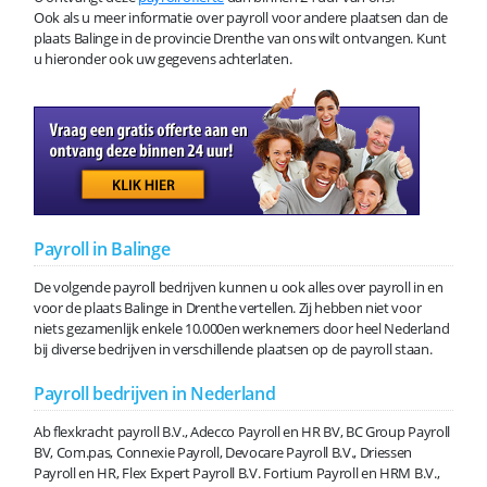
Ook als u meer informatie over payroll voor andere plaatsen dan de
plaats Balinge in de provincie Drenthe van ons wilt ontvangen. Kunt
u hieronder ook uw gegevens achterlaten.
Payroll in Balinge
De volgende payroll bedrijven kunnen u ook alles over payroll in en
voor de plaats Balinge in Drenthe vertellen. Zij hebben niet voor
niets gezamenlijk enkele 10.000en werknemers door heel Nederland
bij diverse bedrijven in verschillende plaatsen op de payroll staan.
Payroll bedrijven in Nederland
Ab flexkracht payroll B.V., Adecco Payroll en HR BV, BC Group Payroll
BV, Com.pas, Connexie Payroll, Devocare Payroll B.V., Driessen
Payroll en HR, Flex Expert Payroll B.V. Fortium Payroll en HRM B.V.,