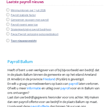
Laatste payroll nieuws
Minimumlonen per 1 juli 2026
Payroll stabiele factor
Gemeenten stoppen met payroll
Payroll neemt weer toe
Strategiewijziging payroll bedrijven
Payse Payroll oplossing personeelstekort
Toon nieuwsoverzicht
Payroll Ballum
Heeft of bent u een werkgever van of bij bijvoorbeeld een bedrijf, dat
in de plaats Ballum binnen de gemeente en op het eiland Ameland
(It Amelân) in de provincie
Friesland
(Fryslân) is gevestigd.
En wilt u graag uw medewerkers op basis van
payroll
laten verlonen.
Of wilt u meer
informatie
en uitleg over
payroll
voor en in Ballum van
ons ontvangen?
Laat dan uw bedrijfsgegevens hieronder voor ons achter. Wij maken
dan een payroll offerte voor uw bedrijf in de plaats Ballum op maat.
U ontvangt deze
payroll offerte
dan binnen 24 uur van ons.