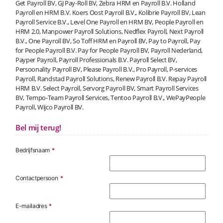
Get Payroll BV, GJ Pay-Roll BV, Zebra HRM en Payroll B.V. Holland
Payroll en HRM B.V. Koers Oost Payroll B.V., Kolibrie Payroll BV, Lean
Payroll Service B.V., Level One Payroll en HRM BV, People Payroll en
HRM 2.0, Manpower Payroll Solutions, Nedflex Payroll, Next Payroll
B.V., One Payroll BV, So Toff HRM en Payroll BV, Pay to Payroll, Pay
for People Payroll B.V. Pay for People Payroll BV, Payroll Nederland,
Payper Payroll, Payroll Professionals B.V. Payroll Select BV,
Persoonality Payroll BV, Please Payroll B.V., Pro Payroll, P-services
Payroll, Randstad Payroll Solutions, Renew Payroll B.V. Repay Payroll
HRM B.V. Select Payroll, Servorg Payroll BV, Smart Payroll Services
BV, Tempo-Team Payroll Services, Tentoo Payroll B.V., WePayPeople
Payroll, Wijco Payroll BV.
Bel mij terug!
Bedrijfsnaam
*
Contactpersoon
*
E-mailadres
*