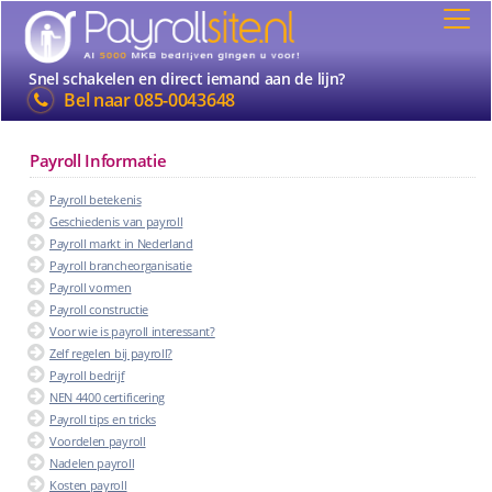
Snel schakelen en direct iemand aan de lijn?
Bel naar
085-0043648
Payroll Informatie
Payroll betekenis
Geschiedenis van payroll
Payroll markt in Nederland
Payroll brancheorganisatie
Payroll vormen
Payroll constructie
Voor wie is payroll interessant?
Zelf regelen bij payroll?
Payroll bedrijf
NEN 4400 certificering
Payroll tips en tricks
Voordelen payroll
Nadelen payroll
Kosten payroll