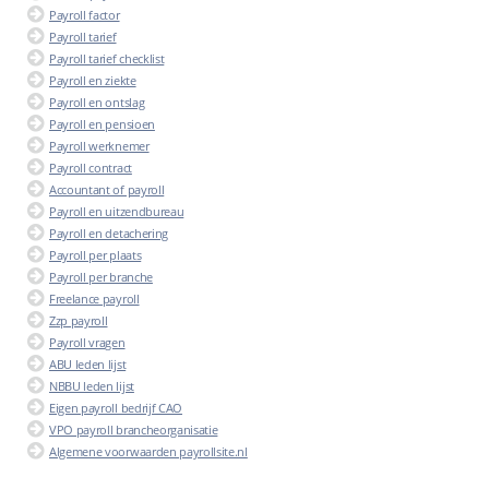
Payroll factor
Payroll tarief
Payroll tarief checklist
Payroll en ziekte
Payroll en ontslag
Payroll en pensioen
Payroll werknemer
Payroll contract
Accountant of payroll
Payroll en uitzendbureau
Payroll en detachering
Payroll per plaats
Payroll per branche
Freelance payroll
Zzp payroll
Payroll vragen
ABU leden lijst
NBBU leden lijst
Eigen payroll bedrijf CAO
VPO payroll brancheorganisatie
Algemene voorwaarden payrollsite.nl