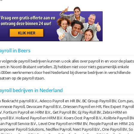
ayroll in Beers
 volgende payroll bedrijven kunnen u ook alles over payroll in en voor de plaats
ers in Noord-Brabant vertellen. Zij hebben niet voor niets gezamenlijk enkele
.000en werknemers door heel Nederland bij diverse bedrijven in verschillende
aatsen op de payroll staan.
ayroll bedrijven in Nederland
 flexkracht payroll B.V., Adecco Payroll en HR BV, BC Group Payroll BV, Com.pas,
nnexie Payroll, Devocare Payroll B.V., Driessen Payroll en HR, Flex Expert Payroll
V. Fortium Payroll en HRM B.V., Get Payroll BV, GJ Pay-Roll BV, Zebra HRM en
yroll B.V. Holland Payroll en HRM B.V. Koers Oost Payroll B.V., Kolibrie Payroll BV
an Payroll Service B.V., Level One Payroll en HRM BV, People Payroll en HRM 2.0
npower Payroll Solutions, Nedflex Payroll, Next Payroll B.V., One Payroll BV, So