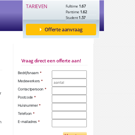
TARIEVEN
Fulltime
1.67
Parttime
1.62
Student
1.57
Offerte aanvraag
Vraag direct een offerte aan!
Bedrijfsnaam
*
Medewerkers
*
Contactpersoon
*
r
Postcode
*
Huisnummer
*
Telefoon
*
n
E-mailadres
*