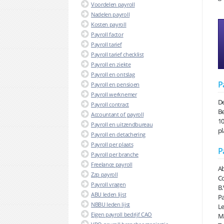
Voordelen payroll
Nadelen payroll
Kosten payroll
Payroll factor
Payroll tarief
Payroll tarief checklist
Payroll en ziekte
Payroll en ontslag
P
Payroll en pensioen
Payroll werknemer
De
Payroll contract
Be
Accountant of payroll
10
Payroll en uitzendbureau
pl
Payroll en detachering
Payroll per plaats
P
Payroll per branche
Freelance payroll
Ab
Zzp payroll
Co
Payroll vragen
B.
ABU leden lijst
Pa
NBBU leden lijst
Le
Eigen payroll bedrijf CAO
Ma