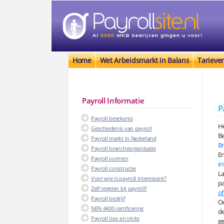
Home
Wet Arbeidsmarkt in Balans
Tarieve
Payroll Informatie
P
Payroll betekenis
He
Geschiedenis van payroll
Be
Payroll markt in Nederland
B
Payroll brancheorganisatie
En
Payroll vormen
in
Payroll constructie
La
Voor wie is payroll interessant?
pa
Zelf regelen bij payroll?
of
Payroll bedrijf
Oo
NEN 4400 certificering
de
Payroll tips en tricks
ge