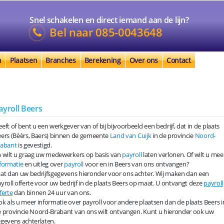
Snel schakelen en direct iemand aan de lijn?
Bel naar
085-0043648
n
Plaatsen
Branches
Berekening
Over ons
Contact
ayroll Beers
eft of bent u een werkgever van of bij bijvoorbeeld een bedrijf, dat in de plaats
ers (Bèèrs, Baers) binnen de gemeente
Land van Cuijk
in de provincie
Noord-
rabant
is gevestigd.
 wilt u graag uw medewerkers op basis van
payroll
laten verlonen. Of wilt u mee
formatie
en uitleg over
payroll
voor en in Beers van ons ontvangen?
at dan uw bedrijfsgegevens hieronder voor ons achter. Wij maken dan een
yroll offerte voor uw bedrijf in de plaats Beers op maat. U ontvangt deze
payroll
ferte
dan binnen 24 uur van ons.
k als u meer informatie over payroll voor andere plaatsen dan de plaats Beers i
 provincie Noord-Brabant van ons wilt ontvangen. Kunt u hieronder ook uw
gevens achterlaten.