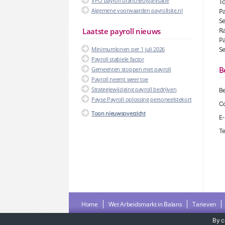
VPO payroll brancheorganisatie
To
Algemene voorwaarden payrollsite.nl
Pa
Se
Ra
Laatste payroll nieuws
Pa
Se
Minimumlonen per 1 juli 2026
Payroll stabiele factor
B
Gemeenten stoppen met payroll
Payroll neemt weer toe
Strategiewijziging payroll bedrijven
Be
Payse Payroll oplossing personeelstekort
Co
Toon nieuwsoverzicht
E-
Te
Home
Wet Arbeidsmarkt in Balans
Tarieven
By c