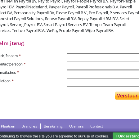
ff HRM en Payroll BV, Pay to Payroll, Pay for People Payroll B.V. Pay for People
yroll BV, Payroll Nederland, Payper Payroll, Payroll Professionals B.V. Payroll
lect BV, Persoonality Payroll BV, Please Payroll B.V., Pro Payroll, P-services Payroll
ndstad Payroll Solutions, Renew Payroll B.V. Repay Payroll HRM B.V. Select
yroll, Servorg Payroll BV, Smart Payroll Services BV, Tempo-Team Payroll
rvices, Tentoo Payroll B.V., WePayPeople Payroll, Wijco Payroll BV.
el mij terug!
drijfsnaam
*
ntactpersoon
*
mailadres
*
lefoon
*
Plaatsen
Branches
Berekening
Over ons
Contact
ontinuing to browse the site you are agreeing to our
use of cookies
.
I Understan