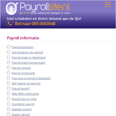
Snel schakelen en direct iemand aan de lijn?
Bel naar
085-0043648
Payroll Informatie
Payroll betekenis
Geschiedenis van payroll
Payroll markt in Nederland
Payroll brancheorganisatie
Payroll vormen
Payroll constructie
Voor wie is payroll interessant?
Zelf regelen bij payroll?
Payroll bedrijf
NEN 4400 certificering
Payroll tips en tricks
Voordelen payroll
Nadelen payroll
Kosten payroll