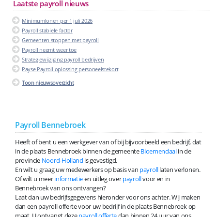
Laatste payroll nieuws
Minimumlonen per 1 juli 2026
Payroll stabiele factor
Gemeenten stoppen met payroll
Payroll neemt weer toe
Strategiewijziging payroll bedrijven
Payse Payroll oplossing personeelstekort
Toon nieuwsoverzicht
Payroll Bennebroek
Heeft of bent u een werkgever van of bij bijvoorbeeld een bedrijf, dat
in de plaats Bennebroek binnen de gemeente
Bloemendaal
in de
provincie
Noord-Holland
is gevestigd.
En wilt u graag uw medewerkers op basis van
payroll
laten verlonen.
Of wilt u meer
informatie
en uitleg over
payroll
voor en in
Bennebroek van ons ontvangen?
Laat dan uw bedrijfsgegevens hieronder voor ons achter. Wij maken
dan een payroll offerte voor uw bedrijf in de plaats Bennebroek op
maat. U ontvangt deze
payroll offerte
dan binnen 24 uur van ons.