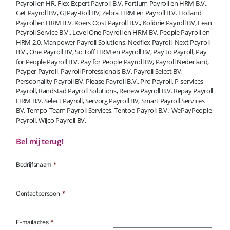
Payroll en HR, Flex Expert Payroll B.V. Fortium Payroll en HRM B.V.,
Get Payroll BV, GJ Pay-Roll BV, Zebra HRM en Payroll B.V. Holland
Payroll en HRM B.V. Koers Oost Payroll B.V., Kolibrie Payroll BV, Lean
Payroll Service B.V., Level One Payroll en HRM BV, People Payroll en
HRM 2.0, Manpower Payroll Solutions, Nedflex Payroll, Next Payroll
B.V., One Payroll BV, So Toff HRM en Payroll BV, Pay to Payroll, Pay
for People Payroll B.V. Pay for People Payroll BV, Payroll Nederland,
Payper Payroll, Payroll Professionals B.V. Payroll Select BV,
Persoonality Payroll BV, Please Payroll B.V., Pro Payroll, P-services
Payroll, Randstad Payroll Solutions, Renew Payroll B.V. Repay Payroll
HRM B.V. Select Payroll, Servorg Payroll BV, Smart Payroll Services
BV, Tempo-Team Payroll Services, Tentoo Payroll B.V., WePayPeople
Payroll, Wijco Payroll BV.
Bel mij terug!
Bedrijfsnaam
*
Contactpersoon
*
E-mailadres
*