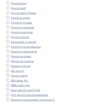
Payroll factor
Payroll tarief
Payroll tarief checklist
Payroll en ziekte
Payroll en ontslag
Payroll en pensioen
Payroll werknemer
Payroll contract
Accountant of payroll
Payroll en uitzendbureau
Payroll en detachering
Payroll per plaats
Payroll per branche
Freelance payroll
Zzp payroll
Payroll vragen
ABU leden lijst
NBBU leden lijst
Eigen payroll bedrijf CAO
VPO payroll brancheorganisatie
Algemene voorwaarden payrollsite.nl