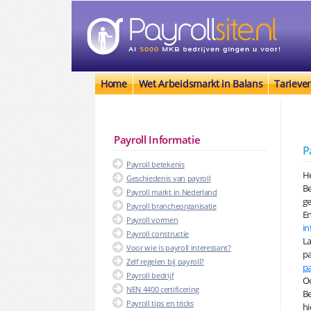
Home
Wet Arbeidsmarkt in Balans
Tarieve
Payroll Informatie
P
Payroll betekenis
He
Geschiedenis van payroll
B
Payroll markt in Nederland
ge
Payroll brancheorganisatie
En
Payroll vormen
in
Payroll constructie
La
Voor wie is payroll interessant?
pa
Zelf regelen bij payroll?
pa
Payroll bedrijf
Oo
NEN 4400 certificering
Be
Payroll tips en tricks
hi