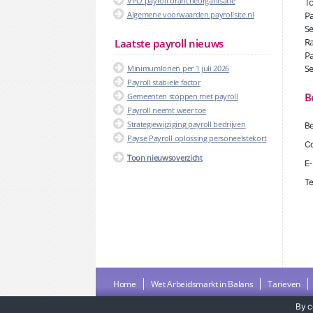
VPO payroll brancheorganisatie
To
Algemene voorwaarden payrollsite.nl
Pa
Se
Ra
Laatste payroll nieuws
Pa
Se
Minimumlonen per 1 juli 2026
Payroll stabiele factor
B
Gemeenten stoppen met payroll
Payroll neemt weer toe
Strategiewijziging payroll bedrijven
Be
Payse Payroll oplossing personeelstekort
Co
Toon nieuwsoverzicht
E-
Te
Home
Wet Arbeidsmarkt in Balans
Tarieven
By c