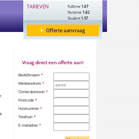
TARIEVEN
Fulltime
1.67
Parttime
1.62
Student
1.57
Offerte aanvraag
Vraag direct een offerte aan!
Bedrijfsnaam
*
Medewerkers
*
Contactpersoon
*
r
Postcode
*
Huisnummer
*
e
Telefoon
*
E-mailadres
*