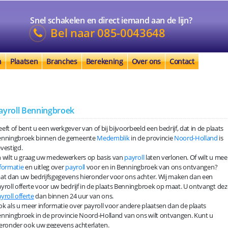
Snel schakelen en direct iemand aan de lijn?
Bel naar
085-0043648
n
Plaatsen
Branches
Berekening
Over ons
Contact
ayroll Benningbroek
eft of bent u een werkgever van of bij bijvoorbeeld een bedrijf, dat in de plaats
enningbroek binnen de gemeente
Medemblik
in de provincie
Noord-Holland
is
vestigd.
 wilt u graag uw medewerkers op basis van
payroll
laten verlonen. Of wilt u mee
formatie
en uitleg over
payroll
voor en in Benningbroek van ons ontvangen?
at dan uw bedrijfsgegevens hieronder voor ons achter. Wij maken dan een
yroll offerte voor uw bedrijf in de plaats Benningbroek op maat. U ontvangt dez
yroll offerte
dan binnen 24 uur van ons.
k als u meer informatie over payroll voor andere plaatsen dan de plaats
nningbroek in de provincie Noord-Holland van ons wilt ontvangen. Kunt u
eronder ook uw gegevens achterlaten.