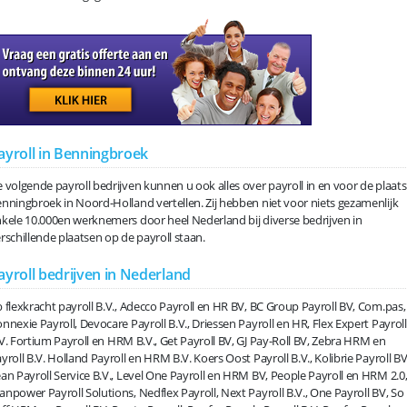
ayroll in Benningbroek
 volgende payroll bedrijven kunnen u ook alles over payroll in en voor de plaats
nningbroek in Noord-Holland vertellen. Zij hebben niet voor niets gezamenlijk
kele 10.000en werknemers door heel Nederland bij diverse bedrijven in
rschillende plaatsen op de payroll staan.
ayroll bedrijven in Nederland
 flexkracht payroll B.V., Adecco Payroll en HR BV, BC Group Payroll BV, Com.pas,
nnexie Payroll, Devocare Payroll B.V., Driessen Payroll en HR, Flex Expert Payroll
V. Fortium Payroll en HRM B.V., Get Payroll BV, GJ Pay-Roll BV, Zebra HRM en
yroll B.V. Holland Payroll en HRM B.V. Koers Oost Payroll B.V., Kolibrie Payroll BV
an Payroll Service B.V., Level One Payroll en HRM BV, People Payroll en HRM 2.0
npower Payroll Solutions, Nedflex Payroll, Next Payroll B.V., One Payroll BV, So