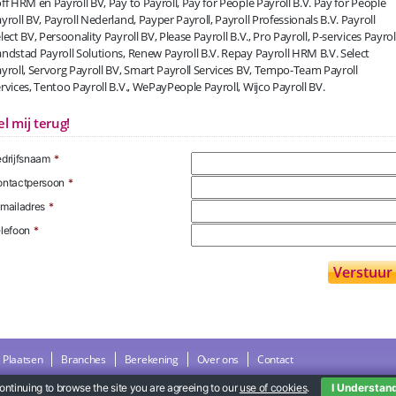
ff HRM en Payroll BV, Pay to Payroll, Pay for People Payroll B.V. Pay for People
yroll BV, Payroll Nederland, Payper Payroll, Payroll Professionals B.V. Payroll
lect BV, Persoonality Payroll BV, Please Payroll B.V., Pro Payroll, P-services Payroll
ndstad Payroll Solutions, Renew Payroll B.V. Repay Payroll HRM B.V. Select
yroll, Servorg Payroll BV, Smart Payroll Services BV, Tempo-Team Payroll
rvices, Tentoo Payroll B.V., WePayPeople Payroll, Wijco Payroll BV.
el mij terug!
drijfsnaam
*
ntactpersoon
*
mailadres
*
lefoon
*
Plaatsen
Branches
Berekening
Over ons
Contact
ontinuing to browse the site you are agreeing to our
use of cookies
.
I Understan