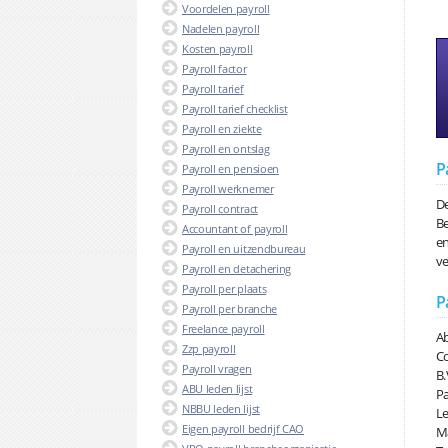
Voordelen payroll
Nadelen payroll
Kosten payroll
Payroll factor
Payroll tarief
Payroll tarief checklist
Payroll en ziekte
Payroll en ontslag
P
Payroll en pensioen
Payroll werknemer
De
Payroll contract
Be
Accountant of payroll
en
Payroll en uitzendbureau
ve
Payroll en detachering
Payroll per plaats
P
Payroll per branche
Freelance payroll
Ab
Zzp payroll
Co
Payroll vragen
B.
ABU leden lijst
Pa
NBBU leden lijst
Le
Eigen payroll bedrijf CAO
Ma