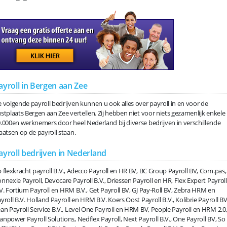
ayroll in Bergen aan Zee
 volgende payroll bedrijven kunnen u ook alles over payroll in en voor de
stplaats Bergen aan Zee vertellen. Zij hebben niet voor niets gezamenlijk enkele
.000en werknemers door heel Nederland bij diverse bedrijven in verschillende
aatsen op de payroll staan.
ayroll bedrijven in Nederland
 flexkracht payroll B.V., Adecco Payroll en HR BV, BC Group Payroll BV, Com.pas,
nnexie Payroll, Devocare Payroll B.V., Driessen Payroll en HR, Flex Expert Payroll
V. Fortium Payroll en HRM B.V., Get Payroll BV, GJ Pay-Roll BV, Zebra HRM en
yroll B.V. Holland Payroll en HRM B.V. Koers Oost Payroll B.V., Kolibrie Payroll BV
an Payroll Service B.V., Level One Payroll en HRM BV, People Payroll en HRM 2.0
npower Payroll Solutions, Nedflex Payroll, Next Payroll B.V., One Payroll BV, So