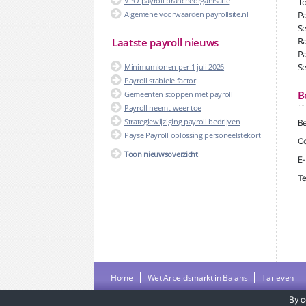
VPO payroll brancheorganisatie
To
Algemene voorwaarden payrollsite.nl
Pa
Se
Ra
Laatste payroll nieuws
Pa
Se
Minimumlonen per 1 juli 2026
Payroll stabiele factor
B
Gemeenten stoppen met payroll
Payroll neemt weer toe
Strategiewijziging payroll bedrijven
Be
Payse Payroll oplossing personeelstekort
Co
Toon nieuwsoverzicht
E-
Te
Home
Wet Arbeidsmarkt in Balans
Tarieven
By c