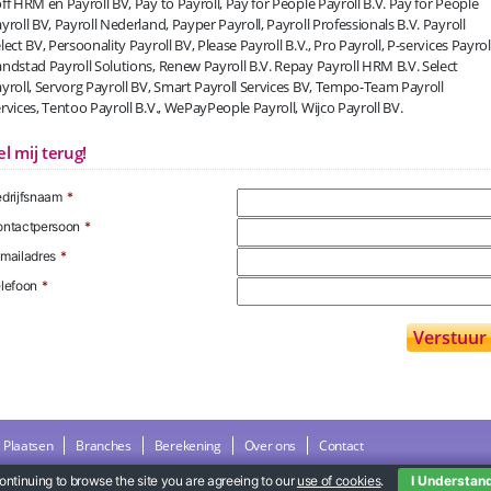
ff HRM en Payroll BV, Pay to Payroll, Pay for People Payroll B.V. Pay for People
yroll BV, Payroll Nederland, Payper Payroll, Payroll Professionals B.V. Payroll
lect BV, Persoonality Payroll BV, Please Payroll B.V., Pro Payroll, P-services Payroll
ndstad Payroll Solutions, Renew Payroll B.V. Repay Payroll HRM B.V. Select
yroll, Servorg Payroll BV, Smart Payroll Services BV, Tempo-Team Payroll
rvices, Tentoo Payroll B.V., WePayPeople Payroll, Wijco Payroll BV.
el mij terug!
drijfsnaam
*
ntactpersoon
*
mailadres
*
lefoon
*
Plaatsen
Branches
Berekening
Over ons
Contact
ontinuing to browse the site you are agreeing to our
use of cookies
.
I Understan