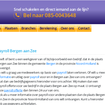
Snel schakelen en direct iemand aan de lijn?
Bel naar
085-0043648
n
Plaatsen
Branches
Berekening
Over ons
Contact
ayroll Bergen aan Zee
eft of bent u een werkgever van of bij bijvoorbeeld een bedrijf, dat in de plaats
ergen aan Zee binnen de gemeente
Bergen
in de provincie
Noord-Holland
is
vestigd.
 wilt u graag uw medewerkers op basis van
payroll
laten verlonen. Of wilt u mee
formatie
en uitleg over
payroll
voor en in Bergen aan Zee van ons ontvangen?
at dan uw bedrijfsgegevens hieronder voor ons achter. Wij maken dan een
yroll offerte voor uw bedrijf in de plaats Bergen aan Zee op maat. U ontvangt
eze
payroll offerte
dan binnen 24 uur van ons.
k als u meer informatie over payroll voor andere plaatsen dan de plaats Bergen
n Zee in de provincie Noord-Holland van ons wilt ontvangen. Kunt u hieronder
k uw gegevens achterlaten.