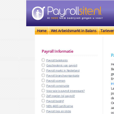
Home
Wet Arbeidsmarkt in Balans
Tarieve
Payroll Informatie
P
Payroll betekenis
He
Geschiedenis van payroll
B
Payroll markt in Nederland
ge
Payroll brancheorganisatie
En
Payroll vormen
in
Payroll constructie
La
Voor wie is payroll interessant?
pa
Zelf regelen bij payroll?
d
Payroll bedrijf
Oo
NEN 4400 certificering
aa
Payroll tips en tricks
oo