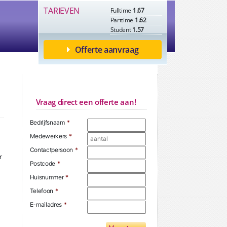
TARIEVEN
Fulltime
1.67
Parttime
1.62
Student
1.57
Offerte aanvraag
Vraag direct een offerte aan!
Bedrijfsnaam
*
Medewerkers
*
Contactpersoon
*
r
Postcode
*
Huisnummer
*
Telefoon
*
E-mailadres
*