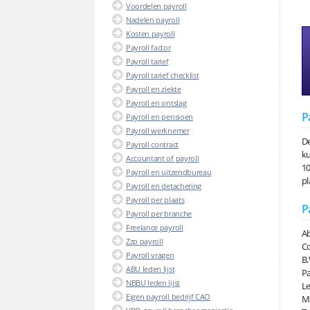
Voordelen payroll
Nadelen payroll
Kosten payroll
Payroll factor
Payroll tarief
Payroll tarief checklist
Payroll en ziekte
Payroll en ontslag
P
Payroll en pensioen
Payroll werknemer
De
Payroll contract
ku
Accountant of payroll
10
Payroll en uitzendbureau
pl
Payroll en detachering
Payroll per plaats
P
Payroll per branche
Freelance payroll
Ab
Zzp payroll
Co
Payroll vragen
B.
ABU leden lijst
Pa
NBBU leden lijst
Le
Eigen payroll bedrijf CAO
Ma