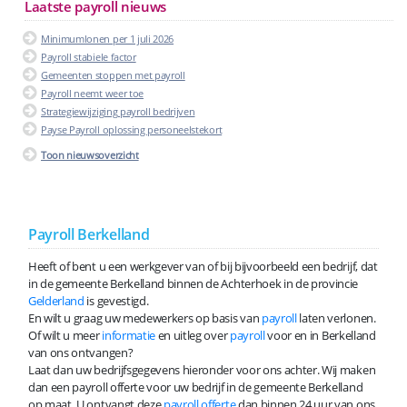
Laatste payroll nieuws
Minimumlonen per 1 juli 2026
Payroll stabiele factor
Gemeenten stoppen met payroll
Payroll neemt weer toe
Strategiewijziging payroll bedrijven
Payse Payroll oplossing personeelstekort
Toon nieuwsoverzicht
Payroll Berkelland
Heeft of bent u een werkgever van of bij bijvoorbeeld een bedrijf, dat
in de gemeente Berkelland binnen de Achterhoek in de provincie
Gelderland
is gevestigd.
En wilt u graag uw medewerkers op basis van
payroll
laten verlonen.
Of wilt u meer
informatie
en uitleg over
payroll
voor en in Berkelland
van ons ontvangen?
Laat dan uw bedrijfsgegevens hieronder voor ons achter. Wij maken
dan een payroll offerte voor uw bedrijf in de gemeente Berkelland
op maat. U ontvangt deze
payroll offerte
dan binnen 24 uur van ons.