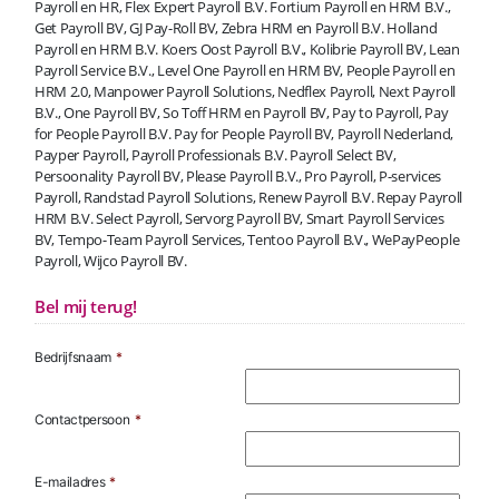
Payroll en HR, Flex Expert Payroll B.V. Fortium Payroll en HRM B.V.,
Get Payroll BV, GJ Pay-Roll BV, Zebra HRM en Payroll B.V. Holland
Payroll en HRM B.V. Koers Oost Payroll B.V., Kolibrie Payroll BV, Lean
Payroll Service B.V., Level One Payroll en HRM BV, People Payroll en
HRM 2.0, Manpower Payroll Solutions, Nedflex Payroll, Next Payroll
B.V., One Payroll BV, So Toff HRM en Payroll BV, Pay to Payroll, Pay
for People Payroll B.V. Pay for People Payroll BV, Payroll Nederland,
Payper Payroll, Payroll Professionals B.V. Payroll Select BV,
Persoonality Payroll BV, Please Payroll B.V., Pro Payroll, P-services
Payroll, Randstad Payroll Solutions, Renew Payroll B.V. Repay Payroll
HRM B.V. Select Payroll, Servorg Payroll BV, Smart Payroll Services
BV, Tempo-Team Payroll Services, Tentoo Payroll B.V., WePayPeople
Payroll, Wijco Payroll BV.
Bel mij terug!
Bedrijfsnaam
*
Contactpersoon
*
E-mailadres
*