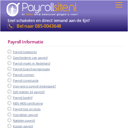
Snel schakelen en direct iemand aan de lijn?
Bel naar
085-0043648
Payroll Informatie
Payroll betekenis
Geschiedenis van payroll
Payroll markt in Nederland
Payroll brancheorganisatie
Payroll vormen
Payroll constructie
Voor wie is payroll interessant?
Zelf regelen bij payroll?
Payroll bedrijf
NEN 4400 certificering
Payroll tips en tricks
Voordelen payroll
Nadelen payroll
Kosten payroll