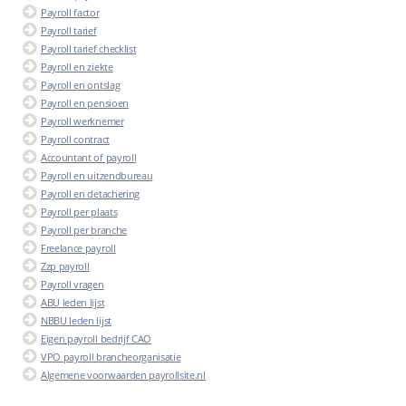
Payroll factor
Payroll tarief
Payroll tarief checklist
Payroll en ziekte
Payroll en ontslag
Payroll en pensioen
Payroll werknemer
Payroll contract
Accountant of payroll
Payroll en uitzendbureau
Payroll en detachering
Payroll per plaats
Payroll per branche
Freelance payroll
Zzp payroll
Payroll vragen
ABU leden lijst
NBBU leden lijst
Eigen payroll bedrijf CAO
VPO payroll brancheorganisatie
Algemene voorwaarden payrollsite.nl