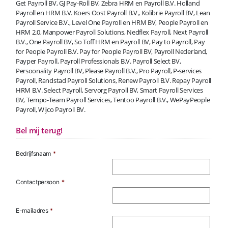
Get Payroll BV, GJ Pay-Roll BV, Zebra HRM en Payroll B.V. Holland
Payroll en HRM B.V. Koers Oost Payroll B.V., Kolibrie Payroll BV, Lean
Payroll Service B.V., Level One Payroll en HRM BV, People Payroll en
HRM 2.0, Manpower Payroll Solutions, Nedflex Payroll, Next Payroll
B.V., One Payroll BV, So Toff HRM en Payroll BV, Pay to Payroll, Pay
for People Payroll B.V. Pay for People Payroll BV, Payroll Nederland,
Payper Payroll, Payroll Professionals B.V. Payroll Select BV,
Persoonality Payroll BV, Please Payroll B.V., Pro Payroll, P-services
Payroll, Randstad Payroll Solutions, Renew Payroll B.V. Repay Payroll
HRM B.V. Select Payroll, Servorg Payroll BV, Smart Payroll Services
BV, Tempo-Team Payroll Services, Tentoo Payroll B.V., WePayPeople
Payroll, Wijco Payroll BV.
Bel mij terug!
Bedrijfsnaam
*
Contactpersoon
*
E-mailadres
*