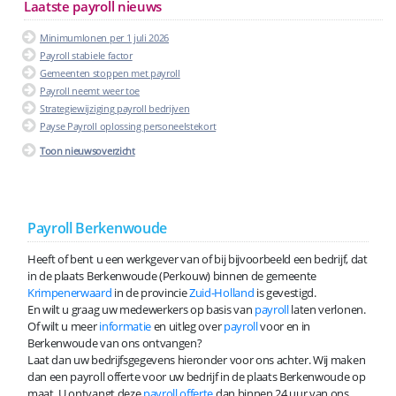
Laatste payroll nieuws
Minimumlonen per 1 juli 2026
Payroll stabiele factor
Gemeenten stoppen met payroll
Payroll neemt weer toe
Strategiewijziging payroll bedrijven
Payse Payroll oplossing personeelstekort
Toon nieuwsoverzicht
Payroll Berkenwoude
Heeft of bent u een werkgever van of bij bijvoorbeeld een bedrijf, dat
in de plaats Berkenwoude (Perkouw) binnen de gemeente
Krimpenerwaard
in de provincie
Zuid-Holland
is gevestigd.
En wilt u graag uw medewerkers op basis van
payroll
laten verlonen.
Of wilt u meer
informatie
en uitleg over
payroll
voor en in
Berkenwoude van ons ontvangen?
Laat dan uw bedrijfsgegevens hieronder voor ons achter. Wij maken
dan een payroll offerte voor uw bedrijf in de plaats Berkenwoude op
maat. U ontvangt deze
payroll offerte
dan binnen 24 uur van ons.