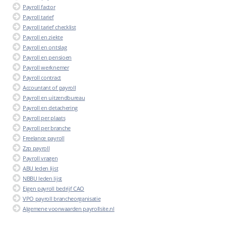
Payroll factor
Payroll tarief
Payroll tarief checklist
Payroll en ziekte
Payroll en ontslag
Payroll en pensioen
Payroll werknemer
Payroll contract
Accountant of payroll
Payroll en uitzendbureau
Payroll en detachering
Payroll per plaats
Payroll per branche
Freelance payroll
Zzp payroll
Payroll vragen
ABU leden lijst
NBBU leden lijst
Eigen payroll bedrijf CAO
VPO payroll brancheorganisatie
Algemene voorwaarden payrollsite.nl