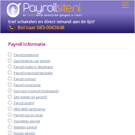
Snel schakelen en direct iemand aan de lijn?
Bel naar
085-0043648
Payroll Informatie
Payroll betekenis
Geschiedenis van payroll
Payroll markt in Nederland
Payroll brancheorganisatie
Payroll vormen
Payroll constructie
Voor wie is payroll interessant?
Zelf regelen bij payroll?
Payroll bedrijf
NEN 4400 certificering
Payroll tips en tricks
Voordelen payroll
Nadelen payroll
Kosten payroll