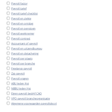
Payroll factor
Payroll tarief
Payroll tarief checklist
Payroll en ziekte
Payroll en ontslag
Payroll en pensioen
Payroll werknemer
Payroll contract
Accountant of payroll
Payroll en uitzendbureau
Payroll en detachering
Payroll per plaats
Payroll per branche
Freelance payroll
Zzp payroll
Payroll vragen
ABU leden lijst
NBBU leden lijst
Eigen payroll bedrijf CAO
VPO payroll brancheorganisatie
Algemene voorwaarden payrollsite.nl