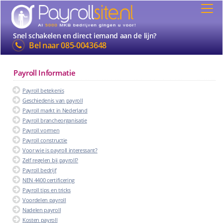
Snel schakelen en direct iemand aan de lijn?
Bel naar
085-0043648
Payroll Informatie
Payroll betekenis
Geschiedenis van payroll
Payroll markt in Nederland
Payroll brancheorganisatie
Payroll vormen
Payroll constructie
Voor wie is payroll interessant?
Zelf regelen bij payroll?
Payroll bedrijf
NEN 4400 certificering
Payroll tips en tricks
Voordelen payroll
Nadelen payroll
Kosten payroll