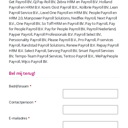
Get Payroll BV, GJ Pay-Roll BV, Zebra HRM en Payroll B.V. Holland
Payroll en HRM B.V. Koers Oost Payroll B.V., Kolibrie Payroll BV, Lean
Payroll Service B.V., Level One Payroll en HRM BV, People Payroll en
HRM 2.0, Manpower Payroll Solutions, Nedflex Payroll, Next Payroll
B.V., One Payroll BV, So Toff HRM en Payroll BV, Pay to Payroll, Pay
for People Payroll B.V. Pay for People Payroll BV, Payroll Nederland,
Payper Payroll, Payroll Professionals B.V. Payroll Select BV,
Persoonality Payroll BV, Please Payroll B.V., Pro Payroll, P-services
Payroll, Randstad Payroll Solutions, Renew Payroll B.V. Repay Payroll
HRM B.V. Select Payroll, Servorg Payroll BV, Smart Payroll Services
BV, Tempo-Team Payroll Services, Tentoo Payroll B.V., WePayPeople
Payroll, Wijco Payroll BV.
Bel mij terug!
Bedrijfsnaam
*
Contactpersoon
*
E-mailadres
*