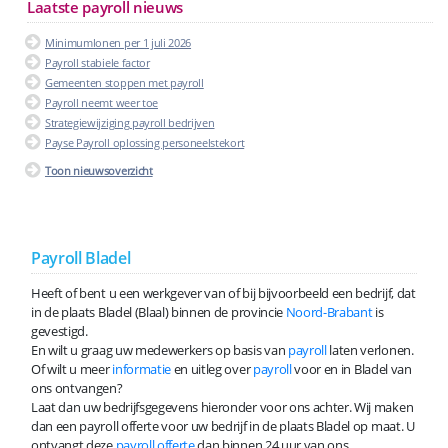
Laatste payroll nieuws
Minimumlonen per 1 juli 2026
Payroll stabiele factor
Gemeenten stoppen met payroll
Payroll neemt weer toe
Strategiewijziging payroll bedrijven
Payse Payroll oplossing personeelstekort
Toon nieuwsoverzicht
Payroll Bladel
Heeft of bent u een werkgever van of bij bijvoorbeeld een bedrijf, dat
in de plaats Bladel (Blaal) binnen de provincie
Noord-Brabant
is
gevestigd.
En wilt u graag uw medewerkers op basis van
payroll
laten verlonen.
Of wilt u meer
informatie
en uitleg over
payroll
voor en in Bladel van
ons ontvangen?
Laat dan uw bedrijfsgegevens hieronder voor ons achter. Wij maken
dan een payroll offerte voor uw bedrijf in de plaats Bladel op maat. U
ontvangt deze
payroll offerte
dan binnen 24 uur van ons.