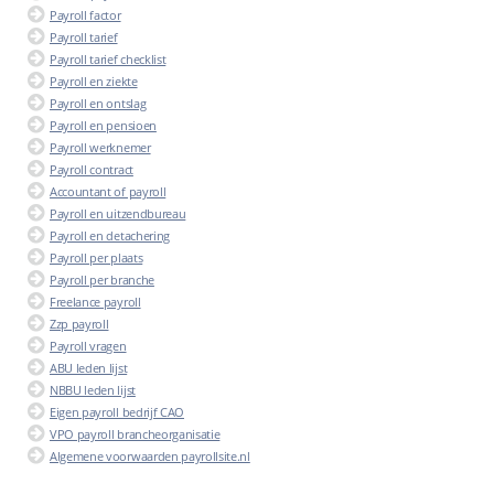
Payroll factor
Payroll tarief
Payroll tarief checklist
Payroll en ziekte
Payroll en ontslag
Payroll en pensioen
Payroll werknemer
Payroll contract
Accountant of payroll
Payroll en uitzendbureau
Payroll en detachering
Payroll per plaats
Payroll per branche
Freelance payroll
Zzp payroll
Payroll vragen
ABU leden lijst
NBBU leden lijst
Eigen payroll bedrijf CAO
VPO payroll brancheorganisatie
Algemene voorwaarden payrollsite.nl