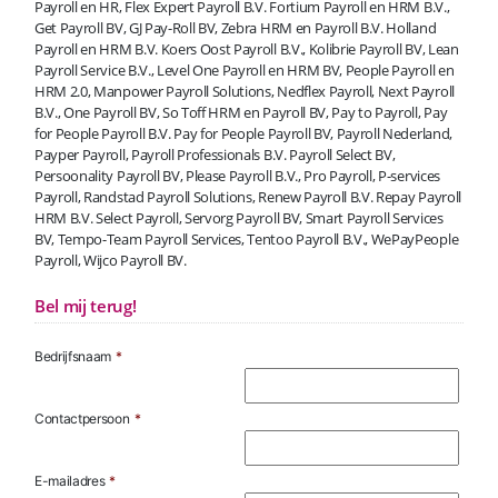
Payroll en HR, Flex Expert Payroll B.V. Fortium Payroll en HRM B.V.,
Get Payroll BV, GJ Pay-Roll BV, Zebra HRM en Payroll B.V. Holland
Payroll en HRM B.V. Koers Oost Payroll B.V., Kolibrie Payroll BV, Lean
Payroll Service B.V., Level One Payroll en HRM BV, People Payroll en
HRM 2.0, Manpower Payroll Solutions, Nedflex Payroll, Next Payroll
B.V., One Payroll BV, So Toff HRM en Payroll BV, Pay to Payroll, Pay
for People Payroll B.V. Pay for People Payroll BV, Payroll Nederland,
Payper Payroll, Payroll Professionals B.V. Payroll Select BV,
Persoonality Payroll BV, Please Payroll B.V., Pro Payroll, P-services
Payroll, Randstad Payroll Solutions, Renew Payroll B.V. Repay Payroll
HRM B.V. Select Payroll, Servorg Payroll BV, Smart Payroll Services
BV, Tempo-Team Payroll Services, Tentoo Payroll B.V., WePayPeople
Payroll, Wijco Payroll BV.
Bel mij terug!
Bedrijfsnaam
*
Contactpersoon
*
E-mailadres
*