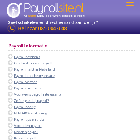
Snel schakelen en direct iemand aan de lijn?
Bel naar
085-0043648
Payroll Informatie
Payroll betekenis
Geschiedenis van payroll
Payroll markt in Nederland
Payroll brancheorganisatie
Payroll vormen
Payroll constructie
Voor wie is payroll interessant?
Zelf regelen bij payroll?
Payroll bedrijf
NEN 4400 certificering
Payroll tips en tricks
Voordelen payroll
Nadelen payroll
Kosten payroll