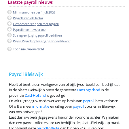
Laatste payroll nieuws
Minimumlonen per 1 juli 2026
Payroll stabiele factor
Gemeenten stoppen met payroll
Payroll neemt weer toe
Strategiewijziging payroll bedrijven
Payse Payroll oplossing personeelstekort
Toon nieuwsoverzicht
Payroll Bleiswijk
Heeft of bent u een werkgever van of bij bijvoorbeeld een bedrijf, dat
in de plaats Bleiswijk binnen de gemeente
Lansingerland
in de
provincie
Zuid-Holland
is gevestigd.
En wilt u graag uw medewerkers op basis van
payroll
laten verlonen.
Of wilt u meer
informatie
en uitleg over
payroll
voor en in Bleiswijk
van ons ontvangen?
Laat dan uw bedrijfsgegevens hieronder voor ons achter. Wij maken
dan een payroll offerte voor uw bedrijf in de plaats Bleiswijk op maat.
U ontvangt deze
payroll offerte
dan binnen 24 uur van ons.