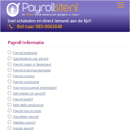
Snel schakelen en direct iemand aan de lijn?
Bel naar
085-0043648
Payroll Informatie
Payroll betekenis
Geschiedenis van payroll
Payroll markt in Nederland
Payroll brancheorganisatie
Payroll vormen
Payroll constructie
Voor wie is payroll interessant?
Zelf regelen bij payroll?
Payroll bedrijf
NEN 4400 certificering
Payroll tips en tricks
Voordelen payroll
Nadelen payroll
Kosten payroll