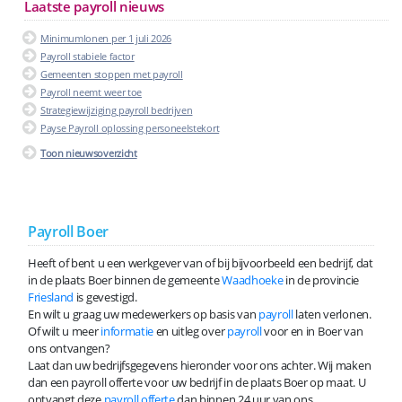
Laatste payroll nieuws
Minimumlonen per 1 juli 2026
Payroll stabiele factor
Gemeenten stoppen met payroll
Payroll neemt weer toe
Strategiewijziging payroll bedrijven
Payse Payroll oplossing personeelstekort
Toon nieuwsoverzicht
Payroll Boer
Heeft of bent u een werkgever van of bij bijvoorbeeld een bedrijf, dat
in de plaats Boer binnen de gemeente
Waadhoeke
in de provincie
Friesland
is gevestigd.
En wilt u graag uw medewerkers op basis van
payroll
laten verlonen.
Of wilt u meer
informatie
en uitleg over
payroll
voor en in Boer van
ons ontvangen?
Laat dan uw bedrijfsgegevens hieronder voor ons achter. Wij maken
dan een payroll offerte voor uw bedrijf in de plaats Boer op maat. U
ontvangt deze
payroll offerte
dan binnen 24 uur van ons.