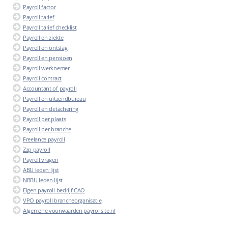
Payroll factor
Payroll tarief
Payroll tarief checklist
Payroll en ziekte
Payroll en ontslag
Payroll en pensioen
Payroll werknemer
Payroll contract
Accountant of payroll
Payroll en uitzendbureau
Payroll en detachering
Payroll per plaats
Payroll per branche
Freelance payroll
Zzp payroll
Payroll vragen
ABU leden lijst
NBBU leden lijst
Eigen payroll bedrijf CAO
VPO payroll brancheorganisatie
Algemene voorwaarden payrollsite.nl