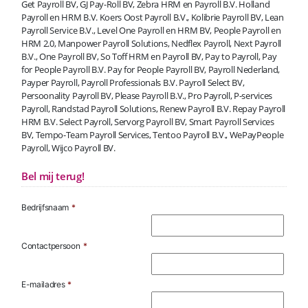
Get Payroll BV, GJ Pay-Roll BV, Zebra HRM en Payroll B.V. Holland
Payroll en HRM B.V. Koers Oost Payroll B.V., Kolibrie Payroll BV, Lean
Payroll Service B.V., Level One Payroll en HRM BV, People Payroll en
HRM 2.0, Manpower Payroll Solutions, Nedflex Payroll, Next Payroll
B.V., One Payroll BV, So Toff HRM en Payroll BV, Pay to Payroll, Pay
for People Payroll B.V. Pay for People Payroll BV, Payroll Nederland,
Payper Payroll, Payroll Professionals B.V. Payroll Select BV,
Persoonality Payroll BV, Please Payroll B.V., Pro Payroll, P-services
Payroll, Randstad Payroll Solutions, Renew Payroll B.V. Repay Payroll
HRM B.V. Select Payroll, Servorg Payroll BV, Smart Payroll Services
BV, Tempo-Team Payroll Services, Tentoo Payroll B.V., WePayPeople
Payroll, Wijco Payroll BV.
Bel mij terug!
Bedrijfsnaam
*
Contactpersoon
*
E-mailadres
*