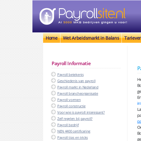
Home
Wet Arbeidsmarkt in Balans
Tarieve
Payroll Informatie
P
Payroll betekenis
He
Geschiedenis van payroll
B
Payroll markt in Nederland
ge
Payroll brancheorganisatie
En
Payroll vormen
in
Payroll constructie
La
Voor wie is payroll interessant?
pa
Zelf regelen bij payroll?
pa
Payroll bedrijf
Oo
NEN 4400 certificering
Bo
Payroll tips en tricks
ge