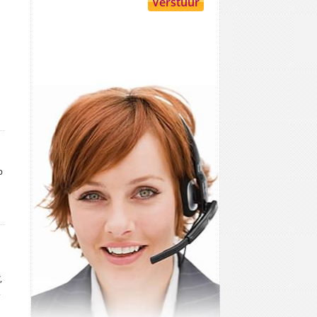
p
,
,