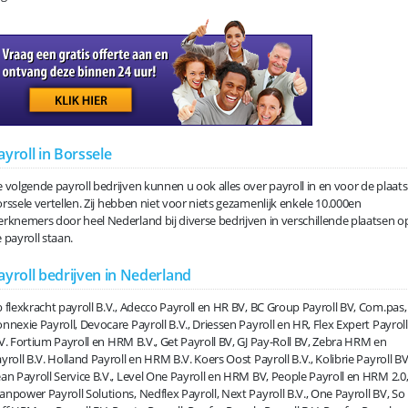
ayroll in Borssele
 volgende payroll bedrijven kunnen u ook alles over payroll in en voor de plaats
rssele vertellen. Zij hebben niet voor niets gezamenlijk enkele 10.000en
rknemers door heel Nederland bij diverse bedrijven in verschillende plaatsen o
 payroll staan.
ayroll bedrijven in Nederland
 flexkracht payroll B.V., Adecco Payroll en HR BV, BC Group Payroll BV, Com.pas,
nnexie Payroll, Devocare Payroll B.V., Driessen Payroll en HR, Flex Expert Payroll
V. Fortium Payroll en HRM B.V., Get Payroll BV, GJ Pay-Roll BV, Zebra HRM en
yroll B.V. Holland Payroll en HRM B.V. Koers Oost Payroll B.V., Kolibrie Payroll BV
an Payroll Service B.V., Level One Payroll en HRM BV, People Payroll en HRM 2.0
npower Payroll Solutions, Nedflex Payroll, Next Payroll B.V., One Payroll BV, So