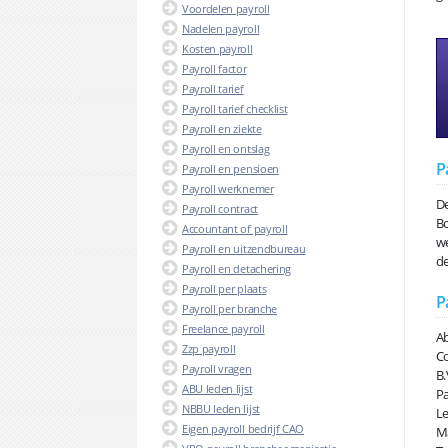
Voordelen payroll
Nadelen payroll
Kosten payroll
Payroll factor
Payroll tarief
Payroll tarief checklist
Payroll en ziekte
Payroll en ontslag
P
Payroll en pensioen
Payroll werknemer
De
Payroll contract
Bo
Accountant of payroll
we
Payroll en uitzendbureau
de
Payroll en detachering
Payroll per plaats
P
Payroll per branche
Freelance payroll
Ab
Zzp payroll
Co
Payroll vragen
B.
ABU leden lijst
Pa
NBBU leden lijst
Le
Eigen payroll bedrijf CAO
Ma