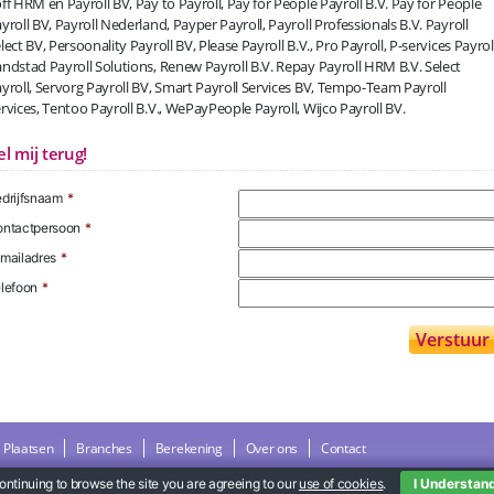
ff HRM en Payroll BV, Pay to Payroll, Pay for People Payroll B.V. Pay for People
yroll BV, Payroll Nederland, Payper Payroll, Payroll Professionals B.V. Payroll
lect BV, Persoonality Payroll BV, Please Payroll B.V., Pro Payroll, P-services Payroll
ndstad Payroll Solutions, Renew Payroll B.V. Repay Payroll HRM B.V. Select
yroll, Servorg Payroll BV, Smart Payroll Services BV, Tempo-Team Payroll
rvices, Tentoo Payroll B.V., WePayPeople Payroll, Wijco Payroll BV.
el mij terug!
drijfsnaam
*
ntactpersoon
*
mailadres
*
lefoon
*
Plaatsen
Branches
Berekening
Over ons
Contact
ontinuing to browse the site you are agreeing to our
use of cookies
.
I Understan