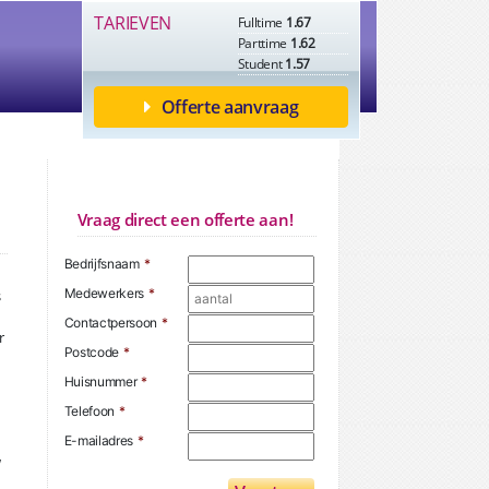
TARIEVEN
Fulltime
1.67
Parttime
1.62
Student
1.57
Offerte aanvraag
Vraag direct een offerte aan!
Bedrijfsnaam
*
Medewerkers
*
s
Contactpersoon
*
r
Postcode
*
Huisnummer
*
Telefoon
*
E-mailadres
*
w