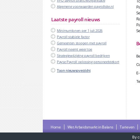
VPO payroll brancheorganisatie
To
Algemene voorwaarden payrollsite.nl
Pa
Se
Ra
Laatste payroll nieuws
Pa
Se
Minimumlonen per 1 juli 2026
Payroll stabiele factor
B
Gemeenten stoppen met payroll
Payroll neemt weer toe
Strategiewijziging payroll bedrijven
Be
Payse Payroll oplossing personeelstekort
Co
Toon nieuwsoverzicht
E-
Te
Home
Wet Arbeidsmarkt in Balans
Tarieven
By c