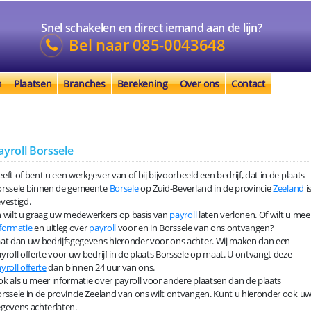
Snel schakelen en direct iemand aan de lijn?
Bel naar
085-0043648
n
Plaatsen
Branches
Berekening
Over ons
Contact
ayroll Borssele
eft of bent u een werkgever van of bij bijvoorbeeld een bedrijf, dat in de plaats
orssele binnen de gemeente
Borsele
op Zuid-Beverland in de provincie
Zeeland
i
vestigd.
 wilt u graag uw medewerkers op basis van
payroll
laten verlonen. Of wilt u mee
formatie
en uitleg over
payroll
voor en in Borssele van ons ontvangen?
at dan uw bedrijfsgegevens hieronder voor ons achter. Wij maken dan een
yroll offerte voor uw bedrijf in de plaats Borssele op maat. U ontvangt deze
yroll offerte
dan binnen 24 uur van ons.
k als u meer informatie over payroll voor andere plaatsen dan de plaats
rssele in de provincie Zeeland van ons wilt ontvangen. Kunt u hieronder ook u
gevens achterlaten.