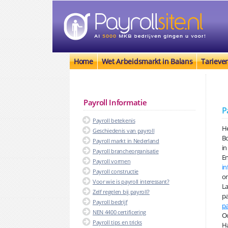
Home
Wet Arbeidsmarkt in Balans
Tarieve
Payroll Informatie
P
Payroll betekenis
He
Geschiedenis van payroll
B
Payroll markt in Nederland
in
Payroll brancheorganisatie
En
Payroll vormen
in
Payroll constructie
o
Voor wie is payroll interessant?
La
Zelf regelen bij payroll?
pa
Payroll bedrijf
pa
NEN 4400 certificering
Oo
Payroll tips en tricks
Ha