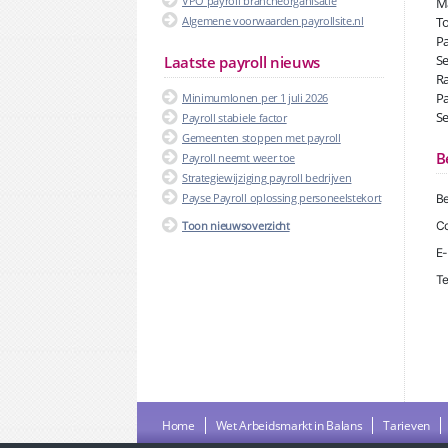
VPO payroll brancheorganisatie
Ma
Algemene voorwaarden payrollsite.nl
To
Pa
Se
Laatste payroll nieuws
Ra
Pa
Minimumlonen per 1 juli 2026
Se
Payroll stabiele factor
Gemeenten stoppen met payroll
B
Payroll neemt weer toe
Strategiewijziging payroll bedrijven
Payse Payroll oplossing personeelstekort
Be
Toon nieuwsoverzicht
Co
E-
Te
Home
Wet Arbeidsmarkt in Balans
Tarieven