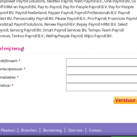
npower Payroll Solutions, Nedflex Payroll, Next Payroll B.V., One Payroll BV, So
ff HRM en Payroll BV, Pay to Payroll, Pay for People Payroll B.V. Pay for People
yroll BV, Payroll Nederland, Payper Payroll, Payroll Professionals B.V. Payroll
lect BV, Persoonality Payroll BV, Please Payroll B.V., Pro Payroll, P-services Payroll
ndstad Payroll Solutions, Renew Payroll B.V. Repay Payroll HRM B.V. Select
yroll, Servorg Payroll BV, Smart Payroll Services BV, Tempo-Team Payroll
rvices, Tentoo Payroll B.V., WePayPeople Payroll, Wijco Payroll BV.
el mij terug!
drijfsnaam
*
ntactpersoon
*
mailadres
*
lefoon
*
Plaatsen
Branches
Berekening
Over ons
Contact