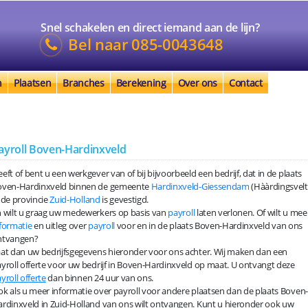
Snel schakelen en direct iemand aan de lijn?
Bel naar
085-0043648
n
Plaatsen
Branches
Berekening
Over ons
Contact
ayroll Boven-Hardinxveld
eft of bent u een werkgever van of bij bijvoorbeeld een bedrijf, dat in de plaats
oven-Hardinxveld binnen de gemeente
Hardinxveld-Giessendam
(Hààrdingsvelt
 de provincie
Zuid-Holland
is gevestigd.
 wilt u graag uw medewerkers op basis van
payroll
laten verlonen. Of wilt u mee
formatie
en uitleg over
payroll
voor en in de plaats Boven-Hardinxveld van ons
ntvangen?
at dan uw bedrijfsgegevens hieronder voor ons achter. Wij maken dan een
yroll offerte voor uw bedrijf in Boven-Hardinxveld op maat. U ontvangt deze
yroll offerte
dan binnen 24 uur van ons.
k als u meer informatie over payroll voor andere plaatsen dan de plaats Boven-
rdinxveld in Zuid-Holland van ons wilt ontvangen. Kunt u hieronder ook uw