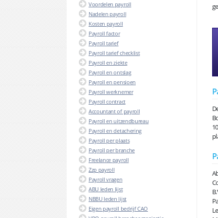
Voordelen payroll
ge
Nadelen payroll
Kosten payroll
Payroll factor
Payroll tarief
Payroll tarief checklist
Payroll en ziekte
Payroll en ontslag
Payroll en pensioen
P
Payroll werknemer
Payroll contract
De
Accountant of payroll
Bo
Payroll en uitzendbureau
10
Payroll en detachering
pl
Payroll per plaats
Payroll per branche
P
Freelance payroll
Zzp payroll
Ab
Payroll vragen
Co
ABU leden lijst
B.
NBBU leden lijst
Pa
Eigen payroll bedrijf CAO
Le