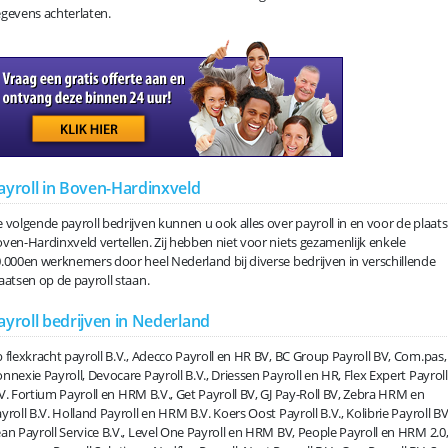
gevens achterlaten.
ayroll in Boven-Hardinxveld
 volgende payroll bedrijven kunnen u ook alles over payroll in en voor de plaats
ven-Hardinxveld vertellen. Zij hebben niet voor niets gezamenlijk enkele
.000en werknemers door heel Nederland bij diverse bedrijven in verschillende
aatsen op de payroll staan.
ayroll bedrijven in Nederland
 flexkracht payroll B.V., Adecco Payroll en HR BV, BC Group Payroll BV, Com.pas,
nnexie Payroll, Devocare Payroll B.V., Driessen Payroll en HR, Flex Expert Payroll
V. Fortium Payroll en HRM B.V., Get Payroll BV, GJ Pay-Roll BV, Zebra HRM en
yroll B.V. Holland Payroll en HRM B.V. Koers Oost Payroll B.V., Kolibrie Payroll BV
an Payroll Service B.V., Level One Payroll en HRM BV, People Payroll en HRM 2.0