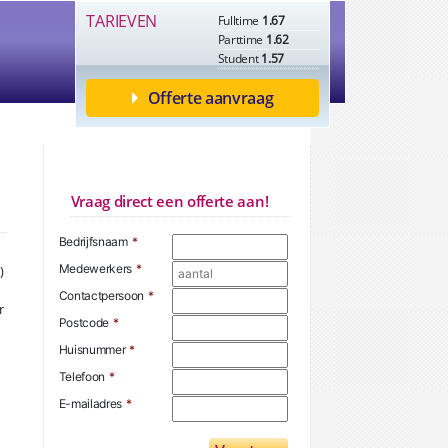
TARIEVEN
Fulltime
1.67
Parttime
1.62
Student
1.57
Offerte aanvraag
Vraag direct een offerte aan!
Bedrijfsnaam
*
Medewerkers
*
)
Contactpersoon
*
r
Postcode
*
Huisnummer
*
Telefoon
*
E-mailadres
*