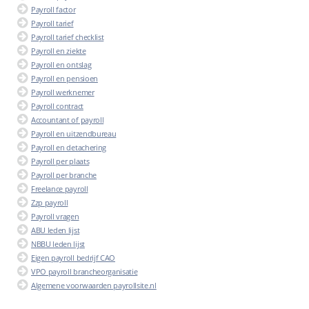
Payroll factor
Payroll tarief
Payroll tarief checklist
Payroll en ziekte
Payroll en ontslag
Payroll en pensioen
Payroll werknemer
Payroll contract
Accountant of payroll
Payroll en uitzendbureau
Payroll en detachering
Payroll per plaats
Payroll per branche
Freelance payroll
Zzp payroll
Payroll vragen
ABU leden lijst
NBBU leden lijst
Eigen payroll bedrijf CAO
VPO payroll brancheorganisatie
Algemene voorwaarden payrollsite.nl