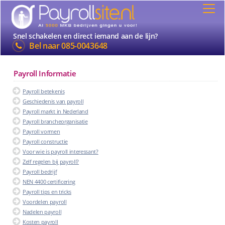
Snel schakelen en direct iemand aan de lijn?
Bel naar
085-0043648
Payroll Informatie
Payroll betekenis
Geschiedenis van payroll
Payroll markt in Nederland
Payroll brancheorganisatie
Payroll vormen
Payroll constructie
Voor wie is payroll interessant?
Zelf regelen bij payroll?
Payroll bedrijf
NEN 4400 certificering
Payroll tips en tricks
Voordelen payroll
Nadelen payroll
Kosten payroll