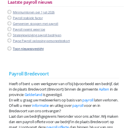
Laatste payroll nieuws
Minimumlonen per 1 juli 2026
Payroll stabiele factor
Gemeenten stoppen met payroll
Payroll neemt weer toe
Strategiewijziging payroll bedrijven
Payse Payroll oplossing personeelstekort
Toon nieuwsoverzicht
Payroll Bredevoort
Heeft of bent u een werkgever van of bij bijvoorbeeld een bedrijf, dat
in de plaats Bredevoort (Brevoort) binnen de gemeente
Aalten
in de
provincie
Gelderland
is gevestigd.
En wilt u graag uw medewerkers op basis van
payroll
laten verlonen.
Of wilt u meer
informatie
en uitleg over
payroll
voor en in
Bredevoort van ons ontvangen?
Laat dan uw bedrijfsgegevens hieronder voor ons achter. Wij maken
dan een payroll offerte voor uw bedrijf in de plaats Bredevoort op
maat. U ontvangt deze
payroll offerte
dan binnen 24 uur van ons.