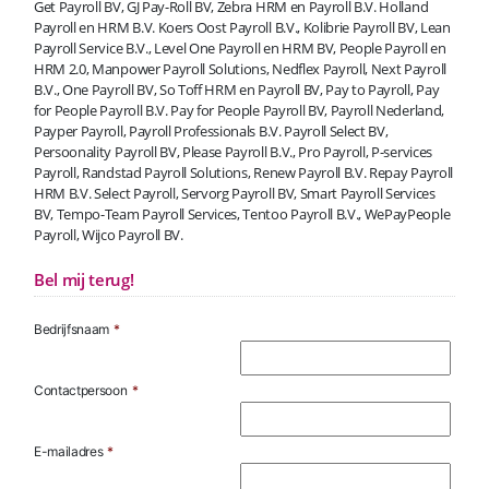
Get Payroll BV, GJ Pay-Roll BV, Zebra HRM en Payroll B.V. Holland
Payroll en HRM B.V. Koers Oost Payroll B.V., Kolibrie Payroll BV, Lean
Payroll Service B.V., Level One Payroll en HRM BV, People Payroll en
HRM 2.0, Manpower Payroll Solutions, Nedflex Payroll, Next Payroll
B.V., One Payroll BV, So Toff HRM en Payroll BV, Pay to Payroll, Pay
for People Payroll B.V. Pay for People Payroll BV, Payroll Nederland,
Payper Payroll, Payroll Professionals B.V. Payroll Select BV,
Persoonality Payroll BV, Please Payroll B.V., Pro Payroll, P-services
Payroll, Randstad Payroll Solutions, Renew Payroll B.V. Repay Payroll
HRM B.V. Select Payroll, Servorg Payroll BV, Smart Payroll Services
BV, Tempo-Team Payroll Services, Tentoo Payroll B.V., WePayPeople
Payroll, Wijco Payroll BV.
Bel mij terug!
Bedrijfsnaam
*
Contactpersoon
*
E-mailadres
*