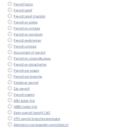
Payroll factor
Payroll tarief
Payroll tarief checklist
Payroll en ziekte
Payroll en ontslag
Payroll en pensioen
Payroll werknemer
Payroll contract
Accountant of payroll
Payroll en uitzendbureau
Payroll en detachering
Payroll per plaats
Payroll per branche
Freelance payroll
Zzp payroll
Payroll vragen
ABU leden lijst
NBBU leden lijst
Eigen payroll bedrijf CAO
VPO payroll brancheorganisatie
Algemene voorwaarden payrollsite.nl