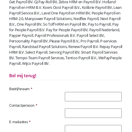
Get Payroll BV, GJ Pay-Roll BV, Zebra HRM en Payroll B.V. Holland
Payroll en HRM B.V. Koers Oost Payroll B.V., Kolibrie Payroll BV, Lean
Payroll Service B.V., Level One Payroll en HRM BV, People Payroll en
HRM 2.0, Manpower Payroll Solutions, Nedflex Payroll, Next Payroll
B.V., One Payroll BV, So Toff HRM en Payroll BV, Pay to Payroll, Pay
for People Payroll B.V. Pay for People Payroll BV, Payroll Nederland,
Payper Payroll, Payroll Professionals B.V. Payroll Select BV,
Persoonality Payroll BV, Please Payroll B.V., Pro Payroll, P-services
Payroll, Randstad Payroll Solutions, Renew Payroll B.V. Repay Payroll
HRM B.V. Select Payroll, Servorg Payroll BV, Smart Payroll Services
BV, Tempo-Team Payroll Services, Tentoo Payroll B.V., WePayPeople
Payroll, Wijco Payroll BV.
Bel mij terug!
Bedrijfsnaam
*
Contactpersoon
*
E-mailadres
*