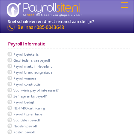
Snel schakelen en direct iemand aan de lijn?
Bel naar
085-0043648
Payroll Informatie
Payroll betekenis
Geschiedenis van payroll
Payroll markt in Nederland
Payroll brancheorganisatie
Payroll vormen
Payroll constructie
Voor wie is payroll interessant?
Zelf regelen bij payroll?
Payroll bedrijf
NEN 4400 certificering
Payroll tips en tricks
Voordelen payroll
Nadelen payroll
Kosten payroll