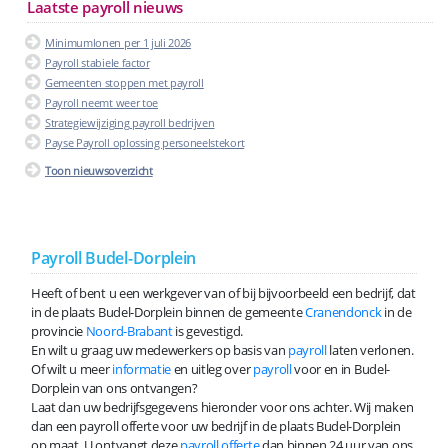
Laatste payroll nieuws
Minimumlonen per 1 juli 2026
Payroll stabiele factor
Gemeenten stoppen met payroll
Payroll neemt weer toe
Strategiewijziging payroll bedrijven
Payse Payroll oplossing personeelstekort
Toon nieuwsoverzicht
Payroll Budel-Dorplein
Heeft of bent u een werkgever van of bij bijvoorbeeld een bedrijf, dat
in de plaats Budel-Dorplein binnen de gemeente
Cranendonck
in de
provincie
Noord-Brabant
is gevestigd.
En wilt u graag uw medewerkers op basis van
payroll
laten verlonen.
Of wilt u meer
informatie
en uitleg over
payroll
voor en in Budel-
Dorplein van ons ontvangen?
Laat dan uw bedrijfsgegevens hieronder voor ons achter. Wij maken
dan een payroll offerte voor uw bedrijf in de plaats Budel-Dorplein
op maat. U ontvangt deze
payroll offerte
dan binnen 24 uur van ons.