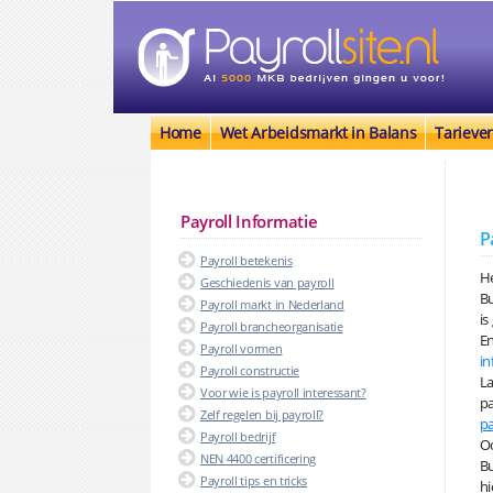
Home
Wet Arbeidsmarkt in Balans
Tarieve
Payroll Informatie
P
Payroll betekenis
He
Geschiedenis van payroll
B
Payroll markt in Nederland
is
Payroll brancheorganisatie
En
Payroll vormen
in
Payroll constructie
La
Voor wie is payroll interessant?
pa
Zelf regelen bij payroll?
pa
Payroll bedrijf
Oo
NEN 4400 certificering
Bu
Payroll tips en tricks
hi