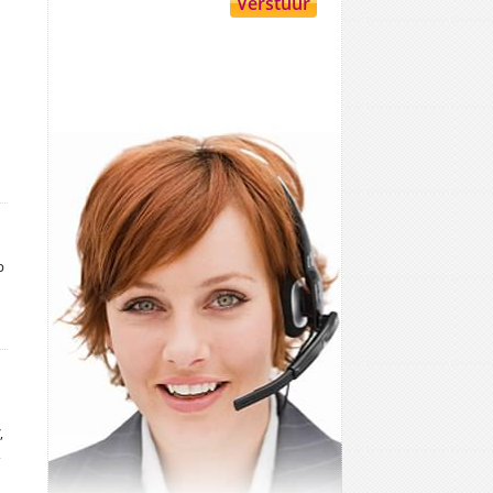
p
,
,