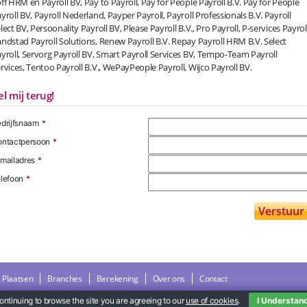
ff HRM en Payroll BV, Pay to Payroll, Pay for People Payroll B.V. Pay for People
yroll BV, Payroll Nederland, Payper Payroll, Payroll Professionals B.V. Payroll
lect BV, Persoonality Payroll BV, Please Payroll B.V., Pro Payroll, P-services Payroll
ndstad Payroll Solutions, Renew Payroll B.V. Repay Payroll HRM B.V. Select
yroll, Servorg Payroll BV, Smart Payroll Services BV, Tempo-Team Payroll
rvices, Tentoo Payroll B.V., WePayPeople Payroll, Wijco Payroll BV.
el mij terug!
drijfsnaam
*
ntactpersoon
*
mailadres
*
lefoon
*
Plaatsen
Branches
Berekening
Over ons
Contact
ontinuing to browse the site you are agreeing to our
use of cookies
.
I Understan