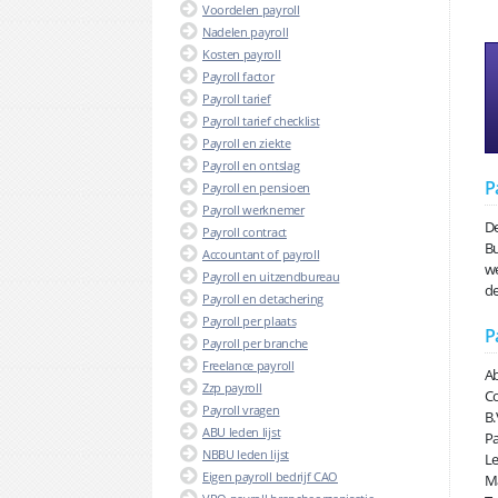
Voordelen payroll
Nadelen payroll
Kosten payroll
Payroll factor
Payroll tarief
Payroll tarief checklist
Payroll en ziekte
Payroll en ontslag
P
Payroll en pensioen
Payroll werknemer
De
Payroll contract
Bu
Accountant of payroll
we
Payroll en uitzendbureau
de
Payroll en detachering
Payroll per plaats
P
Payroll per branche
Freelance payroll
Ab
Zzp payroll
Co
Payroll vragen
B.
ABU leden lijst
Pa
NBBU leden lijst
Le
Eigen payroll bedrijf CAO
Ma