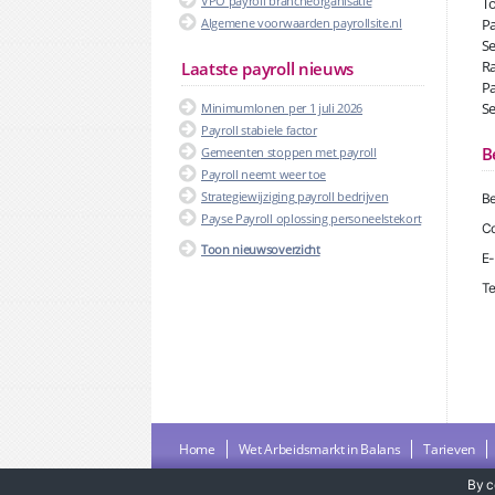
VPO payroll brancheorganisatie
To
Algemene voorwaarden payrollsite.nl
Pa
Se
Ra
Laatste payroll nieuws
Pa
Se
Minimumlonen per 1 juli 2026
Payroll stabiele factor
B
Gemeenten stoppen met payroll
Payroll neemt weer toe
Strategiewijziging payroll bedrijven
Be
Payse Payroll oplossing personeelstekort
Co
Toon nieuwsoverzicht
E-
Te
Home
Wet Arbeidsmarkt in Balans
Tarieven
By c