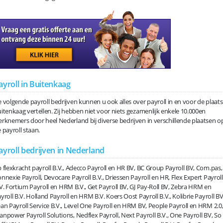
ayroll in Buitenkaag
 volgende payroll bedrijven kunnen u ook alles over payroll in en voor de plaats
itenkaag vertellen. Zij hebben niet voor niets gezamenlijk enkele 10.000en
rknemers door heel Nederland bij diverse bedrijven in verschillende plaatsen o
 payroll staan.
ayroll bedrijven in Nederland
 flexkracht payroll B.V., Adecco Payroll en HR BV, BC Group Payroll BV, Com.pas,
nnexie Payroll, Devocare Payroll B.V., Driessen Payroll en HR, Flex Expert Payroll
V. Fortium Payroll en HRM B.V., Get Payroll BV, GJ Pay-Roll BV, Zebra HRM en
yroll B.V. Holland Payroll en HRM B.V. Koers Oost Payroll B.V., Kolibrie Payroll BV
an Payroll Service B.V., Level One Payroll en HRM BV, People Payroll en HRM 2.0
npower Payroll Solutions, Nedflex Payroll, Next Payroll B.V., One Payroll BV, So