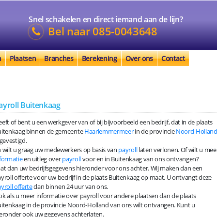
Snel schakelen en direct iemand aan de lijn?
Bel naar
085-0043648
n
Plaatsen
Branches
Berekening
Over ons
Contact
ayroll Buitenkaag
eft of bent u een werkgever van of bij bijvoorbeeld een bedrijf, dat in de plaats
uitenkaag binnen de gemeente
Haarlemmermeer
in de provincie
Noord-Hollan
 gevestigd.
 wilt u graag uw medewerkers op basis van
payroll
laten verlonen. Of wilt u mee
formatie
en uitleg over
payroll
voor en in Buitenkaag van ons ontvangen?
at dan uw bedrijfsgegevens hieronder voor ons achter. Wij maken dan een
yroll offerte voor uw bedrijf in de plaats Buitenkaag op maat. U ontvangt deze
yroll offerte
dan binnen 24 uur van ons.
k als u meer informatie over payroll voor andere plaatsen dan de plaats
itenkaag in de provincie Noord-Holland van ons wilt ontvangen. Kunt u
eronder ook uw gegevens achterlaten.