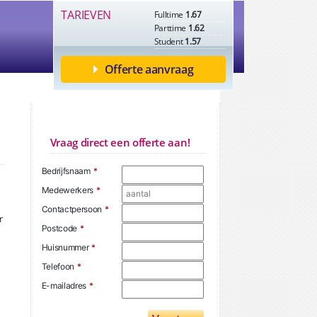
TARIEVEN
Fulltime
1.67
Parttime
1.62
Student
1.57
Offerte aanvraag
Vraag direct een offerte aan!
Bedrijfsnaam
*
Medewerkers
*
d
Contactpersoon
*
r
Postcode
*
Huisnummer
*
Telefoon
*
E-mailadres
*