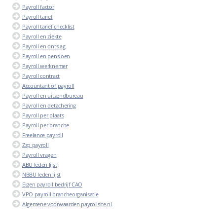
Payroll factor
Payroll tarief
Payroll tarief checklist
Payroll en ziekte
Payroll en ontslag
Payroll en pensioen
Payroll werknemer
Payroll contract
Accountant of payroll
Payroll en uitzendbureau
Payroll en detachering
Payroll per plaats
Payroll per branche
Freelance payroll
Zzp payroll
Payroll vragen
ABU leden lijst
NBBU leden lijst
Eigen payroll bedrijf CAO
VPO payroll brancheorganisatie
Algemene voorwaarden payrollsite.nl