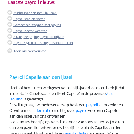
Laatste payroll nieuws
Minimumlonen per 1 juli 2026
Payroll stabiele factor
Gemeenten stoppen met payroll
Payroll neemt weer toe
Strategiewijziging payroll bedrijven
Payse Payroll oplossing personeelstekort
Toon nieuwsoverzicht
Payroll Capelle aan den IJssel
Heeft of bent u een werkgever van of bij bijvoorbeeld een bedrijf, dat
in de plaats Capelle aan den IJssel (Capelle) in de provincie
Zuid-
Holland
is gevestigd.
En wilt u graag uw medewerkers op basis van
payroll
laten verlonen.
Of wilt u meer
informatie
en uitleg over
payroll
voor en in Capelle
aan den IJssel van ons ontvangen?
Laat dan uw bedrijfsgegevens hieronder voor ons achter. Wij maken
dan een payroll offerte voor uw bedrijf in de plaats Capelle aan den
IJssel op maat. U ontvangt deze
payroll offerte
dan binnen 24 uur