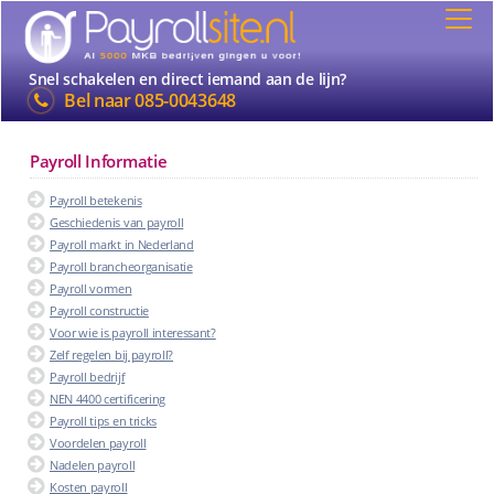
Snel schakelen en direct iemand aan de lijn?
Bel naar
085-0043648
Payroll Informatie
Payroll betekenis
Geschiedenis van payroll
Payroll markt in Nederland
Payroll brancheorganisatie
Payroll vormen
Payroll constructie
Voor wie is payroll interessant?
Zelf regelen bij payroll?
Payroll bedrijf
NEN 4400 certificering
Payroll tips en tricks
Voordelen payroll
Nadelen payroll
Kosten payroll