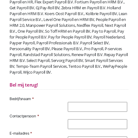
Payroll en HR, Flex Expert Payroll B.V. Fortium Payroll en HRM B.V.,
Get Payroll BV, GJ Pay-Roll BV, Zebra HRM en Payroll B.V. Holland
Payroll en HRM B.V. Koers Oost Payroll B.V., Kolibrie Payroll BV, Lean
Payroll Service B.V., Level One Payroll en HRM BV, People Payroll en
HRM 2.0, Manpower Payroll Solutions, Nedflex Payroll, Next Payroll
B.V., One Payroll BV, So Toff HRM en Payroll BV, Pay to Payroll, Pay
for People Payroll B.V. Pay for People Payroll BV, Payroll Nederland,
Payper Payroll, Payroll Professionals B.V. Payroll Select BV,
Persoonality Payroll BV, Please Payroll B.V., Pro Payroll, P-services
Payroll, Randstad Payroll Solutions, Renew Payroll B.V. Repay Payroll
HRM B.V. Select Payroll, Servorg Payroll BV, Smart Payroll Services
BV, Tempo-Team Payroll Services, Tentoo Payroll B.V., WePayPeople
Payroll, Wijco Payroll BV.
Bel mij terug!
Bedrijfsnaam
*
Contactpersoon
*
E-mailadres
*