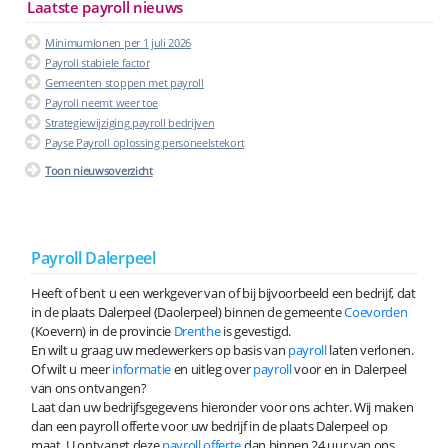
Laatste payroll nieuws
Minimumlonen per 1 juli 2026
Payroll stabiele factor
Gemeenten stoppen met payroll
Payroll neemt weer toe
Strategiewijziging payroll bedrijven
Payse Payroll oplossing personeelstekort
Toon nieuwsoverzicht
Payroll Dalerpeel
Heeft of bent u een werkgever van of bij bijvoorbeeld een bedrijf, dat
in de plaats Dalerpeel (Daolerpeel) binnen de gemeente
Coevorden
(Koevern) in de provincie
Drenthe
is gevestigd.
En wilt u graag uw medewerkers op basis van
payroll
laten verlonen.
Of wilt u meer
informatie
en uitleg over
payroll
voor en in Dalerpeel
van ons ontvangen?
Laat dan uw bedrijfsgegevens hieronder voor ons achter. Wij maken
dan een payroll offerte voor uw bedrijf in de plaats Dalerpeel op
maat. U ontvangt deze
payroll offerte
dan binnen 24 uur van ons.