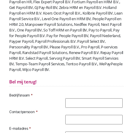
Payroll en HR, Flex Expert Payroll B.V. Fortium Payroll en HRM B.V.,
Get Payroll BV, GJ Pay-Roll BV, Zebra HRM en Payroll B.V. Holland
Payroll en HRM B.V. Koers Oost Payroll B.V., Kolibrie Payroll BV, Lean
Payroll Service B.V., Level One Payroll en HRM BV, People Payroll en
HRM 2.0, Manpower Payroll Solutions, Nedflex Payroll, Next Payroll
B.V., One Payroll BV, So Toff HRM en Payroll BV, Pay to Payroll, Pay
for People Payroll B.V. Pay for People Payroll BV, Payroll Nederland,
Payper Payroll, Payroll Professionals B.V. Payroll Select BV,
Persoonality Payroll BV, Please Payroll B.V., Pro Payroll, P-services
Payroll, Randstad Payroll Solutions, Renew Payroll B.V. Repay Payroll
HRM B.V. Select Payroll, Servorg Payroll BV, Smart Payroll Services
BV, Tempo-Team Payroll Services, Tentoo Payroll B.V., WePayPeople
Payroll, Wijco Payroll BV.
Bel mij terug!
Bedrijfsnaam
*
Contactpersoon
*
E-mailadres
*