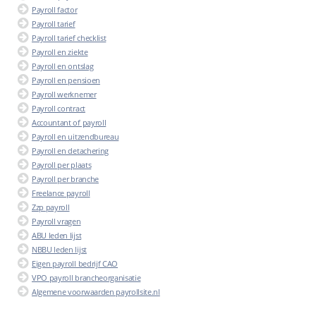
Payroll factor
Payroll tarief
Payroll tarief checklist
Payroll en ziekte
Payroll en ontslag
Payroll en pensioen
Payroll werknemer
Payroll contract
Accountant of payroll
Payroll en uitzendbureau
Payroll en detachering
Payroll per plaats
Payroll per branche
Freelance payroll
Zzp payroll
Payroll vragen
ABU leden lijst
NBBU leden lijst
Eigen payroll bedrijf CAO
VPO payroll brancheorganisatie
Algemene voorwaarden payrollsite.nl