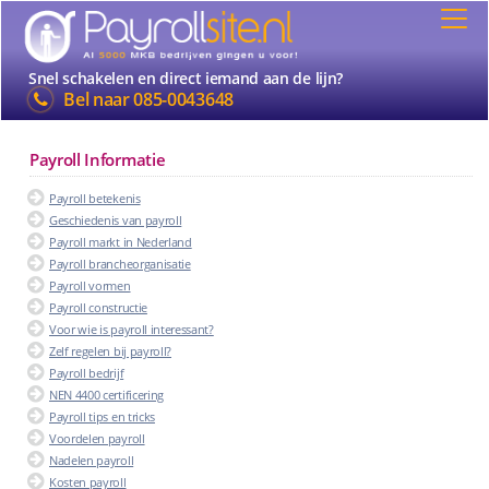
Snel schakelen en direct iemand aan de lijn?
Bel naar
085-0043648
Payroll Informatie
Payroll betekenis
Geschiedenis van payroll
Payroll markt in Nederland
Payroll brancheorganisatie
Payroll vormen
Payroll constructie
Voor wie is payroll interessant?
Zelf regelen bij payroll?
Payroll bedrijf
NEN 4400 certificering
Payroll tips en tricks
Voordelen payroll
Nadelen payroll
Kosten payroll