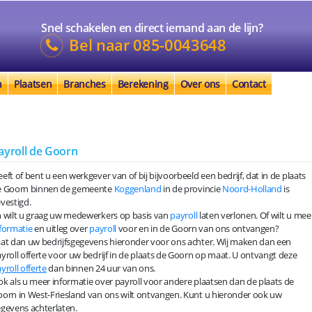
Snel schakelen en direct iemand aan de lijn?
Bel naar
085-0043648
n
Plaatsen
Branches
Berekening
Over ons
Contact
ayroll de Goorn
eft of bent u een werkgever van of bij bijvoorbeeld een bedrijf, dat in de plaats
e Goorn binnen de gemeente
Koggenland
in de provincie
Noord-Holland
is
vestigd.
 wilt u graag uw medewerkers op basis van
payroll
laten verlonen. Of wilt u mee
formatie
en uitleg over
payroll
voor en in de Goorn van ons ontvangen?
at dan uw bedrijfsgegevens hieronder voor ons achter. Wij maken dan een
yroll offerte voor uw bedrijf in de plaats de Goorn op maat. U ontvangt deze
yroll offerte
dan binnen 24 uur van ons.
k als u meer informatie over payroll voor andere plaatsen dan de plaats de
orn in West-Friesland van ons wilt ontvangen. Kunt u hieronder ook uw
gevens achterlaten.