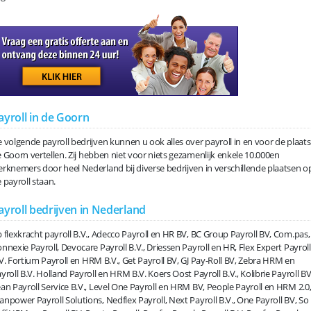
ayroll in de Goorn
 volgende payroll bedrijven kunnen u ook alles over payroll in en voor de plaats
 Goorn vertellen. Zij hebben niet voor niets gezamenlijk enkele 10.000en
rknemers door heel Nederland bij diverse bedrijven in verschillende plaatsen o
 payroll staan.
ayroll bedrijven in Nederland
 flexkracht payroll B.V., Adecco Payroll en HR BV, BC Group Payroll BV, Com.pas,
nnexie Payroll, Devocare Payroll B.V., Driessen Payroll en HR, Flex Expert Payroll
V. Fortium Payroll en HRM B.V., Get Payroll BV, GJ Pay-Roll BV, Zebra HRM en
yroll B.V. Holland Payroll en HRM B.V. Koers Oost Payroll B.V., Kolibrie Payroll BV
an Payroll Service B.V., Level One Payroll en HRM BV, People Payroll en HRM 2.0
npower Payroll Solutions, Nedflex Payroll, Next Payroll B.V., One Payroll BV, So