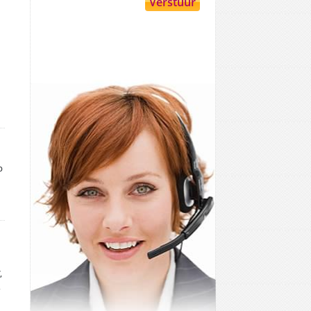
p
,
,