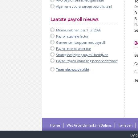
VPO payroll brancheorganisatie
To
Algemene voorwaarden payrollsite.nl
Pa
Se
Ra
Laatste payroll nieuws
Pa
Se
Minimumlonen per 1 juli 2026
Payroll stabiele factor
B
Gemeenten stoppen met payroll
Payroll neemt weer toe
Strategiewijziging payroll bedrijven
Be
Payse Payroll oplossing personeelstekort
Co
Toon nieuwsoverzicht
E-
Te
Home
Wet Arbeidsmarkt in Balans
Tarieven
By c