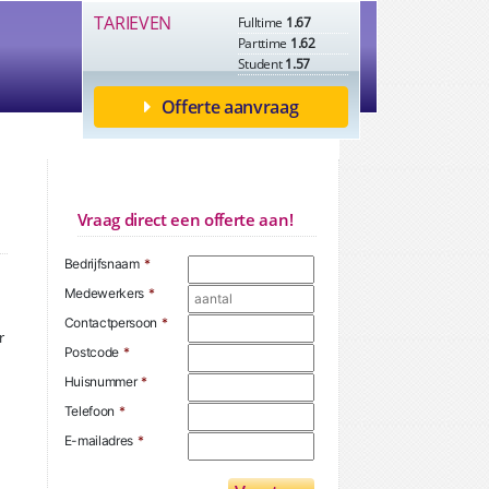
TARIEVEN
Fulltime
1.67
Parttime
1.62
Student
1.57
Offerte aanvraag
Vraag direct een offerte aan!
Bedrijfsnaam
*
Medewerkers
*
Contactpersoon
*
r
Postcode
*
Huisnummer
*
Telefoon
*
E-mailadres
*