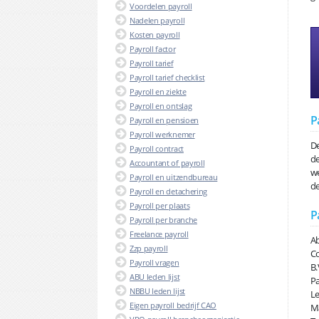
Voordelen payroll
Nadelen payroll
Kosten payroll
Payroll factor
Payroll tarief
Payroll tarief checklist
Payroll en ziekte
Payroll en ontslag
P
Payroll en pensioen
Payroll werknemer
De
Payroll contract
de
Accountant of payroll
we
Payroll en uitzendbureau
de
Payroll en detachering
Payroll per plaats
P
Payroll per branche
Freelance payroll
Ab
Zzp payroll
Co
Payroll vragen
B.
ABU leden lijst
Pa
NBBU leden lijst
Le
Eigen payroll bedrijf CAO
Ma