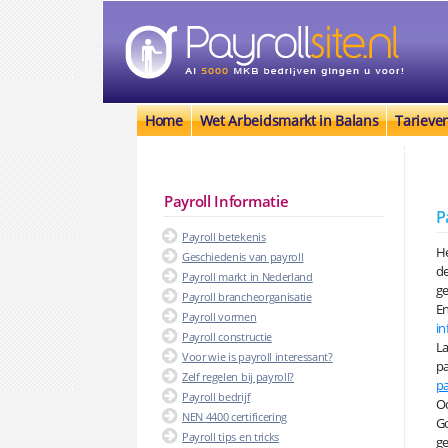
Home
Wet Arbeidsmarkt in Balans
Tarieve
Payroll Informatie
P
Payroll betekenis
He
Geschiedenis van payroll
d
Payroll markt in Nederland
ge
Payroll brancheorganisatie
En
Payroll vormen
in
Payroll constructie
La
Voor wie is payroll interessant?
pa
Zelf regelen bij payroll?
pa
Payroll bedrijf
Oo
NEN 4400 certificering
Go
Payroll tips en tricks
ge