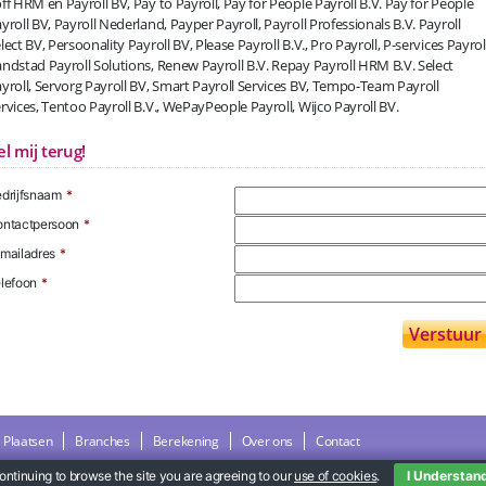
ff HRM en Payroll BV, Pay to Payroll, Pay for People Payroll B.V. Pay for People
yroll BV, Payroll Nederland, Payper Payroll, Payroll Professionals B.V. Payroll
lect BV, Persoonality Payroll BV, Please Payroll B.V., Pro Payroll, P-services Payroll
ndstad Payroll Solutions, Renew Payroll B.V. Repay Payroll HRM B.V. Select
yroll, Servorg Payroll BV, Smart Payroll Services BV, Tempo-Team Payroll
rvices, Tentoo Payroll B.V., WePayPeople Payroll, Wijco Payroll BV.
el mij terug!
drijfsnaam
*
ntactpersoon
*
mailadres
*
lefoon
*
Plaatsen
Branches
Berekening
Over ons
Contact
ontinuing to browse the site you are agreeing to our
use of cookies
.
I Understan