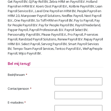
Get Payroll BV, GJ Pay-Roll BV, Zebra HRM en Payroll B.V. Holland
Payroll en HRM B.V. Koers Oost Payroll B.V., Kolibrie Payroll BV, Lean
Payroll Service B.V., Level One Payroll en HRM BV, People Payroll en
HRM 2.0, Manpower Payroll Solutions, Nedflex Payroll, Next Payroll
B.V., One Payroll BV, So Toff HRM en Payroll BV, Pay to Payroll, Pay
for People Payroll B.V. Pay for People Payroll BV, Payroll Nederland,
Payper Payroll, Payroll Professionals B.V. Payroll Select BV,
Persoonality Payroll BV, Please Payroll B.V., Pro Payroll, P-services
Payroll, Randstad Payroll Solutions, Renew Payroll B.V. Repay Payroll
HRM B.V. Select Payroll, Servorg Payroll BV, Smart Payroll Services
BV, Tempo-Team Payroll Services, Tentoo Payroll B.V., WePayPeople
Payroll, Wijco Payroll BV.
Bel mij terug!
Bedrijfsnaam
*
Contactpersoon
*
E-mailadres
*