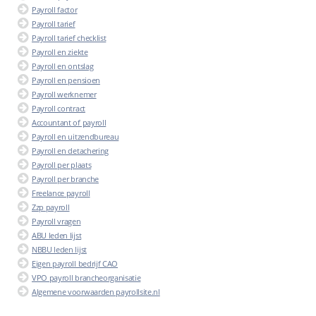
Payroll factor
Payroll tarief
Payroll tarief checklist
Payroll en ziekte
Payroll en ontslag
Payroll en pensioen
Payroll werknemer
Payroll contract
Accountant of payroll
Payroll en uitzendbureau
Payroll en detachering
Payroll per plaats
Payroll per branche
Freelance payroll
Zzp payroll
Payroll vragen
ABU leden lijst
NBBU leden lijst
Eigen payroll bedrijf CAO
VPO payroll brancheorganisatie
Algemene voorwaarden payrollsite.nl