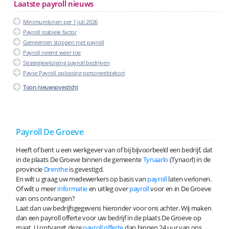
Laatste payroll nieuws
Minimumlonen per 1 juli 2026
Payroll stabiele factor
Gemeenten stoppen met payroll
Payroll neemt weer toe
Strategiewijziging payroll bedrijven
Payse Payroll oplossing personeelstekort
Toon nieuwsoverzicht
Payroll De Groeve
Heeft of bent u een werkgever van of bij bijvoorbeeld een bedrijf, dat
in de plaats De Groeve binnen de gemeente
Tynaarlo
(Tynaorl) in de
provincie
Drenthe
is gevestigd.
En wilt u graag uw medewerkers op basis van
payroll
laten verlonen.
Of wilt u meer
informatie
en uitleg over
payroll
voor en in De Groeve
van ons ontvangen?
Laat dan uw bedrijfsgegevens hieronder voor ons achter. Wij maken
dan een payroll offerte voor uw bedrijf in de plaats De Groeve op
maat. U ontvangt deze
payroll offerte
dan binnen 24 uur van ons.