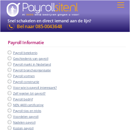
Snel schakelen en direct iemand aan de lijn?
Bel naar
085-0043648
Payroll Informatie
Payroll betekenis
Geschiedenis van payroll
Payroll markt in Nederland
Payroll brancheorganisatie
Payroll vormen
Payroll constructie
Voor wie is payroll interessant?
Zelf regelen bij payroll?
Payroll bedrijf
NEN 4400 certificering
Payroll tips en tricks
Voordelen payroll
Nadelen payroll
Kosten payroll