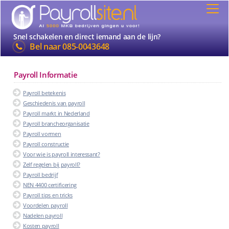
Snel schakelen en direct iemand aan de lijn?
Bel naar
085-0043648
Payroll Informatie
Payroll betekenis
Geschiedenis van payroll
Payroll markt in Nederland
Payroll brancheorganisatie
Payroll vormen
Payroll constructie
Voor wie is payroll interessant?
Zelf regelen bij payroll?
Payroll bedrijf
NEN 4400 certificering
Payroll tips en tricks
Voordelen payroll
Nadelen payroll
Kosten payroll