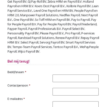
Get Payroll BV, GJ Pay-Roll BV, Zebra HRM en Payroll B.V. Holland
Payroll en HRM B.V. Koers Oost Payroll B.V., Kolibrie Payroll BV, Lean
Payroll Service B.V., Level One Payroll en HRM BV, People Payroll en
HRM 2.0, Manpower Payroll Solutions, Nedflex Payroll, Next Payroll
B.V., One Payroll BV, So Toff HRM en Payroll BV, Pay to Payroll, Pay
for People Payroll B.V. Pay for People Payroll BV, Payroll Nederland,
Payper Payroll, Payroll Professionals B.V. Payroll Select BV,
Persoonality Payroll BV, Please Payroll B.V., Pro Payroll, P-services
Payroll, Randstad Payroll Solutions, Renew Payroll B.V. Repay Payroll
HRM B.V. Select Payroll, Servorg Payroll BV, Smart Payroll Services
BV, Tempo-Team Payroll Services, Tentoo Payroll B.V., WePayPeople
Payroll, Wijco Payroll BV.
Bel mij terug!
Bedrijfsnaam
*
Contactpersoon
*
E-mailadres
*