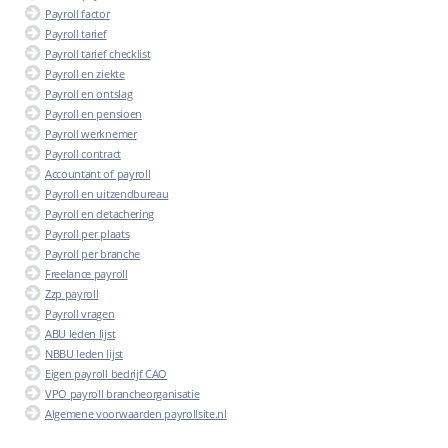
Payroll factor
Payroll tarief
Payroll tarief checklist
Payroll en ziekte
Payroll en ontslag
Payroll en pensioen
Payroll werknemer
Payroll contract
Accountant of payroll
Payroll en uitzendbureau
Payroll en detachering
Payroll per plaats
Payroll per branche
Freelance payroll
Zzp payroll
Payroll vragen
ABU leden lijst
NBBU leden lijst
Eigen payroll bedrijf CAO
VPO payroll brancheorganisatie
Algemene voorwaarden payrollsite.nl