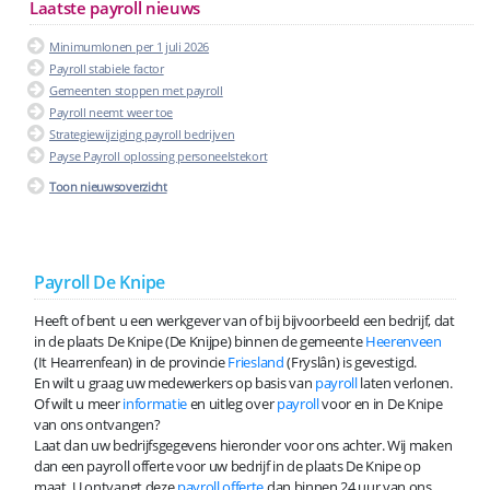
Laatste payroll nieuws
Minimumlonen per 1 juli 2026
Payroll stabiele factor
Gemeenten stoppen met payroll
Payroll neemt weer toe
Strategiewijziging payroll bedrijven
Payse Payroll oplossing personeelstekort
Toon nieuwsoverzicht
Payroll De Knipe
Heeft of bent u een werkgever van of bij bijvoorbeeld een bedrijf, dat
in de plaats De Knipe (De Knijpe) binnen de gemeente
Heerenveen
(It Hearrenfean) in de provincie
Friesland
(Fryslân) is gevestigd.
En wilt u graag uw medewerkers op basis van
payroll
laten verlonen.
Of wilt u meer
informatie
en uitleg over
payroll
voor en in De Knipe
van ons ontvangen?
Laat dan uw bedrijfsgegevens hieronder voor ons achter. Wij maken
dan een payroll offerte voor uw bedrijf in de plaats De Knipe op
maat. U ontvangt deze
payroll offerte
dan binnen 24 uur van ons.