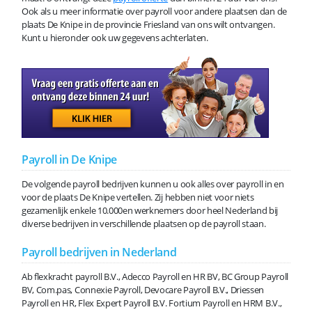
Ook als u meer informatie over payroll voor andere plaatsen dan de
plaats De Knipe in de provincie Friesland van ons wilt ontvangen.
Kunt u hieronder ook uw gegevens achterlaten.
Payroll in De Knipe
De volgende payroll bedrijven kunnen u ook alles over payroll in en
voor de plaats De Knipe vertellen. Zij hebben niet voor niets
gezamenlijk enkele 10.000en werknemers door heel Nederland bij
diverse bedrijven in verschillende plaatsen op de payroll staan.
Payroll bedrijven in Nederland
Ab flexkracht payroll B.V., Adecco Payroll en HR BV, BC Group Payroll
BV, Com.pas, Connexie Payroll, Devocare Payroll B.V., Driessen
Payroll en HR, Flex Expert Payroll B.V. Fortium Payroll en HRM B.V.,