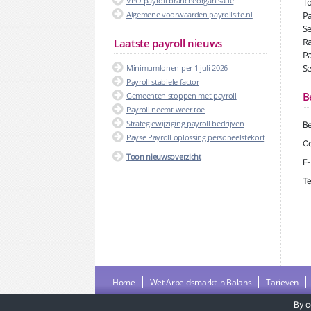
VPO payroll brancheorganisatie
To
Algemene voorwaarden payrollsite.nl
Pa
Se
Ra
Laatste payroll nieuws
Pa
Se
Minimumlonen per 1 juli 2026
Payroll stabiele factor
B
Gemeenten stoppen met payroll
Payroll neemt weer toe
Strategiewijziging payroll bedrijven
Be
Payse Payroll oplossing personeelstekort
Co
Toon nieuwsoverzicht
E-
Te
Home
Wet Arbeidsmarkt in Balans
Tarieven
By c