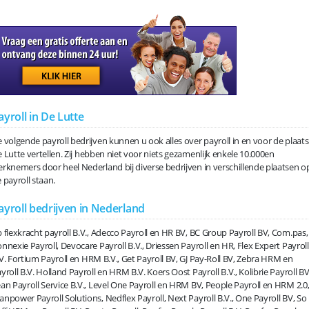
ayroll in De Lutte
 volgende payroll bedrijven kunnen u ook alles over payroll in en voor de plaats
 Lutte vertellen. Zij hebben niet voor niets gezamenlijk enkele 10.000en
rknemers door heel Nederland bij diverse bedrijven in verschillende plaatsen o
 payroll staan.
ayroll bedrijven in Nederland
 flexkracht payroll B.V., Adecco Payroll en HR BV, BC Group Payroll BV, Com.pas,
nnexie Payroll, Devocare Payroll B.V., Driessen Payroll en HR, Flex Expert Payroll
V. Fortium Payroll en HRM B.V., Get Payroll BV, GJ Pay-Roll BV, Zebra HRM en
yroll B.V. Holland Payroll en HRM B.V. Koers Oost Payroll B.V., Kolibrie Payroll BV
an Payroll Service B.V., Level One Payroll en HRM BV, People Payroll en HRM 2.0
npower Payroll Solutions, Nedflex Payroll, Next Payroll B.V., One Payroll BV, So