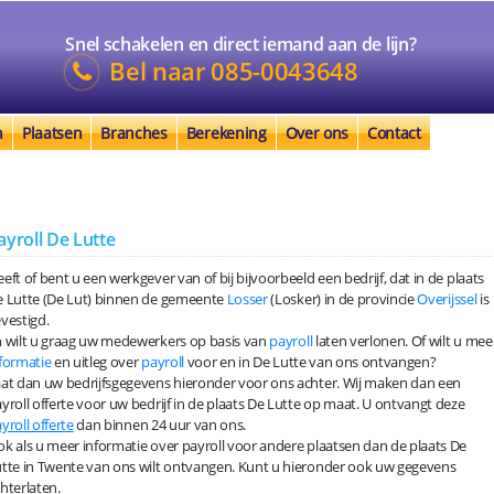
Snel schakelen en direct iemand aan de lijn?
Bel naar
085-0043648
n
Plaatsen
Branches
Berekening
Over ons
Contact
ayroll De Lutte
eft of bent u een werkgever van of bij bijvoorbeeld een bedrijf, dat in de plaats
 Lutte (De Lut) binnen de gemeente
Losser
(Losker) in de provincie
Overijssel
is
vestigd.
 wilt u graag uw medewerkers op basis van
payroll
laten verlonen. Of wilt u mee
formatie
en uitleg over
payroll
voor en in De Lutte van ons ontvangen?
at dan uw bedrijfsgegevens hieronder voor ons achter. Wij maken dan een
yroll offerte voor uw bedrijf in de plaats De Lutte op maat. U ontvangt deze
yroll offerte
dan binnen 24 uur van ons.
k als u meer informatie over payroll voor andere plaatsen dan de plaats De
tte in Twente van ons wilt ontvangen. Kunt u hieronder ook uw gegevens
hterlaten.