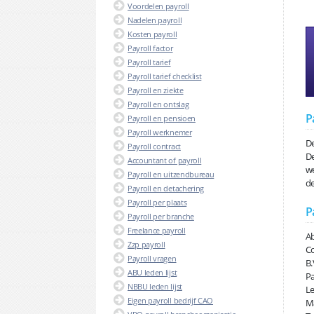
Voordelen payroll
Nadelen payroll
Kosten payroll
Payroll factor
Payroll tarief
Payroll tarief checklist
Payroll en ziekte
Payroll en ontslag
P
Payroll en pensioen
Payroll werknemer
De
Payroll contract
De
Accountant of payroll
we
Payroll en uitzendbureau
de
Payroll en detachering
Payroll per plaats
P
Payroll per branche
Freelance payroll
Ab
Zzp payroll
Co
Payroll vragen
B.
ABU leden lijst
Pa
NBBU leden lijst
Le
Eigen payroll bedrijf CAO
Ma