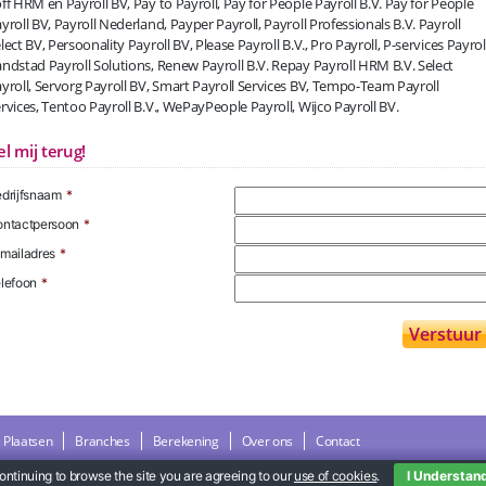
ff HRM en Payroll BV, Pay to Payroll, Pay for People Payroll B.V. Pay for People
yroll BV, Payroll Nederland, Payper Payroll, Payroll Professionals B.V. Payroll
lect BV, Persoonality Payroll BV, Please Payroll B.V., Pro Payroll, P-services Payroll
ndstad Payroll Solutions, Renew Payroll B.V. Repay Payroll HRM B.V. Select
yroll, Servorg Payroll BV, Smart Payroll Services BV, Tempo-Team Payroll
rvices, Tentoo Payroll B.V., WePayPeople Payroll, Wijco Payroll BV.
el mij terug!
drijfsnaam
*
ntactpersoon
*
mailadres
*
lefoon
*
Plaatsen
Branches
Berekening
Over ons
Contact
ontinuing to browse the site you are agreeing to our
use of cookies
.
I Understan