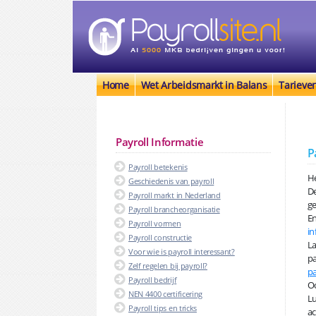
Home
Wet Arbeidsmarkt in Balans
Tarieve
Payroll Informatie
P
Payroll betekenis
He
Geschiedenis van payroll
De
Payroll markt in Nederland
ge
Payroll brancheorganisatie
En
Payroll vormen
in
Payroll constructie
La
Voor wie is payroll interessant?
pa
Zelf regelen bij payroll?
pa
Payroll bedrijf
Oo
NEN 4400 certificering
Lu
Payroll tips en tricks
ac