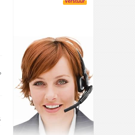
p
,
,