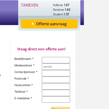
TARIEVEN
Fulltime
1.67
Parttime
1.62
Student
1.57
Offerte aanvraag
Vraag direct een offerte aan!
Bedrijfsnaam
*
Medewerkers
*
Contactpersoon
*
r
Postcode
*
Huisnummer
*
Telefoon
*
E-mailadres
*