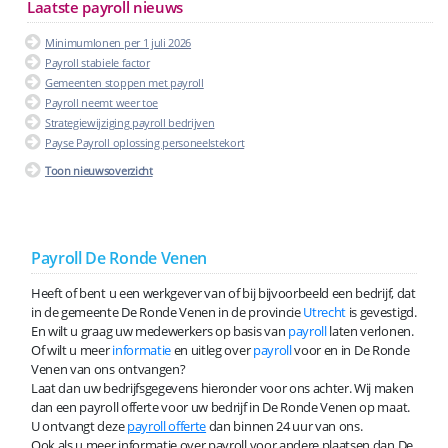
Laatste payroll nieuws
Minimumlonen per 1 juli 2026
Payroll stabiele factor
Gemeenten stoppen met payroll
Payroll neemt weer toe
Strategiewijziging payroll bedrijven
Payse Payroll oplossing personeelstekort
Toon nieuwsoverzicht
Payroll De Ronde Venen
Heeft of bent u een werkgever van of bij bijvoorbeeld een bedrijf, dat
in de gemeente De Ronde Venen in de provincie
Utrecht
is gevestigd.
En wilt u graag uw medewerkers op basis van
payroll
laten verlonen.
Of wilt u meer
informatie
en uitleg over
payroll
voor en in De Ronde
Venen van ons ontvangen?
Laat dan uw bedrijfsgegevens hieronder voor ons achter. Wij maken
dan een payroll offerte voor uw bedrijf in De Ronde Venen op maat.
U ontvangt deze
payroll offerte
dan binnen 24 uur van ons.
Ook als u meer informatie over payroll voor andere plaatsen dan De