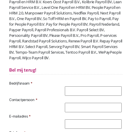
Payroll en HRM B.V. Koers Oost Payroll B.V., Kolibrie Payroll BV, Lean
Payroll Service B.V., Level One Payroll en HRM BV, People Payroll en
HRM 2.0, Manpower Payroll Solutions, Nedflex Payroll, Next Payroll
B.V., One Payroll BV, So Toff HRM en Payroll BV, Pay to Payroll, Pay
for People Payroll B.V. Pay for People Payroll BV, Payroll Nederland,
Payper Payroll, Payroll Professionals B.V. Payroll Select BV,
Persoonality Payroll BV, Please Payroll B.V., Pro Payroll, P-services
Payroll, Randstad Payroll Solutions, Renew Payroll B.V. Repay Payroll
HRM B.V. Select Payroll, Servorg Payroll BV, Smart Payroll Services
BV, Tempo-Team Payroll Services, Tentoo Payroll B.V., WePayPeople
Payroll, Wijco Payroll BV.
Bel mij terug!
Bedrijfsnaam
*
Contactpersoon
*
E-mailadres
*