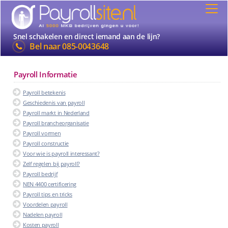
Snel schakelen en direct iemand aan de lijn?
Bel naar
085-0043648
Payroll Informatie
Payroll betekenis
Geschiedenis van payroll
Payroll markt in Nederland
Payroll brancheorganisatie
Payroll vormen
Payroll constructie
Voor wie is payroll interessant?
Zelf regelen bij payroll?
Payroll bedrijf
NEN 4400 certificering
Payroll tips en tricks
Voordelen payroll
Nadelen payroll
Kosten payroll