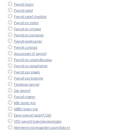
Payroll factor
Payroll tarief
Payroll tarief checklist
Payroll en ziekte
Payroll en ontslag
Payroll en pensioen
Payroll werknemer
Payroll contract
Accountant of payroll
Payroll en uitzendbureau
Payroll en detachering
Payroll per plaats
Payroll per branche
Freelance payroll
Zzp payroll
Payroll vragen
ABU leden lijst
NBBU leden lijst
Eigen payroll bedrijf CAO
VPO payroll brancheorganisatie
Algemene voorwaarden payrollsite.nl