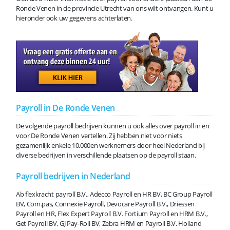
Ronde Venen in de provincie Utrecht van ons wilt ontvangen. Kunt u
hieronder ook uw gegevens achterlaten.
Payroll in De Ronde Venen
De volgende payroll bedrijven kunnen u ook alles over payroll in en
voor De Ronde Venen vertellen. Zij hebben niet voor niets
gezamenlijk enkele 10.000en werknemers door heel Nederland bij
diverse bedrijven in verschillende plaatsen op de payroll staan.
Payroll bedrijven in Nederland
Ab flexkracht payroll B.V., Adecco Payroll en HR BV, BC Group Payroll
BV, Com.pas, Connexie Payroll, Devocare Payroll B.V., Driessen
Payroll en HR, Flex Expert Payroll B.V. Fortium Payroll en HRM B.V.,
Get Payroll BV, GJ Pay-Roll BV, Zebra HRM en Payroll B.V. Holland